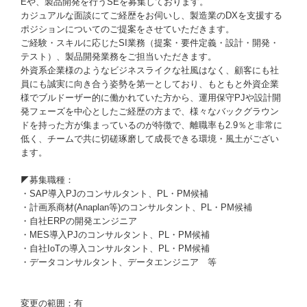
Eや、製品開発を行うSEを募集しております。
カジュアルな⾯談にてご経歴をお伺いし、製造業のDXを⽀援する
ポジションについてのご提案をさせていただきます。
ご経験・スキルに応じたSI業務（提案・要件定義・設計・開発・
テスト）、製品開発業務をご担当いただきます。
外資系企業様のようなビジネスライクな社風はなく、顧客にも社
員にも誠実に向き合う姿勢を第一としており、もともと外資企業
様でブルドーザー的に働かれていた方から、運用保守PJや設計開
発フェーズを中心としたご経歴の方まで、様々なバックグラウン
ドを持った方が集まっているのが特徴で、離職率も2.9％と非常に
低く、チームで共に切磋琢磨して成長できる環境・風土がござい
ます。
◤募集職種：
・SAP導⼊PJのコンサルタント、PL・PM候補
・計画系商材(Anaplan等)のコンサルタント、PL・PM候補
・自社ERPの開発エンジニア
・MES導入PJのコンサルタント、PL・PM候補
・自社IoTの導入コンサルタント、PL・PM候補
・データコンサルタント、データエンジニア 等
変更の範囲：有