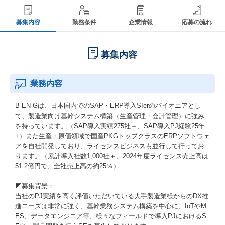
募集内容
勤務条件
企業情報
応募の流れ
募集内容
業務内容
B-EN-Gは、日本国内でのSAP・ERP導入SIerのパイオニアとし
て、製造業向け基幹システム構築（生産管理・会計管理）に強み
を持っています。（SAP導入実績275社＋、SAP導入PJ経験25年
+）また生産・原価領域で国産PKGトップクラスのERPソフトウェ
アを自社開発しており、ライセンスビジネスも並行して行ってお
ります。（累計導入社数1,000社＋、2024年度ライセンス売上高は
51.2億円で、全社売上高の約25％）
◤募集背景：
当社のPJ実績を高く評価いただいている大手製造業様からのDX推
進ニーズは非常に強く、基幹業務システム構築を中心に、IoTやM
ES、データエンジニア等、様々なフィールドで導入PJにおけるS