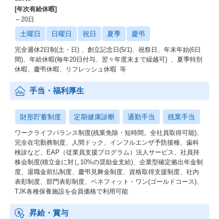
[年次有給休暇]
～20日
土曜日
日曜日
祝日
夏季
慶弔
完全週休2日制(土・日) 、創立記念日(5/1)、祝祭日、年末年始(6日
間)、年給休暇(毎年20日付与、翌々年度末まで繰越可) 、夏季特別
休暇、慶弔休暇、リフレッシュ休暇 等
手当・福利厚生
財形貯蓄制度
定期健康診断
通勤手当
残業手当
ワークライフバランス制度(残業免除・短時間。全社員取得可能)、
完全在宅勤務制度、人間ドック、インフルエンザ予防接種、歯科
検診など、EAP（従業員支援プログラム）法人サービス、社員持
株会制度(積立金に対し10%の奨励金支給)、企業型確定拠出年金制
度、退職金前払制度、慶弔見舞金制度、資格取得支援制度、社内
表彰制度、部門表彰制度、ベネフィット・ワン(ゴールドコース)、
TJK各種保養施設を会員価格で利用可能
昇給・賞与