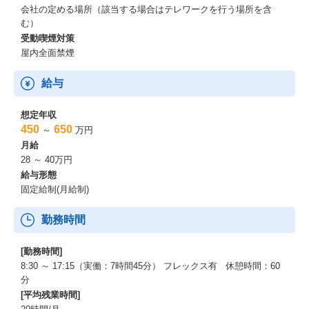
会社の定める場所（該当する場合はテレワークを行う場所を含
む）
業務内容は大変ですが、多くのユーザが日常の中で利用している
受動喫煙対策
社会インフラを支えるやりがいのあるポジションです。プロジェ
屋内全面禁煙
クトマネージャー、アーキテクトのスペシャリストを目指す方、
技術力を高めたい方を歓迎します。
給与
想定年収
450
650
～
万円
月給
28 ～ 40万円
給与形態
固定給制(月給制)
勤務時間
[勤務時間]
8:30 ～ 17:15（実働：7時間45分） フレックス有 休憩時間：60
分
[平均残業時間]