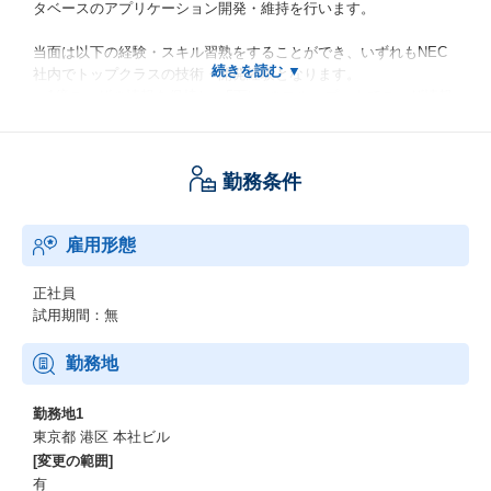
タベースのアプリケーション開発・維持を行います。
当面は以下の経験・スキル習熟をすることができ、いずれもNEC
社内でトップクラスの技術・開発経験となります。
・1億ユーザの情報を保持し、5万tpsのスループットでユーザ情報
を処理するギネス級のシステムの開発経験
・高性能/高安定性を担保するためのシステム開発ノウハウ
・オンプレミス/プライベートクラウド/パブリッククラウドのそれ
勤務条件
ぞれの技術ノウハウ
案件は半年～1年弱のサイクルで複数案件が並走します。
雇用形態
成果に応じて、3年以内には、より大きな案件、チャレンジングな
案件のリーダーに登用していき、将来は、以下のいずれかのキャ
正社員
リアパスを想定します。
試用期間：無
キャリアパスは適正や希望にあわせて選択が可能です
勤務地
・複数走る案件をとりまとめるプロジェクトマネージャー
・大規模システムのアーキテクト(現役のAWS Ambassadorがチー
勤務地1
ムに在籍。このチームでキャリアを積んでいった結果、社外にも
東京都 港区 本社ビル
通用するタイトルを獲得しています★)
[変更の範囲]
有
https://aws.amazon.com/jp/blogs/psa/aws-ambassadors-2024/