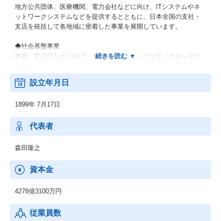
地方公共団体、医療機関、電力会社などに向け、ITシステムやネ
ットワークシステムなどを提供するとともに、日本全国の支社・
支店を統括して各地域に密着した事業を展開しています。
◆社会基盤事業
政府、官公庁などに向け、大規模ミッションクリティカルシステ
ムやネットワークシステムといった、人々が安心して快適に生活
できるための社会インフラを提供しています。
設立年月日
◆エンタープライズ事業
1899年 7月17日
製造業、流通・サービス業、金融業などの民需向けにITソリュー
ションを提供し、お客さまの新サービス立ち上げなどに貢献して
います。最先端のデジタル技術を活用し、お客さまとの共創を通
代表者
じて、人やモノ、プロセスを企業・産業の枠を超えてつなぎ、バ
リューチェーン全体で新たな価値を生み出します。
森田隆之
◆ネットワークサービス事業
資本金
通信事業者向けに、ネットワーク構築に必要な機器や運用管理の
ための基盤システム、運用サービスなどを提供しています。さら
4278億3100万円
に、IoT/5G時代に向けてネットワークへのニーズが多様化する
中、テレコムキャリア市場で培ったネットワークの強みをサービ
従業員数
スプロバイダや製造業、流通・サービス業、自治体などの市場に