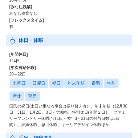
20時間/月
[みなし残業]
みなし残業なし
[フレックスタイム]
有
休日・休暇
[年間休日]
124日
[年次有給休暇]
20～22日
土曜日
日曜日
祝日
年末年始
慶弔
特別
産休
育児
国民の祝日(土日と重なる場合は振り替え有）、年末年始（12月30
日、31日、1月2日、3日）労働祭、特別休日(年間２日）、ファミ
リーフレンドリー休暇(4月1日～翌年3月31日の付与日数は5日
間）、結婚休暇、忌引休暇、キャリアデザイン休暇ほか