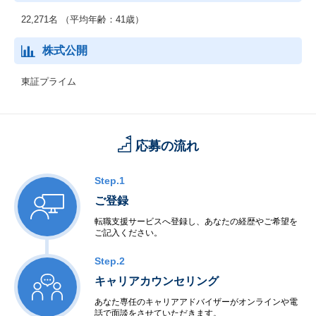
展開していきます。
22,271名 （平均年齢：41歳）
◆グローバル事業
海外市場を対象として、セーファーシティ（パブリックセーフテ
株式公開
ィ、デジタル・ガバメント、デジタル・ファイナンス）、サービ
スプロバイダ向けソフトウェア・サービス、海洋システムなどを
東証プライム
提供しています。AI、IoT関連の先端技術を活用し、安全・安心で
効率・公平な都市の実現をはじめとする社会課題の解決に貢献し
ていきます。
応募の流れ
Step.1
ご登録
転職支援サービスへ登録し、あなたの経歴やご希望を
ご記入ください。
Step.2
キャリアカウンセリング
あなた専任のキャリアアドバイザーがオンラインや電
話で面談をさせていただきます。