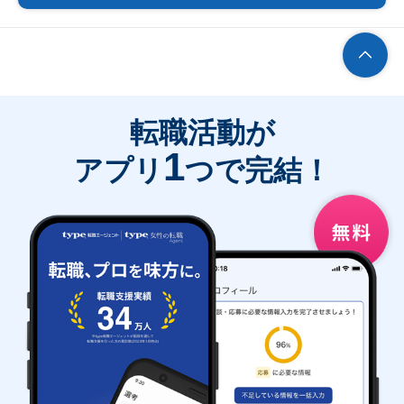
転職活動が
1
アプリ
つで完結！