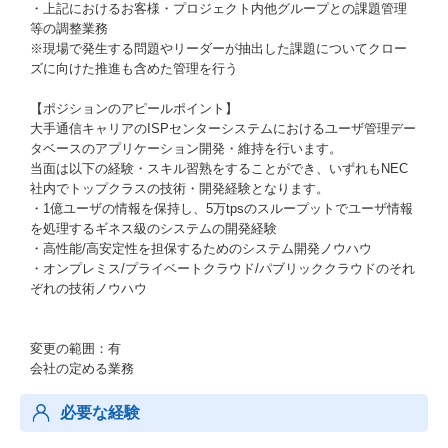
・上記におけるお客様・プロジェクト内他グループとの課題管理
等の調整業務
※現場で発生する問題やリーダーが抽出した課題についてクロー
ズに向けた推進も含めた管理を行う
【ポジションのアピールポイント】
大手通信キャリアのISPセンターシステムにおけるユーザ管理デー
タベースのアプリケーション開発・維持を行います。
当面は以下の経験・スキル習熟をすることができ、いずれもNEC
社内でトップクラスの技術・開発経験となります。
・1億ユーザの情報を保持し、5万tpsのスループットでユーザ情報
を処理するギネス級のシステムの開発経験
・高性能/高安定性を担保するためのシステム開発ノウハウ
・オンプレミス/プライベートクラウド/パブリッククラウドのそれ
ぞれの技術ノウハウ
変更の範囲：有
会社の定める業務
必要な経験