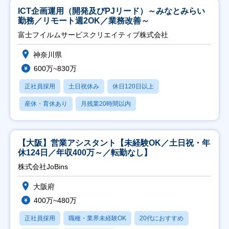
ICT企画運用（開発及びPJリード）～みなとみらい
勤務／リモート週2OK／業務改善～
富士フイルムサービスクリエイティブ株式会社
神奈川県
600万~830万
正社員採用
土日祝休み
休日120日以上
産休・育休あり
月残業20時間以内
【大阪】営業アシスタント【未経験OK／土日祝・年
休124日／年収400万～／転勤なし】
株式会社JoBins
大阪府
400万~480万
正社員採用
職種・業界未経験OK
20代におすすめ