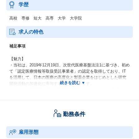
学歴
高校 専修 短大 高専 大学 大学院
求人の特色
補足事項
【魅力】
・当社は、2019年12月19日、次世代医療基盤法注1に基づき、初め
て「認定医療情報等取扱受託事業者」の認定を取得しており、IT
を活用して、日本の医療の高度化と製薬企業をはじめとした研究
開発活動の加速化に寄与することができます。
・様々な大手製薬企業のお客様との深いリレーションを保持して
おり、日本を代表する大手製薬企業のデジタル戦略策定含めデー
タドリブンカンパニーへの変革をサポートすべく、AI・データ活
用のためのコンサルテーションからデータサイエンス、データ活
勤務条件
用のためのテクノロジー提供までトータルでご経験頂けます。
・AI・IoT、デジタルマーケティング・サプライチェーン、マテリ
アルズインフォマティクス関連等の新しいデジタル領域のソリュ
雇用形態
ーションを通じて、お客様・医療/製薬業界・社会課題の解決に大