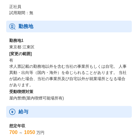
きく貢献していくことを目指します。このような取り組みによ
り、IT技術力のスキルアップ、幅広い事例を修得により専門性の
正社員
深化を図ることができます。
試用期間：無
・ご経験に応じて適切な役割・フェーズからアサインさせていた
だきます。入社後は、OJT、OFFJT両面での育成サポート体制が
勤務地
整っております。
・当社の『情報技術で、新しい「しくみ」や「価値」を創造し、
勤務地1
より豊かで調和のとれた社会の実現に貢献する』という企業理念
東京都 江東区
のもと、医療の高度化や課題解決に貢献したいという思いを持
[変更の範囲]
ち、本プロジェクトの目指す未来に共感したメンバーがたくさん
有
おります。当社としては“ビジネスを超えて”社会貢献の取り組みと
求人票記載の勤務地以外を含む当社の事業所もしくは自宅。 人事
して参画しております。是非、一緒に日本の医療の発展、高度化
異動・出向等（国内・海外）を命じられることがあります。 当社
を目指していきましょう。
が認めた場合、当社の事業所及び自宅以外が就業場所となる場合
があります。
受動喫煙対策
屋内禁煙(屋内喫煙可能場所有)
給与
想定年収
700
1050
～
万円