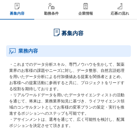
募集内容
勤務条件
企業情報
応募の流れ
募集内容
業務内容
・これまでのデータ分析スキル、専門ノウハウを生かして、製薬
業界のお客様の課題やニーズに対し、データ整形、自然言語処理
を用いたデータ分析による付加価値ある提案を関係者とまとめ、
お客様への提案活動に参画すると共に、プロジェクトをリードす
る役割を期待しております。
・リアルワールドデータを用いたデータサイエンティストの活動
を通じて、将来は、業務業界知見に基づき、ライフサイエンス領
域のコンサルタントとしてお客様の変革プランの策定・実行を推
進するポジションへのステップも可能です。
・アサインメントは、選考を通じて、広く可能性を検討し、配属
ポジションを決定させて頂きます。