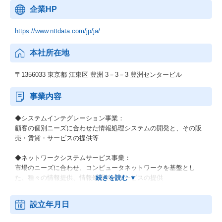
企業HP
https://www.nttdata.com/jp/ja/
本社所在地
〒1356033 東京都 江東区 豊洲 3－3－3 豊洲センタービル
事業内容
◆システムインテグレーション事業：
顧客の個別ニーズに合わせた情報処理システムの開発と、その販
売・賃貸・サービスの提供等
◆ネットワークシステムサービス事業：
市場のニーズに合わせ、コンピュータネットワークを基盤とし
た、種々の情報提供、情報処理等のサービスの提供
◆その他の事業：
設立年月日
顧客の経営上の問題点に係わる調査・分析、情報処理システムの
在り方に係わる企画・提案、保守・ファシリティマネジメント等