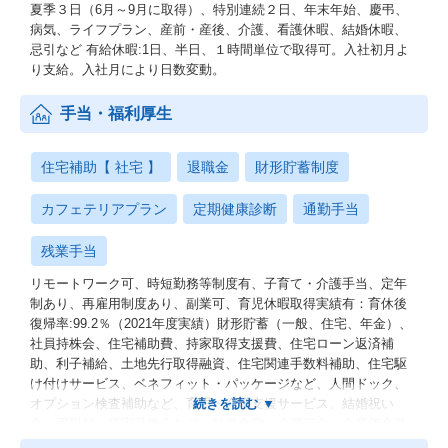
夏季３日（6月～9月に取得）、特別連続２日、年末年始、慶弔、
病気、ライフプラン、産前・産後、介護、看護休暇、結婚休暇、
忌引など 有給休暇:1日、半日、１時間単位で取得可。入社初月よ
り支給。入社月により日数変動。
手当・福利厚生
住宅補助【 社宅 】
退職金
財形貯蓄制度
カフェテリアプラン
定期健康診断
通勤手当
残業手当
リモートワーク可、時短勤務等制度有、子育て・介護手当、定年
制あり、再雇用制度あり、副業可、育児休暇取得実績有：育休後
復帰率:99.2％（2021年度実績）財形貯蓄（一般、住宅、年金）、
社員持株会、住宅補助費、持家取得支援費、住宅ローン返済補
助、利子補給、土地先行取得融資、住宅関連手数料補助、住宅駆
け付けサービス、ベネフィット・パッケージなど、人間ドック、
オプション検査補助など、育児・介護支援サービス、結婚祝い
金、弔慰料、災害見舞金など、社員食堂、企業年金（企業年金基
金、確定拠出年金）、電気通信共済会(個人年金、遺児育英基金)