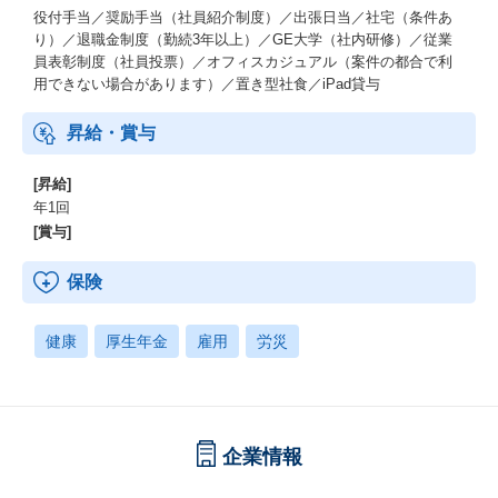
役付手当／奨励手当（社員紹介制度）／出張日当／社宅（条件あ
り）／退職金制度（勤続3年以上）／GE大学（社内研修）／従業
員表彰制度（社員投票）／オフィスカジュアル（案件の都合で利
用できない場合があります）／置き型社食／iPad貸与
昇給・賞与
[昇給]
年1回
[賞与]
保険
健康
厚生年金
雇用
労災
企業情報