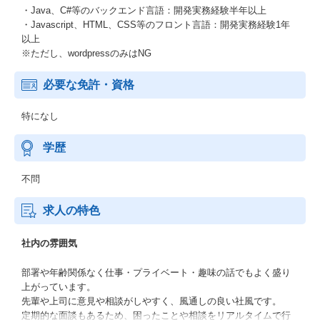
・Java、C#等のバックエンド言語：開発実務経験半年以上
・Javascript、HTML、CSS等のフロント言語：開発実務経験1年
以上
※ただし、wordpressのみはNG
必要な免許・資格
特になし
学歴
不問
求人の特色
社内の雰囲気
部署や年齢関係なく仕事・プライベート・趣味の話でもよく盛り
上がっています。
先輩や上司に意見や相談がしやすく、風通しの良い社風です。
定期的な面談もあるため、困ったことや相談をリアルタイムで行