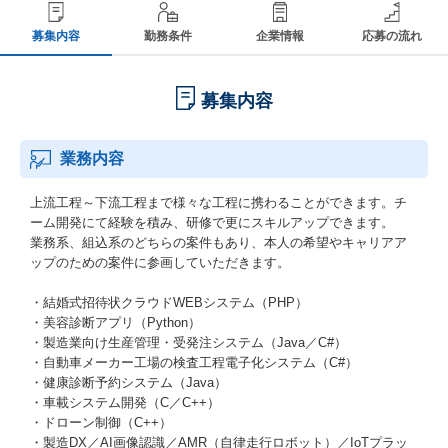
募集内容
勤務条件
企業情報
応募の流れ
募集内容
業務内容
上流工程～下流工程まで様々な工程に携わることができます。チ
ーム開発にて経験を積み、研修で更にスキルアップできます。
業務系、組込系のどちらの案件もあり、本人の希望やキャリアア
ップのための案件に参画していただきます。
・結婚式招待状クラウドWEBシステム（PHP）
・美容診断アプリ（Python）
・製造業向け生産管理・受発注システム（Java／C#）
・自動車メーカー工場の検査工程電子化システム（C#）
・健康診断予約システム（Java）
・車載システム開発（C／C++）
・ドローン制御（C++）
・製造DX／AI画像認識／AMR（自律走行ロボット）／IoTプラッ