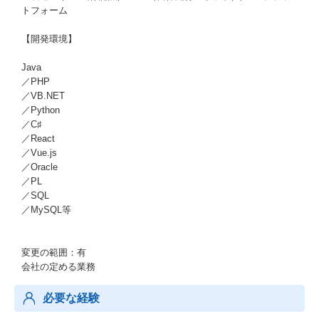
トフォーム
【開発環境】
Java
／PHP
／VB.NET
／Python
／C♯
／React
／Vue.js
／Oracle
／PL
／SQL
／MySQL等
変更の範囲：有
会社の定める業務
必要な経験