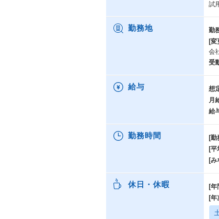
試
勤務地
勤
[変
会
受
給与
想
月
給
勤務時間
[勤
[
[み
休日・休暇
[年
[