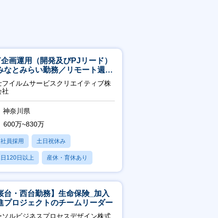
CT企画運用（開発及びPJリード）
みなとみらい勤務／リモート週
OK／業務改善～
士フイルムサービスクリエイティブ株
会社
神奈川県
600万~830万
正社員採用
土日祝休み
日120日以上
産休・育休あり
残業20時間以内
桜台・西台勤務】生命保険_加入
進プロジェクトのチームリーダー
ーソルビジネスプロセスデザイン株式