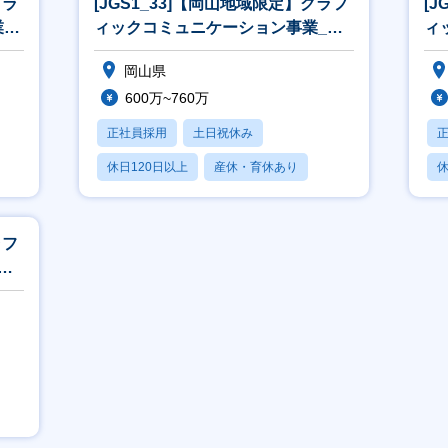
グラ
[JGS1_33]【岡山地域限定】グラフ
[
_
ィックコミュニケーション事業_営
ィ
業[WEB面接可]
業
岡山県
600万~760万
正社員採用
土日祝休み
休日120日以上
産休・育休あり
休
月残業20時間以内
月
ラフ
営