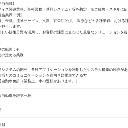
担当領域】
フィス関連業務、基幹業務（基幹システム）等を想定 ※ご経験・スキルに応
担当業界一例】
造、金融、流通サービス、文教、官公庁/公共、医療などの各種業務における
を担当します。
新しい技術分野も活用し、お客様の課題に合わせた最適なソリューションを提
更の範囲：有
社の定める業務
務システムの開発、各種アプリケーションを利用したシステム構築の経験があ
客様とのコミュニケーションを前向きに推進できる方
通自動車免許（業務上、車の運転があります。）
通自動車免許第一種
問
社員