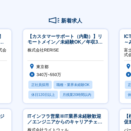
新着求人
関
【カスタマーサポート（内勤）】リ
I
へ
モートメイン／未経験OK／年収340
～
万～／年間休日125日
2
式会
株式会社RERISE
富
式
東京都
340万~550万
正社員採用
職種・業界未経験OK
休日120日以上
月残業20時間以内
休
賞与あり
月
ージ
ITインフラ営業※IT業界未経験歓迎
【
／エンジニアからのキャリアチェン
促
ジ可※【週3～4日リモート可能】
株式会社ライトウェル
パ