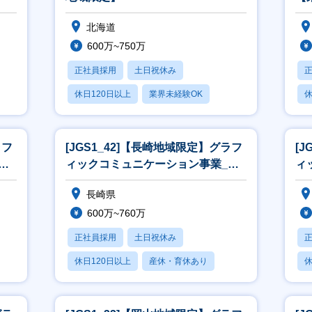
北海道
600万~750万
正社員採用
土日祝休み
休日120日以上
業界未経験OK
休
産休・育休あり
月
ラフ
[JGS1_42]【長崎地域限定】グラフ
[
営
ィックコミュニケーション事業_営
ィ
業[WEB面接可]
業
長崎県
600万~760万
正社員採用
土日祝休み
休日120日以上
産休・育休あり
休
月残業20時間以内
月