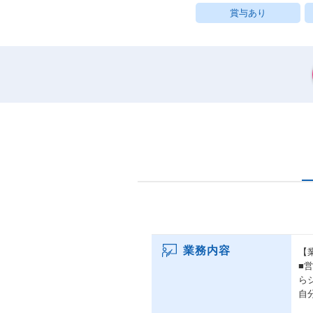
賞与あり
業務内容
【
■
ら
自