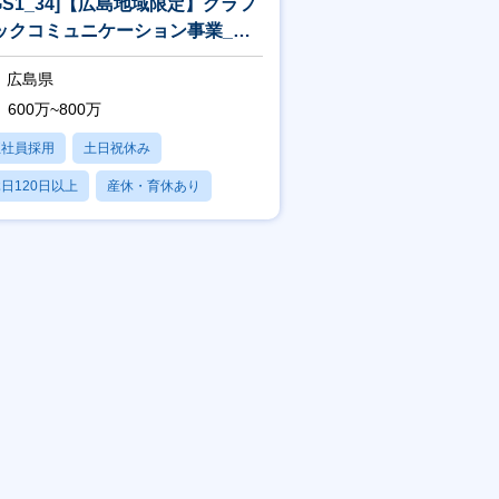
JGS1_34]【広島地域限定】グラフ
ックコミュニケーション事業_営
[WEB面接可]
広島県
600万~800万
正社員採用
土日祝休み
日120日以上
産休・育休あり
残業20時間以内