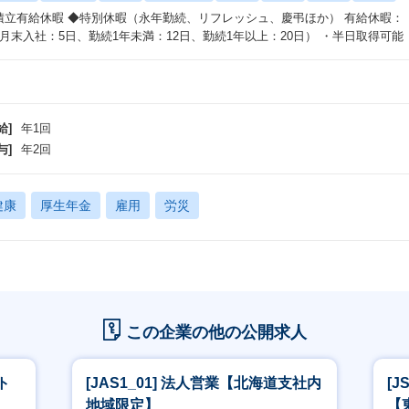
積立有給休暇 ◆特別休暇（永年勤続、リフレッシュ、慶弔ほか） 有給休暇：（4
3月末入社：5日、勤続1年未満：12日、勤続1年以上：20日） ・半日取得可能
給]
年1回
与]
年2回
健康
厚生年金
雇用
労災
この企業の他の公開求人
ト
[JAS1_01] 法人営業【北海道支社内
[J
地域限定】
【