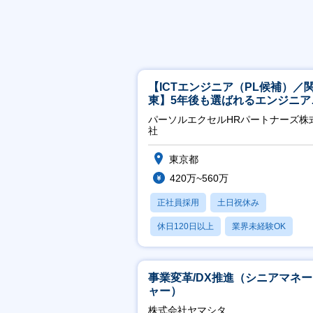
【ICTエンジニア（PL候補）／
東】5年後も選ばれるエンジニア
／チーム運営・体制構築
パーソルエクセルHRパートナーズ株
社
東京都
420万~560万
正社員採用
土日祝休み
休日120日以上
業界未経験OK
月残業20時間以内
事業変革/DX推進（シニアマネ
ャー）
株式会社ヤマシタ