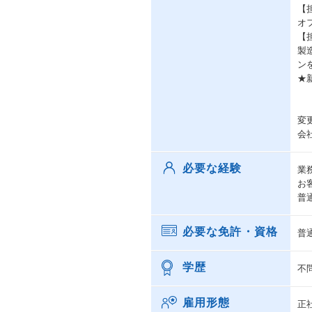
【
オ
【
製
ン
★
変
会
必要な経験
業
お
普
必要な免許・資格
普
学歴
不
雇用形態
正