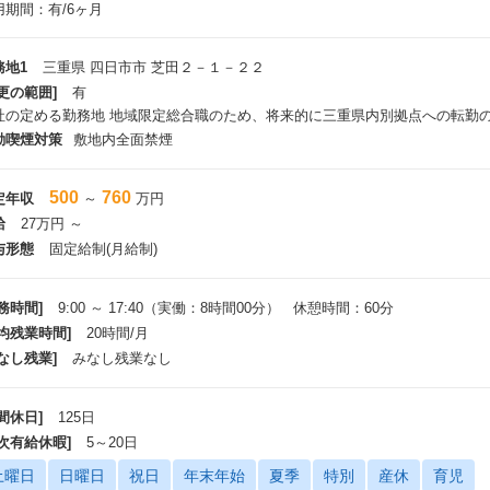
用期間：有/6ヶ月
務地1
三重県 四日市市 芝田２－１－２２
更の範囲]
有
社の定める勤務地 地域限定総合職のため、将来的に三重県内別拠点への転勤
動喫煙対策
敷地内全面禁煙
500
760
定年収
～
万円
給
27万円 ～
与形態
固定給制(月給制)
務時間]
9:00 ～ 17:40（実働：8時間00分） 休憩時間：60分
平均残業時間]
20時間/月
なし残業]
みなし残業なし
間休日]
125日
年次有給休暇]
5～20日
土曜日
日曜日
祝日
年末年始
夏季
特別
産休
育児