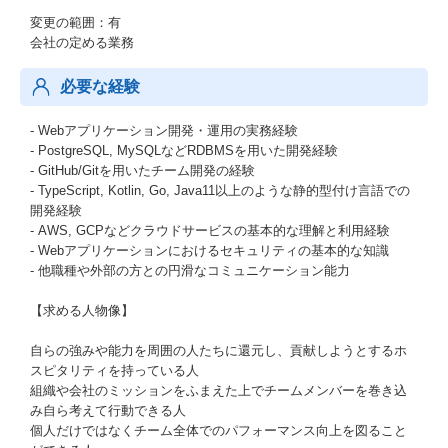
変更の範囲：有
会社の定める業務
必要な経験
- Webアプリケーション開発・運用の実務経験
- PostgreSQL, MySQLなどRDBMSを用いた開発経験
- GitHub/Gitを用いたチーム開発の経験
- TypeScript, Kotlin, Go, Java11以上のような静的型付け言語での
開発経験
- AWS, GCPなどクラウドサービスの基本的な理解と利用経験
- Webアプリケーションにおけるセキュリティの基本的な知識
- 他職種や外部の方との円滑なコミュニケーション能力
【求める人物像】
自らの強みや能力を周囲の人たちに還元し、貢献しようとするホ
スピタリティを持っている人
組織や会社のミッションをふまえた上でチームメンバーを巻き込
み自ら考えて行動できる人
個人だけではなくチーム全体でのパフォーマンス向上を図ること