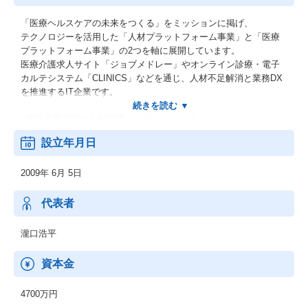
「医療ヘルスケアの未来をつくる」をミッションに掲げ、
テクノロジーを活用した「人材プラットフォーム事業」と「医療
プラットフォーム事業」の2つを軸に展開しています。
医療介護求人サイト「ジョブメドレー」やオンライン診療・電子
カルテシステム「CLINICS」などを通じ、人材不足解消と業務DX
を推進するIT企業です。
■医療介護福祉の人材採用システム「ジョブメドレー」
■クラウド診療支援システム「CLINICS」
設立年月日
■オンライン医療事典「MEDLEY」
■介護施設の検索メディア「介護のほんね」
2009年 6月 5日
■患者とつながる調剤薬局窓口支援システム「Pharms」
代表者
瀧口浩平
資本金
4700万円