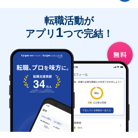
転職活動が
1
アプリ
つで完結！