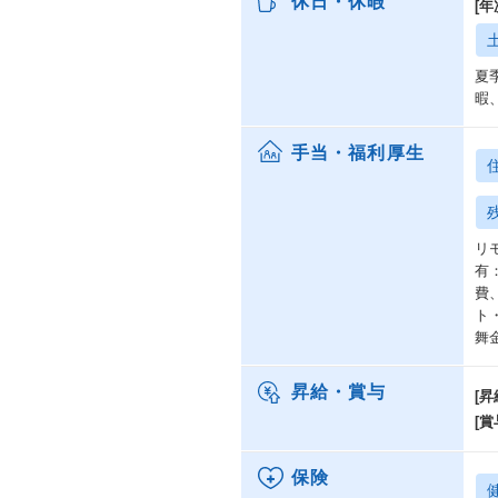
休日・休暇
[
夏
暇
手当・福利厚生
リ
有
費
ト
舞
昇給・賞与
[昇
[賞
保険