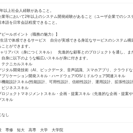
3年以上社会人経験があること。
企業等において2年以上のシステム開発経験があること（ユーザ企業でのシス
日本語を日常会話程度できること。
アピールポイント（職務の魅力）】
実生活で体感できるサービス 自分が実感できる身近なサービスのシステム構
ることができます。
キャリアパス（身につくスキル） 先進的な顧客とのプロジェクトを通し、ま
、自身に以下のような幅広いスキルが身に付きます。
．テクニカルスキル
デジタル開発技術（AI、ビックデータ、音声認識、スマホアプリ、クラウドな
アプリケーション開発スキル・ハードウェア/OS/ミドルウェア関連スキル
非機能設計スキル(性能設計、可用性設計、信頼性設計、運用設計、拡張性設計
．ビジネススキル
プロジェクトマネジメントスキル・企画・提案スキル（先進的な企画・提案や
グスキル
になし
校 専修 短大 高専 大学 大学院