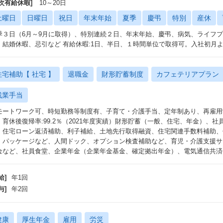
年次有給休暇]
10～20日
土曜日
日曜日
祝日
年末年始
夏季
慶弔
特別
産休
季３日（6月～9月に取得）、特別連続２日、年末年始、慶弔、病気、ライフ
、結婚休暇、忌引など 有給休暇:1日、半日、１時間単位で取得可。入社初月
住宅補助【 社宅 】
退職金
財形貯蓄制度
カフェテリアプラン
残業手当
モートワーク可、時短勤務等制度有、子育て・介護手当、定年制あり、再雇用
：育休後復帰率:99.2％（2021年度実績）財形貯蓄（一般、住宅、年金）、
、住宅ローン返済補助、利子補給、土地先行取得融資、住宅関連手数料補助、
・パッケージなど、人間ドック、オプション検査補助など、育児・介護支援サ
金など、社員食堂、企業年金（企業年金基金、確定拠出年金）、電気通信共済会
給]
年1回
与]
年2回
健康
厚生年金
雇用
労災