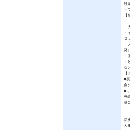
種
・
【
１
・
・
２
・
発
・
・
な
【
■
自
■
先
身
変
人