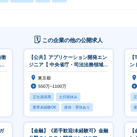
この企業の他の公開求人
防衛
【公共】アプリケーション開発エン
【
M
ジニア【 中央省庁・司法法務領域】
ン
<564>
こ
東京都
550万~1100万
正社員採用
土日祝休み
業界未経験OK
産休・育休あり
賞与あり
ガ
【金融】《若手歓迎/未経験可》金融
【