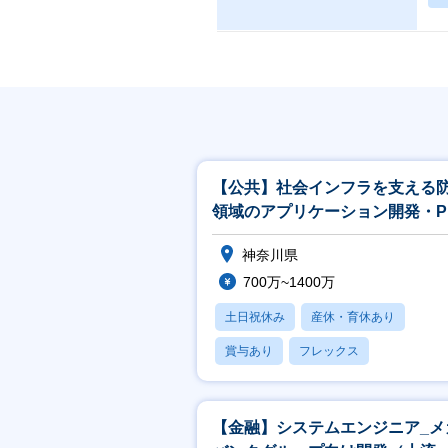
【公共】社会インフラを支える
領域のアプリケーション開発・P
／PL候補<488>
神奈川県
700万~1400万
土日祝休み
産休・育休あり
賞与あり
フレックス
社宅・住宅補助
【金融】システムエンジニア_メ