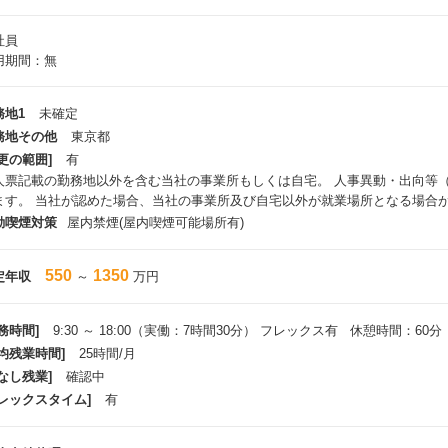
社員
用期間：無
務地1
未確定
務地その他
東京都
更の範囲]
有
人票記載の勤務地以外を含む当社の事業所もしくは自宅。 人事異動・出向等
ます。 当社が認めた場合、当社の事業所及び自宅以外が就業場所となる場合
動喫煙対策
屋内禁煙(屋内喫煙可能場所有)
550
1350
定年収
～
万円
務時間]
9:30 ～ 18:00（実働：7時間30分） フレックス有 休憩時間：60分
平均残業時間]
25時間/月
なし残業]
確認中
フレックスタイム]
有