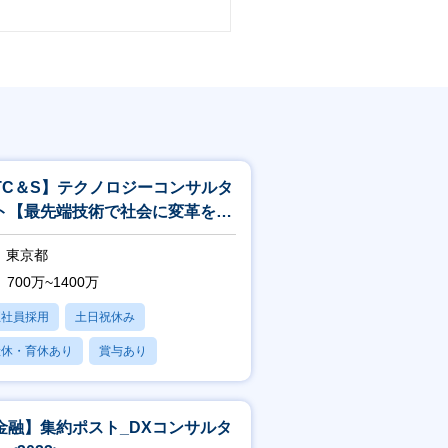
TC＆S】テクノロジーコンサルタ
ト【最先端技術で社会に変革を起
すITコンサル】<244>
東京都
700万~1400万
正社員採用
土日祝休み
産休・育休あり
賞与あり
フレックス
金融】集約ポスト_DXコンサルタ