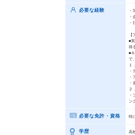
必要な経験
・
・
・
【
■
得
■
で
１
・
・
・
２
・
ン
必要な免許・資格
特
学歴
高