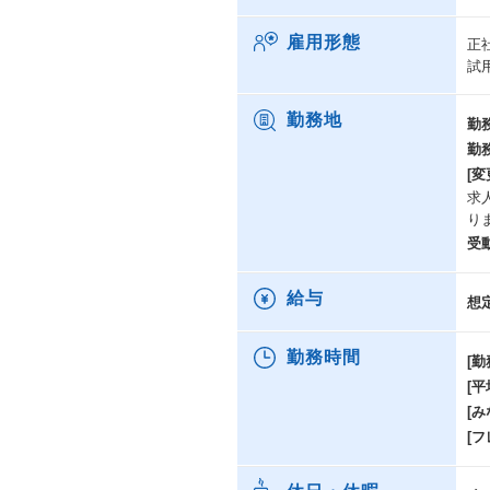
雇用形態
正
試
勤務地
勤
勤
[変
求
り
受
給与
想
勤務時間
[勤
[
[み
[