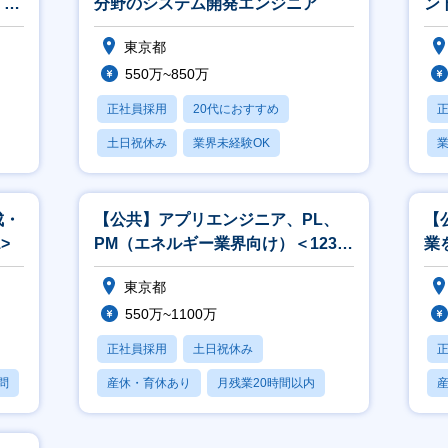
、開
分野のシステム開発エンジニア
ント
東京都
550万~850万
正社員採用
20代におすすめ
土日祝休み
業界未経験OK
業
産休・育休あり
成・
【公共】アプリエンジニア、PL、
【
>
PM（エネルギー業界向け）＜1238
業
＞
ン
東京都
550万~1100万
正社員採用
土日祝休み
問
産休・育休あり
月残業20時間以内
賞与あり