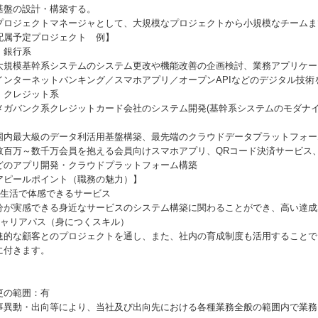
基盤の設計・構築する。
プロジェクトマネージャとして、大規模なプロジェクトから小規模なチームま
配属予定プロジェクト 例】
．銀行系
大規模基幹系システムのシステム更改や機能改善の企画検討、業務アプリケー
インターネットバンキング／スマホアプリ／オープンAPIなどのデジタル技術
．クレジット系
メガバンク系クレジットカード会社のシステム開発(基幹系システムのモダナ
）
国内最大級のデータ利活用基盤構築、最先端のクラウドデータプラットフォー
数百万～数千万会員を抱える会員向けスマホアプリ、QRコード決済サービス
どのアプリ開発・クラウドプラットフォーム構築
アピールポイント（職務の魅力）】
実生活で体感できるサービス
分が実感できる身近なサービスのシステム構築に関わることができ、高い達成
キャリアパス（身につくスキル）
進的な顧客とのプロジェクトを通し、また、社内の育成制度も活用することで
に付きます。
更の範囲：有
事異動・出向等により、当社及び出向先における各種業務全般の範囲内で業務