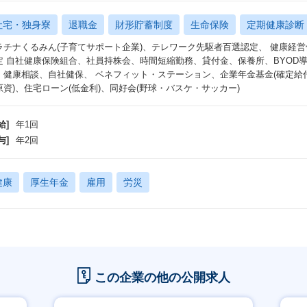
社宅・独身寮
退職金
財形貯蓄制度
生命保険
定期健康診断
ラチナくるみん(子育てサポート企業)、テレワーク先駆者百選認定、 健康経
定 自社健康保険組合、社員持株会、時間短縮勤務、貸付金、保養所、BYOD
、健康相談、自社健保、 ベネフィット・ステーション、企業年金基金(確定給
原資)、住宅ローン(低金利)、同好会(野球・バスケ・サッカー)
給]
年1回
与]
年2回
健康
厚生年金
雇用
労災
この企業の他の公開求人