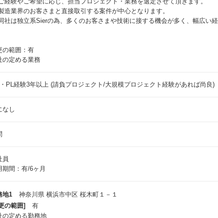
 ご経験やご希望に応じ、担当プロジェクト・業務を選定させて頂きます。
 製造業界のお客さまと直接取引する案件が中心となります。
 同社は独立系Sierの為、多くのお客さまや技術に接する機会が多く、幅広い
更の範囲：有
社の定める業務
M・PL経験3年以上 (請負プロジェクト/大規模プロジェクト経験があれば尚良)
になし
問
社員
用期間：有/6ヶ月
務地1
神奈川県 横浜市中区 桜木町１－１
更の範囲]
有
社の定める勤務地