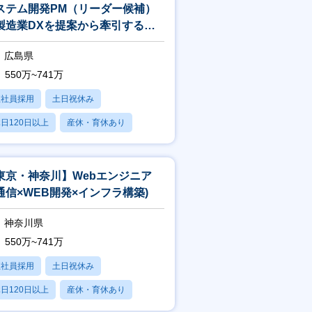
ステム開発PM（リーダー候補）
製造業DXを提案から牽引するプ
ジェクトマネージャー
広島県
550万~741万
正社員採用
土日祝休み
日120日以上
産休・育休あり
賞与あり
東京・神奈川】Webエンジニア
通信×WEB開発×インフラ構築)
神奈川県
550万~741万
正社員採用
土日祝休み
日120日以上
産休・育休あり