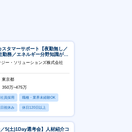
Tカスタマーサポート【夜勤無し／
社勤務／エネルギー分野知識が身
つきます】
ナジー・ソリューションズ株式会社
東京都
350万~475万
正社員採用
職種・業界未経験OK
土日祝休み
休日120日以上
産休・育休あり
9／5(土)1Day選考会】人材紹介コ