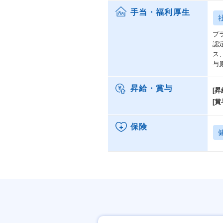
手当・福利厚生
プ
認
ス
与
昇給・賞与
[昇
[賞
保険