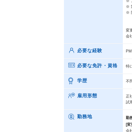
※
※
※
変
会
必要な経験
P
必要な免許・資格
特
学歴
不
雇用形態
正
試
勤務地
勤
[変
会