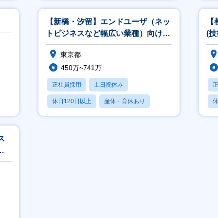
月残業20時間以内
【新橋・汐留】エンドユーザ（ネッ
【
トビジネスなど幅広い業種）向けア
(
カウント営業
ト
東京都
450万~741万
正社員採用
土日祝休み
休日120日以上
産休・育休あり
休
賞与あり
ス
環