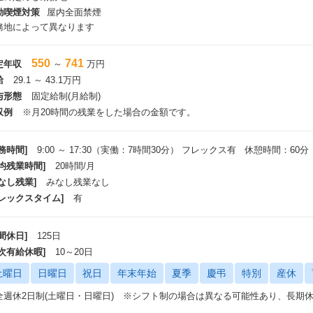
動喫煙対策
屋内全面禁煙
務地によって異なります
550
741
定年収
～
万円
給
29.1 ～ 43.1万円
与形態
固定給制(月給制)
収例
※月20時間の残業をした場合の金額です。
務時間]
9:00 ～ 17:30（実働：7時間30分） フレックス有 休憩時間：60分
平均残業時間]
20時間/月
なし残業]
みなし残業なし
フレックスタイム]
有
間休日]
125日
年次有給休暇]
10～20日
土曜日
日曜日
祝日
年末年始
夏季
慶弔
特別
産休
全週休2日制(土曜日・日曜日) ※シフト制の場合は異なる可能性あり、長