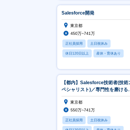
月残業20時間以内
Salesforce開発
東京都
450万~741万
正社員採用
土日祝休み
休日120日以上
産休・育休あり
賞与あり
【都内】Salesforce技術者(技術
ペシャリスト)／専門性を磨ける
境×上流工程×一部在宅可
東京都
550万~741万
正社員採用
土日祝休み