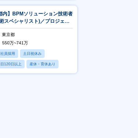
賞与あり
都内】BPMソリューション技術者
技術スペシャリスト)／プロジェク
中核×上流工程×一部在宅可
東京都
550万~741万
正社員採用
土日祝休み
日120日以上
産休・育休あり
賞与あり