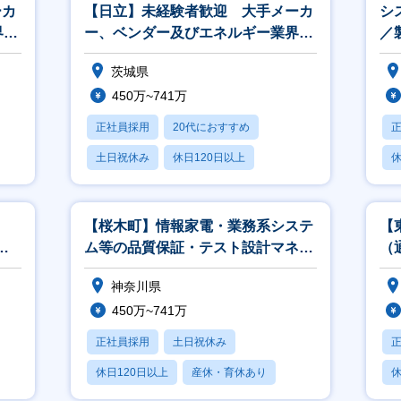
ーカ
【日立】未経験者歓迎 大手メーカ
シ
界、
ー、ベンダー及びエネルギー業界、
／
官公庁向けの営業
ロ
茨城県
450万~741万
正社員採用
20代におすすめ
土日祝休み
休日120日以上
休
産休・育休あり
【桜木町】情報家電・業務系システ
【
開
ム等の品質保証・テスト設計マネー
（
ジャ／アナリスト
神奈川県
450万~741万
正社員採用
土日祝休み
休日120日以上
産休・育休あり
休