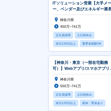
ITソリューション営業【大手メ
ー、ベンダー及びエネルギー業
官公庁向け】
神奈川県
450万~741万
正社員採用
土日祝休み
休日120日以上
業界未経験OK
産休・育休あり
【神奈川・東京（一部在宅勤務
可）】Webアプリ/スマホアプリ
発エンジニア
神奈川県
550万~741万
正社員採用
土日祝休み
休日120日以上
産休・育休あり