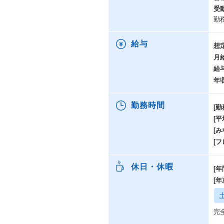
受
勤
給与
想
月
給
年
勤務時間
[勤
[
[み
[
休日・休暇
[年
[
完