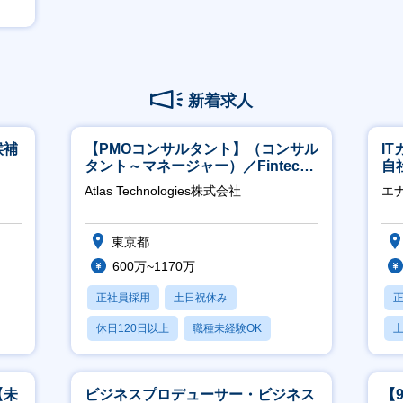
新着求人
候補
【PMOコンサルタント】（コンサル
I
タント～マネージャー）／Fintech
自
領域／設立5年弱で上場
に
Atlas Technologies株式会社
エ
東京都
600万~1170万
正社員採用
土日祝休み
休日120日以上
職種未経験OK
産休・育休あり
【未
ビジネスプロデューサー・ビジネス
【