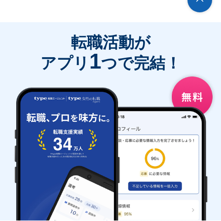
転職活動が
1
アプリ
つで完結！