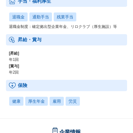
手当・福利厚生
退職金
通勤手当
残業手当
退職金制度：確定拠出型企業年金、リロクラブ（厚生施設）等
昇給・賞与
[昇給]
年1回
[賞与]
年2回
保険
健康
厚生年金
雇用
労災
企業情報