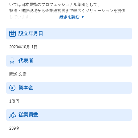
いては日本屈指のプロフェッショナル集団として、
製造・建設現場から企業経営層まで幅広くソリューションを提供
しています。
■石油・化学向け事業
設立年月日
：需給/生産計画/製造監視等、プラントの生産/運転全般に関わる
システムを構築しています。
2020年10月 1日
■製薬向け事業
：GMPの知見による医薬品工場のMES/SCADA/Historianの構築 及
代表者
び CSVの支援を行っています。
間瀬 文康
■EPM事業
：プロセスプラント、鉄道システム、港湾、都市開発等の社会イ
資本金
ンフラ関係事業者向けに、
グローバル基準のプロジェクトマネジメントの仕組み構築・業務
1億円
運用支援を通してお客様の課題解決に貢献しています。
従業員数
■千代田化工建設向け事業
：千代田化工建設グループのコーポレート系／プロジェクト系／I
Tインフラ系など広範囲な情報システムに対し、
239名
開発/構築から保守/運用を全面サポートしています。