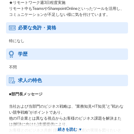
★リモートワーク週3日程度実施
リモート中もTeamsやSharepointOnlineといったツールを活用し、
コミュニケーションが不足しない様に気を付けています。
必要な免許・資格
特になし
学歴
不問
求人の特色
■部門長メッセージ
当社および当部門のビジネス戦略は、”業務知見×IT知見”と”戦わな
い競争戦略”がポイントであり、
他のIT企業とは異なる視点からお客様のビジネス課題を解決また
は(解決に向けた)支援提供により、
お客様とのビジネス共創 (新たな価値の創造)の実現を図りたいと