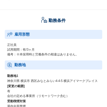
考えています。
中でもお客様との業務を通して新しい価値を創造したり、PJ単体
ではなく部門全体のビジネス発展に貢献することにやりがいを感
じていただける方が必要です。
勤務条件
これから当部門の価値をいかにして可視化・成長させていくの
か？という夢を一緒に実現させていきましょう！
雇用形態
■当社について
TIS株式会社と世界的なプラントエンジニアリング企業の千代田化
正社員
工建設株式会社が共同出資し設立。
試用期間：有/3ヶ月
千代田化工建設をはじめ日本を代表する多くの石油／化学／製薬
備考：※本採用時と労働条件の相違はありません。
等のプロセス系製造業および、
国際的なプロジェクトに従事するエンジニアリング・製造業の発
勤務地
展をITの力で支援しています。
業界に特化した知見・経験、深い業務理解力をベースに、TISイン
勤務地1
テックグループの保有する先端技術や総合力をコラボレーション
神奈川県 横浜市 西区みなとみらい4-4-5 横浜アイマークプレイス
させ、
[変更の範囲]
DX／AIをはじめとする高付加価値サービスを提供し、「ニッチ・
有
オンリーワン企業」を目指しています。
会社の定める事業所（リモートワーク含む）
受動喫煙対策
屋内全面禁煙