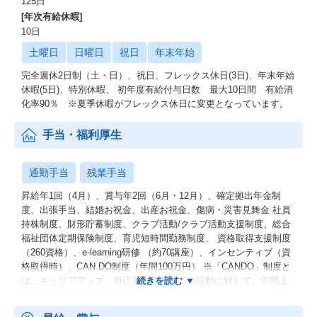
125日
[年次有給休暇]
10日
土曜日
日曜日
祝日
年末年始
完全週休2日制（土・日）、祝日、フレックス休日(3日)、年末年始
休暇(5日)、特別休暇、 初年度有給付与日数 最大10日間 有給消
化率90％ ※夏季休暇がフレックス休日に変更となっています。
手当・福利厚生
通勤手当
残業手当
昇給年1回（4月）、賞与年2回（6月・12月）、確定拠出年金制
度、出張手当、結婚お祝金、出産お祝金、傷病・災害見舞金 社員
持株制度、財形貯蓄制度、クラブ活動/クラブ活動支援制度、総合
福祉団体定期保険制度、育児短時間勤務制度、 資格取得支援制度
（260資格）、e-learning研修 （約70講座）、インセンティブ（資
格取得時）、CAN DO制度（年間100万円） ※「CANDO」制度と
は…キャリアアップ・自己実現に向けての活動に対して、年間上
限100万円まで支給する制度