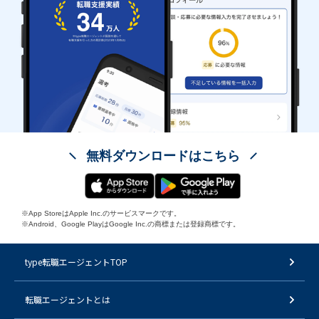
無料ダウンロードはこちら
※App StoreはApple Inc.のサービスマークです。
※Android、Google PlayはGoogle Inc.の商標または登録商標です。
type転職エージェントTOP
転職エージェントとは