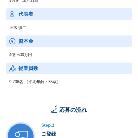
1979年10月11日
ーズに幅広くお応えします。
上流工程から下流工程までご提案いたします。
代表者
3．新技術領域 (RPA・セキュリティ等)
RPA、IoT、セキュリティ、MBD、ドローン等の新技術領域へのニ
正木 慎二
ーズにも対応可能です。
資本金
【男女比】
：男性74.3% 女性 25.7%
4億9500万円
【年齢構成】
従業員数
：20代：33％、30代：41％、40代以上：26％
【勤続年数】
9,706名 （平均年齢：35歳）
：0～4年以上：45％、5～9年以上：41％、10年以上：14％
【働きやすさ】
：残業平均15.8時間、有給取得率90.0%、育休・産休取得率10
応募の流れ
0％、復職率89％※男性も育児休暇取得実績があります。
Step.1
ご登録