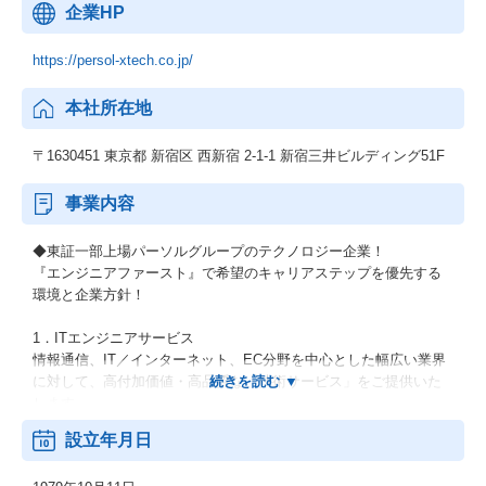
企業HP
https://persol-xtech.co.jp/
本社所在地
〒1630451 東京都 新宿区 西新宿 2-1-1 新宿三井ビルディング51F
事業内容
◆東証一部上場パーソルグループのテクノロジー企業！
『エンジニアファースト』で希望のキャリアステップを優先する
環境と企業方針！
1．ITエンジニアサービス
情報通信、IT／インターネット、EC分野を中心とした幅広い業界
に対して、高付加価値・高品質な「技術サービス」をご提供いた
します。
設立年月日
2．機電エンジニアサービス
開発フェーズである設計・解析・生産技術において、外部活用ニ