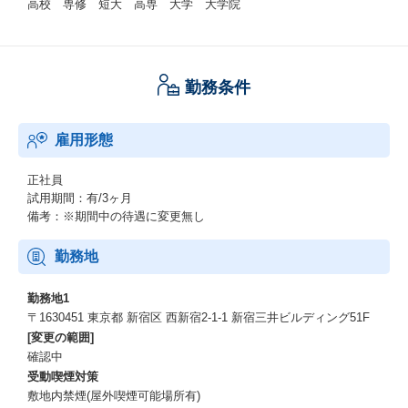
高校 専修 短大 高専 大学 大学院
勤務条件
雇用形態
正社員
試用期間：有/3ヶ月
備考：※期間中の待遇に変更無し
勤務地
勤務地1
〒1630451 東京都 新宿区 西新宿2-1-1 新宿三井ビルディング51F
[変更の範囲]
確認中
受動喫煙対策
敷地内禁煙(屋外喫煙可能場所有)