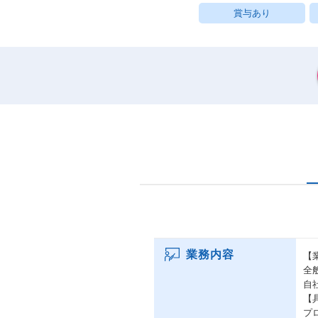
賞与あり
業務内容
【
全
自
【
プ