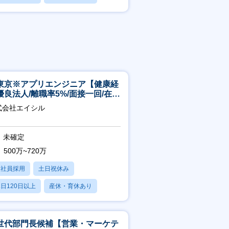
残業20時間以内
東京※アプリエンジニア【健康経
優良法人/離職率5%/面接一回/在宅
/完休2日/上流案件多数】
式会社エイシル
未確定
500万~720万
正社員採用
土日祝休み
日120日以上
産休・育休あり
残業20時間以内
世代部門長候補【営業・マーケテ