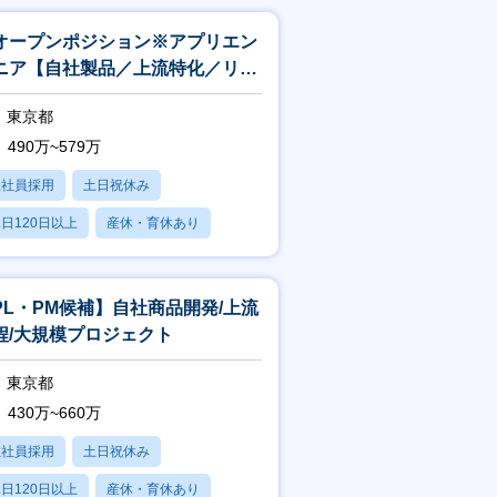
オープンポジション※アプリエン
ニア【自社製品／上流特化／リモ
ト最大週2／賞与平均5.2カ月】
東京都
490万~579万
正社員採用
土日祝休み
日120日以上
産休・育休あり
残業20時間以内
PL・PM候補】自社商品開発/上流
程/大規模プロジェクト
東京都
430万~660万
正社員採用
土日祝休み
日120日以上
産休・育休あり