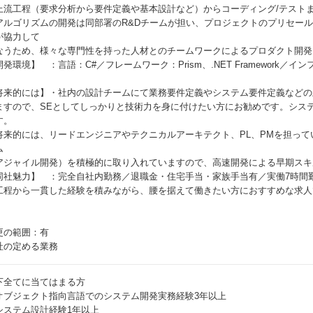
上流工程（要求分析から要件定義や基本設計など）からコーディング/テスト
アルゴリズムの開発は同部署のR&Dチームが担い、プロジェクトのプリセー
が協力して
なうため、様々な専門性を持った人材とのチームワークによるプロダクト開発
発環境】 ：言語：C#／フレームワーク：Prism、.NET Framework／イン
将来的には】・社内の設計チームにて業務要件定義やシステム要件定義などの
ますので、SEとしてしっかりと技術力を身に付けたい方にお勧めです。シス
す。
将来的には、リードエンジニアやテクニカルアーキテクト、PL、PMを担っ
ム
アジャイル開発）を積極的に取り入れていますので、高速開発による早期スキ
同社魅力】 ：完全自社内勤務／退職金・住宅手当・家族手当有／実働7時間勤
工程から一貫した経験を積みながら、腰を据えて働きたい方におすすめな求人
更の範囲：有
社の定める業務
下全てに当てはまる方
オブジェクト指向言語でのシステム開発実務経験3年以上
システム設計経験1年以上