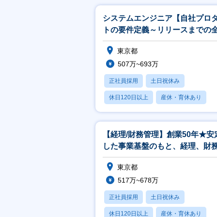
システムエンジニア【自社プロ
トの要件定義～リリースまでの
程／働きやすい環境／自社勤務
東京都
507万~693万
正社員採用
土日祝休み
休日120日以上
産休・育休あり
月残業20時間以内
【経理/財務管理】創業50年★安
した事業基盤のもと、経理、財
理を中心に会社を支えるメンバ
東京都
募
517万~678万
正社員採用
土日祝休み
休日120日以上
産休・育休あり