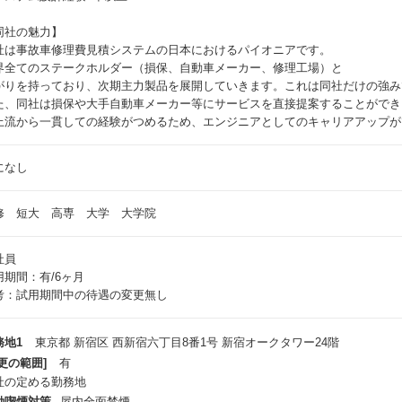
同社の魅力】
社は事故車修理費見積システムの日本におけるパイオニアです。
界全てのステークホルダー（損保、自動車メーカー、修理工場）と
がりを持っており、次期主力製品を展開していきます。これは同社だけの強み
た、同社は損保や大手自動車メーカー等にサービスを直接提案することができ
上流から一貫しての経験がつめるため、エンジニアとしてのキャリアアップが
になし
修 短大 高専 大学 大学院
社員
用期間：有/6ヶ月
考：試用期間中の待遇の変更無し
務地1
東京都 新宿区 西新宿六丁目8番1号 新宿オークタワー24階
更の範囲]
有
社の定める勤務地
動喫煙対策
屋内全面禁煙