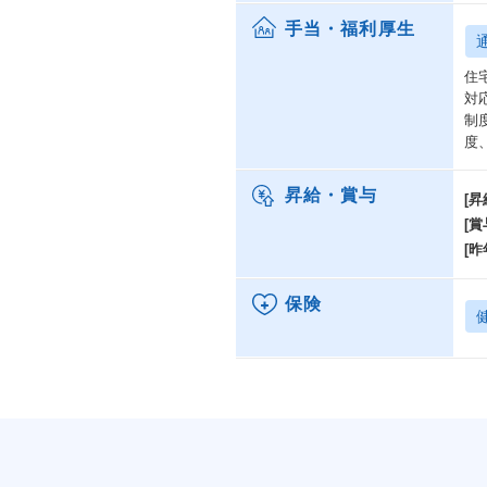
手当・福利厚生
住
対
制
度
昇給・賞与
[昇
[賞
[昨
保険