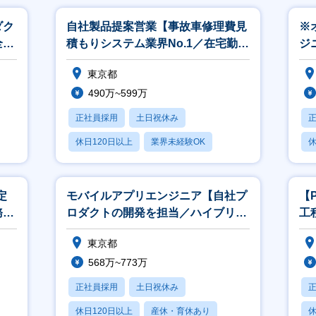
ダク
自社製品提案営業【事故車修理費見
※
全工
積もりシステム業界No.1／在宅勤務
ジ
】
あり／実働7時間】
ー
東京都
490万~599万
正社員採用
土日祝休み
休日120日以上
業界未経験OK
休
産休・育休あり
月
定
モバイルアプリエンジニア【自社プ
【
務管
ロダクトの開発を担当／ハイブリッ
工
ーを
ドワーク可／賞与平均5.2カ月】
東京都
568万~773万
正社員採用
土日祝休み
休日120日以上
産休・育休あり
休