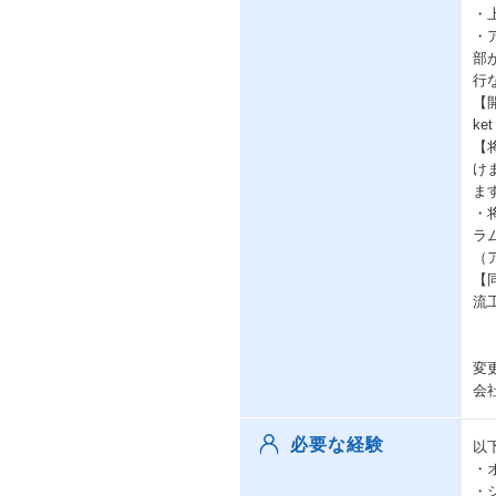
・
・
部
行
【開
ket
【
け
ま
・
ラ
（
【
流
変
会
必要な経験
以
・
・