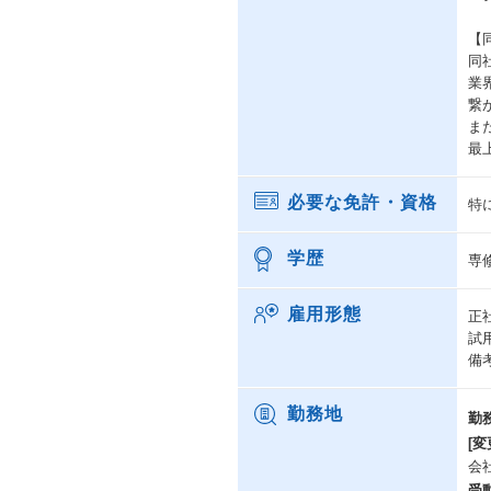
【
同
業
繋
ま
最
必要な免許・資格
特
学歴
専
雇用形態
正
試
備
勤務地
勤
[変
会
受