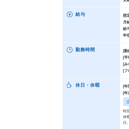
給与
想
月
給
年
勤務時間
[勤
[
[み
[
休日・休暇
[年
[
特
休
日