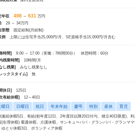
498
631
定年収
～
万円
給
29 ～ 34万円
与形態
固定給制(月給制)
収例
上限には住宅手当25,000円/月、SE資格手当15,000円/月含む
務時間]
9:00 ～ 17:00（実働：7時間00分） 休憩時間：60分
平均残業時間]
10時間/月
なし残業]
みなし残業なし
フレックスタイム]
無
間休日]
125日
年次有給休暇]
12～40日
土曜日
日曜日
祝日
年末年始
慶弔
特別
産休
育児
別連続休暇5日、有給(初年度12日、2年度目以降20日付与、積立40日限度)、利
暇(生理休暇) 看護休暇、介護休暇、サンキューパパ・グランパパ・グランママ休
、ゆとり休暇3日、ボランティア休暇