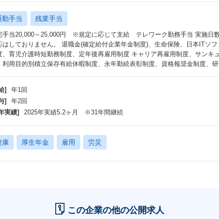
通勤手当
残業手当
宅手当20,000～25,000円 ※規定に応じて支給 テレワーク勤務手当 実
応はしておりません。 退職金(確定給付企業年金制度)、生命保険、日本ITソ
度、育児介護時短勤務制度、定年後再雇用制度 キャリア再雇用制度、サンキ
、利用目的別積立保存有給休暇制度、永年勤続表彰制度、資格報奨金制度、研
給]
年1回
与]
年2回
年実績]
2025年実績5.2ヶ月 ※31年間継続
健康
厚生年金
雇用
労災
この企業の他の公開求人