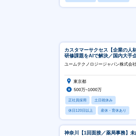
月残業20時間以内
カスタマーサクセス【企業の人
研修課題をAIで解決／国内大手
約3万社導入／フレックス可】
ユームテクノロジージャパン株式会
東京都
500万~1000万
正社員採用
土日祝休み
休日120日以上
産休・育休あり
転勤なし
神奈川【1回面接／薬局事務】未