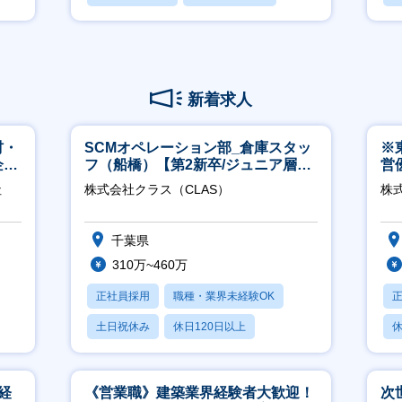
月残業20時間以内
月
新着求人
材・
SCMオペレーション部_倉庫スタッ
※
企業
フ（船橋）【第2新卒/ジュニア層歓
営
迎】
有
社
株式会社クラス（CLAS）
株
千葉県
310万~460万
正社員採用
職種・業界未経験OK
土日祝休み
休日120日以上
休
産休・育休あり
月
経
《営業職》建築業界経験者大歓迎！
次