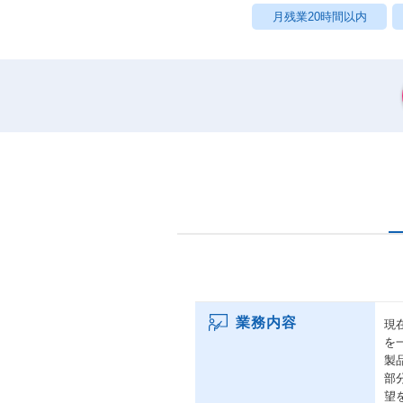
月残業20時間以内
業務内容
現
を
製
部
望