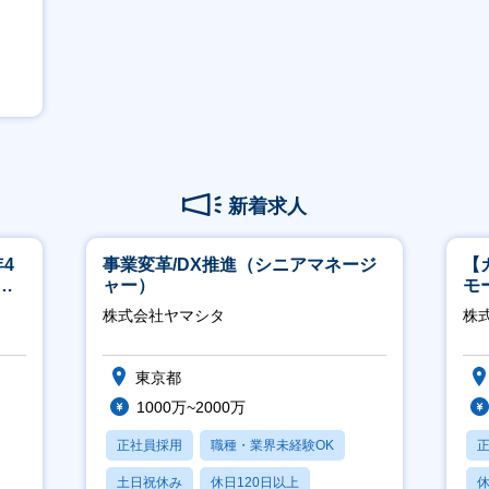
新着求人
4
事業変革/DX推進（シニアマネージ
【
ネ
ャー）
モ
万
株式会社ヤマシタ
株式
東京都
1000万~2000万
正社員採用
職種・業界未経験OK
土日祝休み
休日120日以上
休