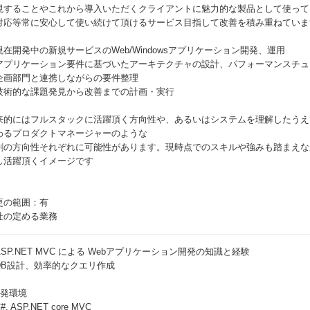
現することやこれから導入いただくクライアントに魅力的な製品として使って
対応等常に安心して使い続けて頂けるサービス目指して改善を積み重ねていま
現在開発中の新規サービスのWeb/Windowsアプリケーション開発、運用
アプリケーション要件に基づいたアーキテクチャの設計、パフォーマンスチュ
企画部門と連携しながらの要件整理
技術的な課題発見から改善までの計画・実行
来的にはフルスタックに活躍頂く方向性や、あるいはシステムを理解したうえ
わるプロダクトマネージャーのような
割の方向性それぞれに可能性があります。現時点でのスキルや強みも踏まえな
し活躍頂くイメージです
更の範囲：有
社の定める業務
ASP.NET MVC による Webアプリケーション開発の知識と経験
DB設計、効率的なクエリ作成
開発環境
#, ASP.NET core MVC