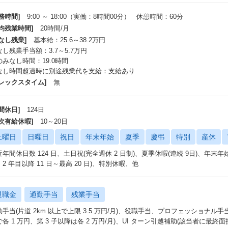
務時間]
9:00 ～ 18:00（実働：8時間00分） 休憩時間：60分
平均残業時間]
20時間/月
なし残業]
基本給：25.6～38.2万円
なし残業手当額：3.7～5.7万円
のみなし時間：19.0時間
なし時間超過時に別途残業代を支給：支給あり
フレックスタイム]
無
間休日]
124日
年次有給休暇]
10～20日
土曜日
日曜日
祝日
年末年始
夏季
慶弔
特別
産休
年間休日数 124 日、土日祝(完全週休 2 日制)、夏季休暇(連続 9日)、年末年始
2 年目以降 11 日～最高 20 日)、特別休暇、他
退職金
通勤手当
残業手当
手当(片道 2km 以上で上限 3.5 万円/月)、役職手当、プロフェッショナル手当
で各 1 万円、第 3 子以降は各 2 万円/月)、UI ターン引越補助(該当者に