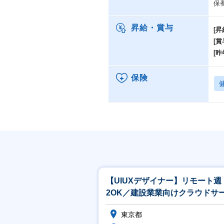
保
昇給・賞与
[昇
[賞
[昨
保険
【UIUXデザイナー】リモート週
2OK／建設業業向けクラウドサ
ス（自社）
東京都