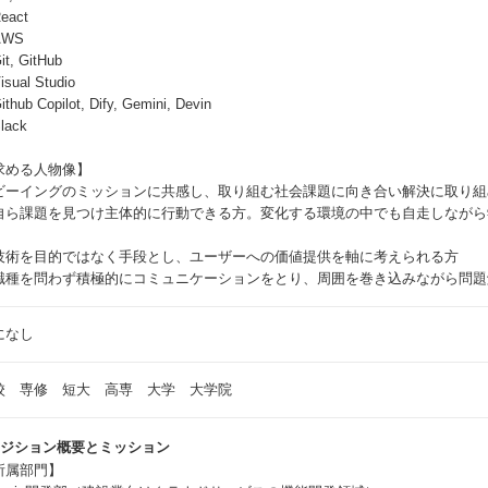
eact
AWS
t, GitHub
sual Studio
thub Copilot, Dify, Gemini, Devin
lack
求める人物像】
ビーイングのミッションに共感し、取り組む社会課題に向き合い解決に取り組
自ら課題を見つけ主体的に行動できる方。変化する環境の中でも自走しながら
技術を目的ではなく手段とし、ユーザーへの価値提供を軸に考えられる方
職種を問わず積極的にコミュニケーションをとり、周囲を巻き込みながら問題
になし
校 専修 短大 高専 大学 大学院
ポジション概要とミッション
所属部門】