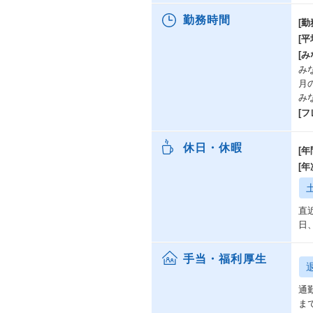
勤務時間
[勤
[
[み
み
月
み
[
休日・休暇
[年
[
直近
日、
手当・福利厚生
通勤
ま