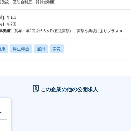
養施設、互助会制度、貸付金制度
給]
年1回
与]
年2回
年実績]
賞与：年2回 計5.3ヵ月(直近実績) ＋ 実績や業績によりプラス α
健康
厚生年金
雇用
労災
この企業の他の公開求人
ービ