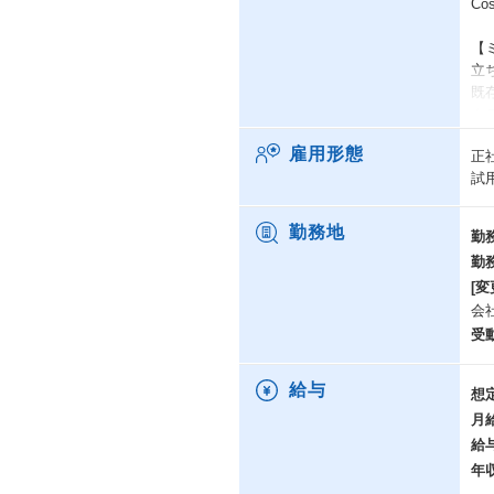
C
【
立
既
ク
体
雇用形態
正
既
試
事
課
勤務地
勤
た
勤
自
[変
会
オ
ク
受
自
給与
想
月
給
年