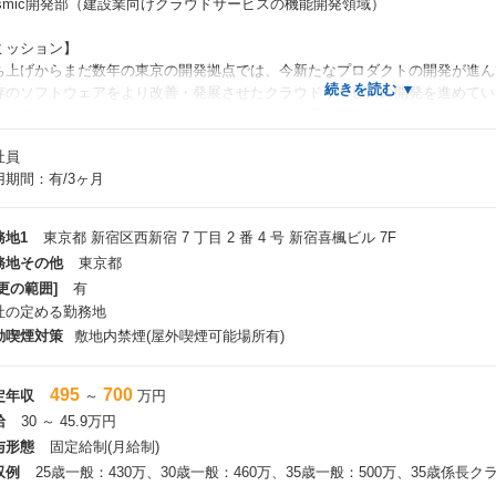
osmic開発部（建設業向けクラウドサービスの機能開発領域）
ミッション】
ち上げからまだ数年の東京の開発拠点では、今新たなプロダクトの開発が進ん
存のソフトウェアをより改善・発展させたクラウドサービスの開発を進めてい
ライアントニーズを捉えながらリリースに向けて開発を進めており、リリース
制の構築を進めています。
社員
存のサービスの良い機能性を保ちながらプロダクトとして全く新しいものを生
用期間：有/3ヶ月
業との接点を持ちながらどのようにユーザーに価値を提供していくのかという
題解決に取り組みプロダクトを形にしていくことがミッションです。
務地1
東京都 新宿区西新宿 7 丁目 2 番 4 号 新宿喜楓ビル 7F
だ作るだけではなく、業界課題やクライアント課題に向き合いながら
務地その他
東京都
分たちのプロダクトを育ていかに顧客に価値を提供するかを考えています。
更の範囲]
有
社の定める勤務地
フィスにはエンジニアだけではなくビジネスサイドのメンバーもおり
ライアントの声を聞きやすかったり必要に応じてクライアントとの接点を持て
動喫煙対策
敷地内禁煙(屋外喫煙可能場所有)
分たちの作っている製品がどう価値に結びついているのかを感じやすい環境で
495
700
定年収
～
万円
給
30 ～ 45.9万円
与形態
固定給制(月給制)
収例
25歳一般：430万、30歳一般：460万、35歳一般：500万、35歳係長クラ