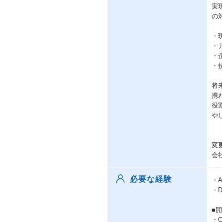
実
の
・
・
・
・
将
携
役
や
変
会
必要な経験
・
・
■
・C