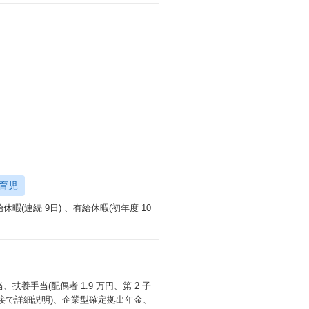
育児
休暇(連続 9日) 、有給休暇(初年度 10
、扶養手当(配偶者 1.9 万円、第 2 子
最終面接で詳細説明)、企業型確定拠出年金、