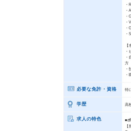
・R
・
・Gi
・Vi
・Gi
・S
【
・
・
方
・
・
必要な免許・資格
特
学歴
高
求人の特色
■
【