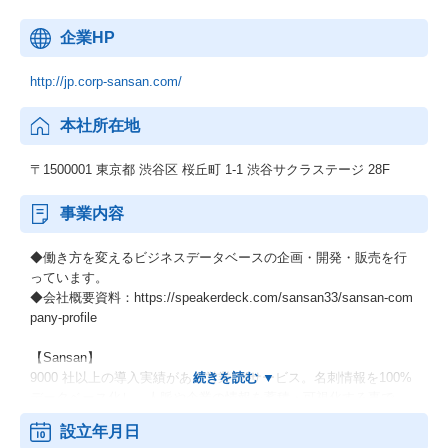
企業HP
http://jp.corp-sansan.com/
本社所在地
〒1500001 東京都 渋谷区 桜丘町 1-1 渋谷サクラステージ 28F
事業内容
◆働き方を変えるビジネスデータベースの企画・開発・販売を行
っています。
◆会社概要資料：https://speakerdeck.com/sansan33/sansan-com
pany-profile
【Sansan】
9000 社以上の導入実績がある営業DXサービス。名刺情報を100%
データベース化し、人脈や企業の情報を蓄積・可視化する事で、
顧客管理・営業管理の基盤を作る事ができます。企業の業績や売
設立年月日
上高や従業員数などのハードデータと、利用企業と顧客との接点