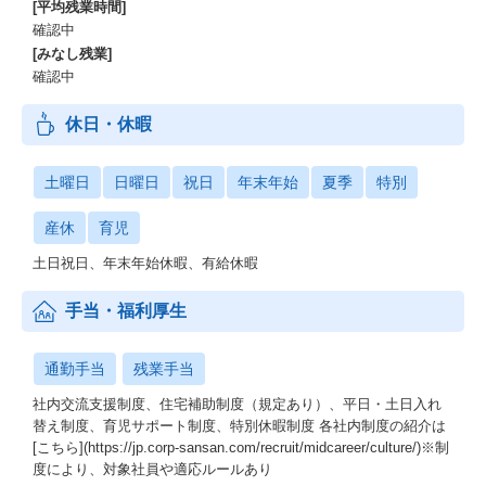
[平均残業時間]
確認中
[みなし残業]
確認中
休日・休暇
土曜日
日曜日
祝日
年末年始
夏季
特別
産休
育児
土日祝日、年末年始休暇、有給休暇
手当・福利厚生
通勤手当
残業手当
社内交流支援制度、住宅補助制度（規定あり）、平日・土日入れ
替え制度、育児サポート制度、特別休暇制度 各社内制度の紹介は
[こちら](https://jp.corp-sansan.com/recruit/midcareer/culture/)※制
度により、対象社員や適応ルールあり