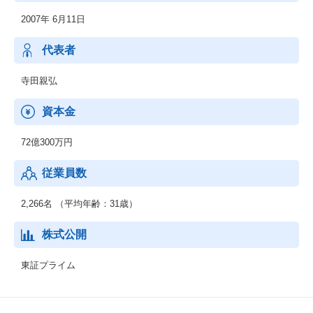
情報（商談履歴など）のソフトなデータを紐づけることが可能で
2007年 6月11日
す。営業・マーケティング活動に最適なデータを活用できるサー
ビスです。
代表者
【Bill One】
紙の請求書、PDFの請求書などあらゆる請求書がデータ化され、
寺田親弘
オンライン上で受領できるサービス。
2020年5月からリリースし、売上の20％を占めるまで成長！新規機
資本金
能も追加され、「バージョン４」の段階、24年後半にも新規追加
予定！
72億300万円
【Contract One】
従業員数
契約を電子上で締結、正確にデータ化し電子で管理ができるサー
ビス。
2,266名 （平均年齢：31歳）
【Eight】
個人向け名刺管理、キャリアプロフィールアプリ。名刺管理だけ
株式公開
ではなくキャリア情報に出会え、企業からスカウトが届きます。
東証プライム