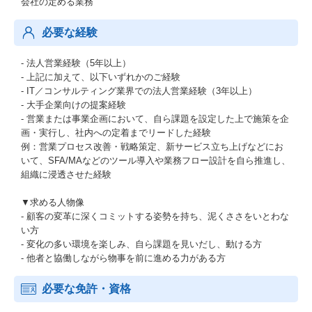
会社の定める業務
必要な経験
- 法人営業経験（5年以上）
- 上記に加えて、以下いずれかのご経験
- IT／コンサルティング業界での法人営業経験（3年以上）
- 大手企業向けの提案経験
- 営業または事業企画において、自ら課題を設定した上で施策を企
画・実行し、社内への定着までリードした経験
例：営業プロセス改善・戦略策定、新サービス立ち上げなどにお
いて、SFA/MAなどのツール導入や業務フロー設計を自ら推進し、
組織に浸透させた経験
▼求める人物像
- 顧客の変革に深くコミットする姿勢を持ち、泥くささをいとわな
い方
- 変化の多い環境を楽しみ、自ら課題を見いだし、動ける方
- 他者と協働しながら物事を前に進める力がある方
必要な免許・資格