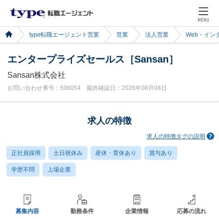
MENU
type転職エージェント営業
営業
法人営業
Web・イン
エンタープライズセールス［Sansan］
Sansan株式会社
お問い合わせ番号：598054 最終確認日：2026年08月08日
求人の特徴
求人の特徴タグの説明
正社員採用
土日祝休み
産休・育休あり
賞与あり
学歴不問
上場企業
募集内容
勤務条件
企業情報
応募の流れ