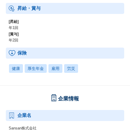
昇給・賞与
[昇給]
年1回
[賞与]
年2回
保険
健康
厚生年金
雇用
労災
企業情報
企業名
Sansan株式会社