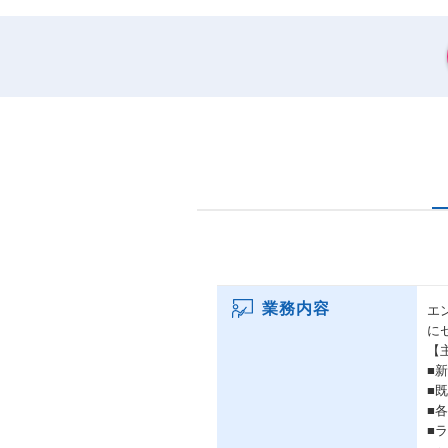
業務内容
エ
に
【
■
■
■
■