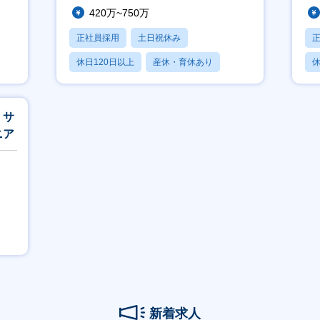
420万~750万
正社員採用
土日祝休み
休日120日以上
産休・育休あり
休
月残業20時間以内
月
・サ
ニア
新着求人