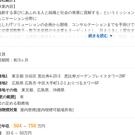
会社紹介】
事業内容】
協創する喜びにあふれる人と組織と社会の発展に貢献する」というミッション
ュニケーション分野に
化したITソリューションの企画から開発、コンサルテーションまでを手掛けて
に従業員数数千～数万名規模の大企業をターゲットとし、目まぐるしく変化す
場レベルで起こる課題を解決するソリューションを、お客さまとの「対話」か
た、大企業向け業務デジタル化クラウド「SmartDB」、多店舗運営をしてい
ツール「Shopらん」、
社員
く人の意識共有を実現する「InsuiteX」など自社開発のサービスを保有し、
用期間：有/3ヶ月
援しています。
サービス】
務地1
東京都 渋谷区 恵比寿4-20-3 恵比寿ガーデンプレイスタワー29F
「SmartDB」日本のリーディングカンパニーに選ばれる 大企業の業務デジタ
務地2
広島県 広島市 中区大手町1-2-1 おりづるタワー6F
SmartDB」は、⼤企業向け業務デジタル化クラウドです。ノンプログラミング
務地その他
東京都、広島県、沖縄県
い現場業務に対応する⽂書管理、
軟に設定できるワークフロー機能を装備。だれもが業務に合わせて使うこと
更の範囲]
有
要なきめ細やかな権限設定にも対応しています。
社の定める勤務地
らに高度なセキュリティを実現したことで、数万人単位で利用することが難しかったSaaS
動喫煙対策
屋内禁煙(屋内喫煙可能場所有)
）を、大企業でも導入することを可能にしました。
504
750
定年収
～
万円
「Shopらん」導入実績57,000店舗！流通・小売業の多店舗ビジネスを支援
Shopらん」は、流通・小売業の本部・店舗間コミュニケーションに特化し
給
33.6 ～ 50万円