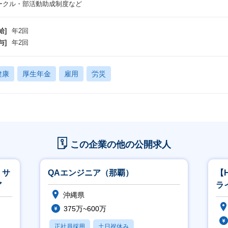
ークル・部活動助成制度など
給]
年2回
与]
年2回
健康
厚生年金
雇用
労災
この企業の他の公開求人
・サ
QAエンジニア（那覇）
【
ア
ラ
沖縄県
育
375万~600万
正社員採用
土日祝休み