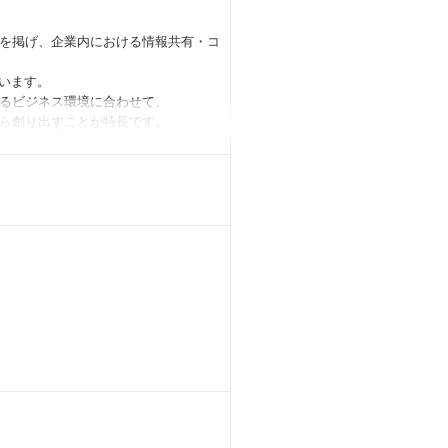
を掲げ、企業内における情報共有・コ
います。
るビジネス環境に合わせて、
ら創り出すことが特長です。
る小売／流通業向けコミュニケーショ
多くのリーディングカンパニーの変革を
ル化クラウド
で開発可能な「SmartDB」は、幅
のできる直感的な操作性と、⼤企業に
（Software as a Servic
するコミュニケーションツール
たクラウドです。本サービスはすかい