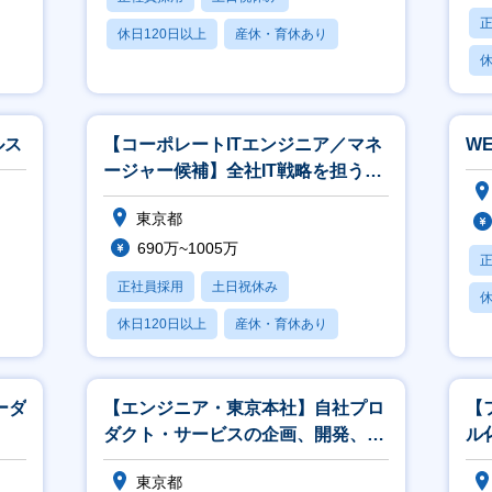
休日120日以上
産休・育休あり
休
月残業20時間以内
月
ルス
【コーポレートITエンジニア／マネ
W
ージャー候補】全社IT戦略を担うコ
ーポレートITエンジニアを募集
東京都
690万~1005万
正社員採用
土日祝休み
休
休日120日以上
産休・育休あり
月
月残業20時間以内
ーダ
【エンジニア・東京本社】自社プロ
【
ダクト・サービスの企画、開発、運
ル
用 プロダクト開発エンジニア
け
東京都