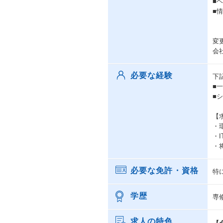
■
■
変
会
必要な経験
下
■
■
【
・
・
・
必要な免許・資格
特
学歴
専
求人の特色