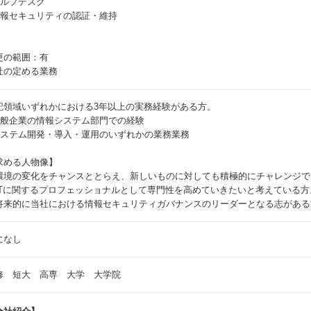
ヘルプデスク
情報セキュリティの認証・維持
更の範囲：有
社の定める業務
記領域いずれかにおける3年以上の実務経験がある方。
一般企業の情報システム部門での経験
システム開発・導入・運用のいずれかの業務業務
求める人物像】
環境の変化をチャンスととらえ、新しいものに対しても積極的にチャレンジで
ITに関するプロフェッショナルとして専門性を高めていきたいと考えている方
将来的に当社における情報セキュリティガバナンスのリーダーとなる志がある
になし
修 短大 高専 大学 大学院