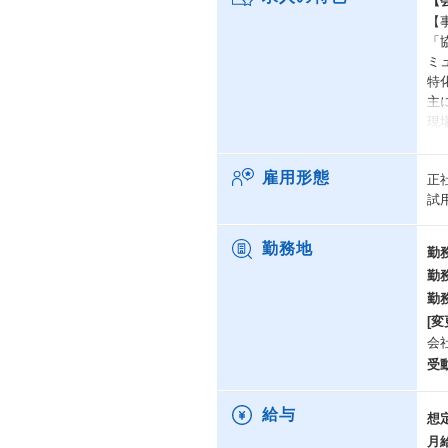
【
【
「
ミ
特
主
現
ま
ン
雇用形態
正
働
試
支
【
勤務地
勤
■
勤
「
勤
広
柔
[変
必
会
さ
受
e
給与
想
■
「
月