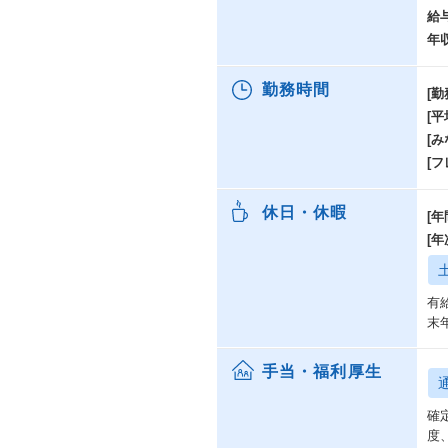
ら
給
幅
年
ん
日
勤務時間
ツ
[勤
[
■
[み
大
[
「
を
休日・休暇
さ
[年
[
有
末
手当・福利厚生
確
度