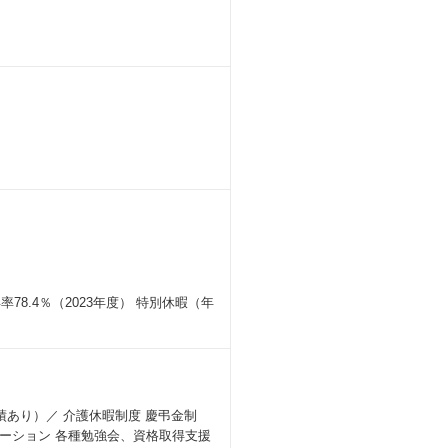
ご利用いただいています。「Shopら
re」を採用し、利用規模の変化やコンテン
ェンジ。
ジタライゼーションを推進し、ベクトル
ある「意識共有」を実現します。
8.4％（2023年度） 特別休暇（年
あり）／ 介護休暇制度 慶弔金制
ーション 各種勉強会、資格取得支援