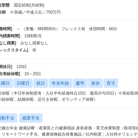
ーくやイトーヨーカドーなど
与形態
固定給制(月給制)
広い業種・規模で採用され、導入店舗数約57,000店舗と数多くのお客さまに
収例
※36歳／中途入社／750万円
」は、サービス基盤として
本マイクロソフトが提供するクラウドプラットフォーム「Microsoft Azu
の増加にも柔軟に対応できる環境を実現しています。
務時間]
～ （実働：8時間00分） フレックス有 休憩時間：60分
平均残業時間]
15時間/月
「InsuiteX」大企業の働き方を変えるビジネスコックピット
なし残業]
みなし残業なし
企業の利用ユーザ65万名を超える「INSUITE」が20年ぶりにフルモデルチ
フレックスタイム]
有
InsuiteX」は、大企業の働き方を変える意識改革クラウドです。組織のデ
統一、
らには経営層のビジョンと現場の気づきを共鳴させることで情報共有の先に
間休日]
120日
年次有給休暇]
10～20日
土曜日
日曜日
祝日
年末年始
慶弔
産休
育児
給休暇（半日年休制度有・入社半年経過時点10日 最高付与20日）※有給取得率7
年始休暇、結婚休暇、忌引き休暇、ボランティア休暇）
通勤手当
残業手当
定拠出年金 健康診断・産業医との健康相談 産前産後・育児休業制度（取得実績
、リモートワーク手当、健康保険組合保養施設／社内制度：入社時オリエンテ