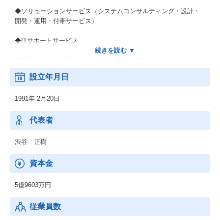
◆ソリューションサービス（システムコンサルティング・設計・
開発・運用・付帯サービス）
◆ITサポートサービス
◆流通・小売業に関するコンサルティング業務
設立年月日
※スーパーやコンビニ、クレジットカードのお客様に対し、シス
テム企画・開発・保守・運用を一括アウトソーシング受託してい
1991年 2月20日
ます。
※上流工程（ＩＴコンサルティング）から関われる事が強みで
代表者
す。
渋谷 正樹
資本金
5億9603万円
従業員数