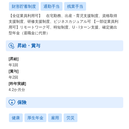
財形貯蓄制度
通勤手当
残業手当
【全従業員利用可】 在宅勤務、出産・育児支援制度、資格取得
支援制度、研修支援制度、ビジネスカジュアル可 【一部従業員利
用可】リモートワーク可、時短制度、U・Iターン支援、確定拠出
型年金（退職金に代替）
昇給・賞与
[昇給]
年1回
[賞与]
年2回
[昨年実績]
4.2か月分
保険
健康
厚生年金
雇用
労災