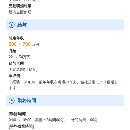
コアタイムなしのフレックスタイム制（フルフレックス）
受動喫煙対策
休憩時間 60分
標準勤務時間 09：0-18：00
屋内全面禁煙
9:00-18:00勤務の方が多いですが、業務状況に合わせて柔軟に勤務
給与
されている方も多いです。
業務や案件状況を考慮しつつ、勤務時間を調整して遅出・早上が
想定年収
りなど活用されている方が多くいらっしゃいます。
500
700
～
万円
月給
★在宅勤務（リモート勤務）制度あり
22 ～ 54万円
日数や制度利用については業務内容によります。
給与形態
固定給制(月給制)
★育児・介護時短勤務制度あり
フレックスタイム制とは別に、育児や介護のための時短勤務制度
年収例
も導入されています。
※経験・スキル・前年年収を考慮のうえ、当社規定により優遇し
ます。
勤務時間
[勤務時間]
9:00 ～ 18:00（実働：8時間00分） 休憩時間：60分
[平均残業時間]