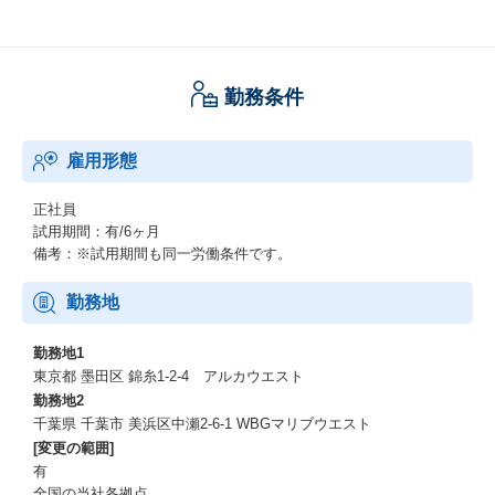
最初は基本的にOJTで、業務を身近に感じで頂きながら学習して
いただきます。
業務理解度に応じて、チームの中での役割を割り振りいたしま
す。
勤務条件
■自己啓発の促進：
会社推奨のI T 関連資格には受験料補助があり、合格者には合格一
雇用形態
時金を支給！
IT関連資格以外にも、流通系資格である「販売士」やその他英
検、簿記、会計士など多数の資格に対して一時金を支給し、社員
正社員
の自己啓発を応援しています。
試用期間：有/6ヶ月
備考：※試用期間も同一労働条件です。
■ワークライフバランス：
全社平均残業時間は15hと残業時間抑制を進めております。
勤務地
また、有給休暇取得率は7割以上を維持しており、有給休暇取得を
奨励する為に、年10日取得奨励日を設けております。
勤務地1
その他、週2回(火・木)はノー残業デーと設定しており、徹底した
東京都 墨田区 錦糸1-2-4 アルカウエスト
制度の中で働くことが可能です。
勤務地2
在宅勤務制度あり。業務や案件によって日数は異なりますが、全
千葉県 千葉市 美浜区中瀬2-6-1 WBGマリブウエスト
社では40％程度の利用率です。
[変更の範囲]
有
■労働時間区分（フレックスタイム制）：
全国の当社各拠点