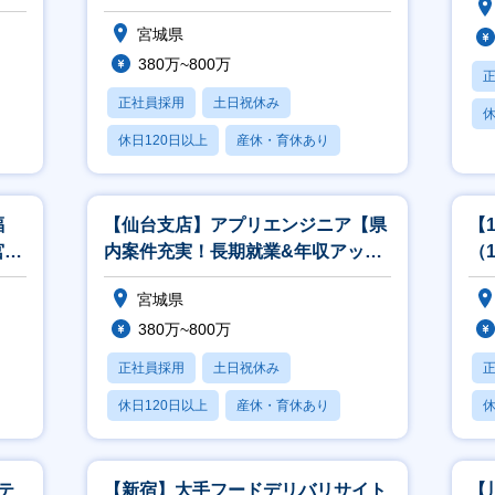
化カンパニー】
宮城県
380万~800万
正社員採用
土日祝休み
休
休日120日以上
産休・育休あり
月
月残業20時間以内
福
【仙台支店】アプリエンジニア【県
【
宮
内案件充実！長期就業&年収アップ
（
を実現！】
宮城県
380万~800万
正社員採用
土日祝休み
休日120日以上
産休・育休あり
休
月残業20時間以内
月
テ
【新宿】大手フードデリバリサイト
【