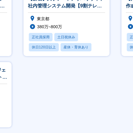
社内管理システム開発【9割テレワ
作
ーク/要件定義～参画可能】
け
東京都
380万~800万
正社員採用
土日祝休み
休日120日以上
産休・育休あり
休
月残業20時間以内
月
ジェ
ト
】