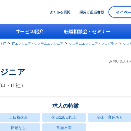
マイペ
よくある質問
採用ご担当者様
サービス紹介
転職相談会・セミナー
トIT
ITエンジニア・システムエンジニア
システムエンジニア・プログラマ
シス
お問い合わせ番
ンジニア
ロ・IT社）
求人の特徴
土日祝休み
休日120日以上
産休・育休あり
転勤なし
学歴不問