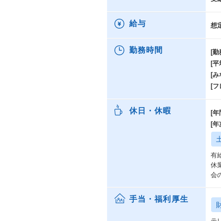
給与
想
勤務時間
[勤
[
[み
[
休日・休暇
[年
[
有
休
会
手当・福利厚生
テ