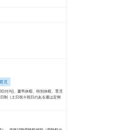
育児
0日付与)、慶弔休暇、特別休暇、育児
休二日制（土日祝※祝日のある週は定例
種類）、資格試験受験料補助（受験料の