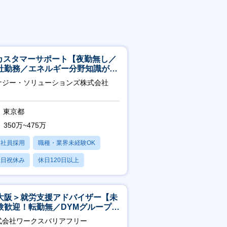
Tカスタマーサポート【夜勤無し／
社勤務／エネルギー分野知識が身
つきます】
ナジー・ソリューションズ株式会社
東京都
350万~475万
正社員採用
職種・業界未経験OK
土日祝休み
休日120日以上
産休・育休あり
大阪＞就労支援アドバイザー【未
験歓迎！転勤無／DYMグループ／
スピタリティ高い方歓迎／土日
式会社ワークスバリアフリー
】