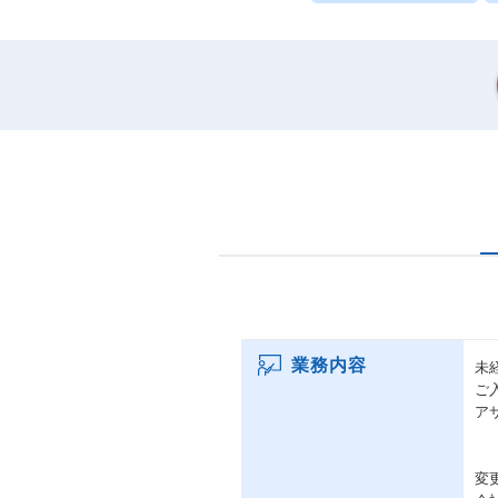
業務内容
未
ご
ア
変