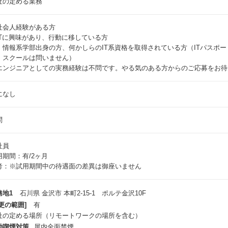
社の定める業務
社会人経験がある方
ITに興味があり、行動に移している方
：情報系学部出身の方、何かしらのIT系資格を取得されている方（ITパスポ
、スクールは問いません）
エンジニアとしての実務経験は不問です。やる気のある方からのご応募をお待
になし
問
社員
用期間：有/2ヶ月
考：※試用期間中の待遇面の差異は御座いません
務地1
石川県 金沢市 本町2-15-1 ポルテ金沢10F
更の範囲]
有
社の定める場所（リモートワークの場所を含む）
動喫煙対策
屋内全面禁煙