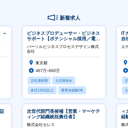
新着求人
 ～
ビジネスプロデューサー・ビジネス
I
サポート【ポテンシャル採用／電
自
力・ガス等の民間向けプロジェクト
に
社
パーソルビジネスプロセスデザイン株式
エ
推進】
会社
東京都
457万~650万
正社員採用
土日祝休み
休日120日以上
業界未経験OK
産休・育休あり
東証
次世代部門長候補【営業・マーケテ
＜
ィング組織統括責任者】
経
ホ
株式会社セレス
株
祝