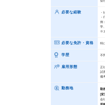
会
必要な経験
・
・
例
学
※
必要な免許・資格
特
学歴
不
雇用形態
正
試
備
勤務地
勤
[変
会
受