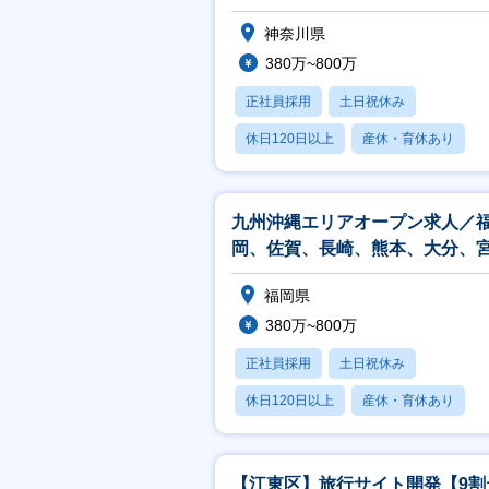
NW・クラウド・5G等】
神奈川県
380万~800万
正社員採用
土日祝休み
休日120日以上
産休・育休あり
月残業20時間以内
九州沖縄エリアオープン求人／
岡、佐賀、長崎、熊本、大分、
崎、鹿児島、沖縄
福岡県
380万~800万
正社員採用
土日祝休み
休日120日以上
産休・育休あり
月残業20時間以内
【江東区】旅行サイト開発【9割