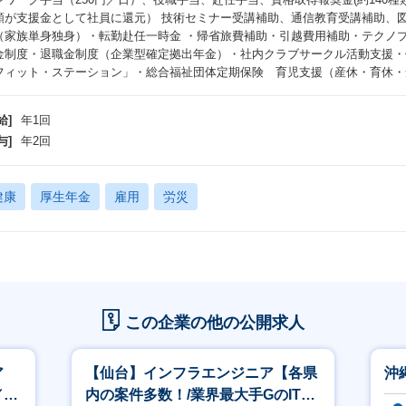
額が支援金として社員に還元） 技術セミナー受講補助、通信教育受講補助、図書
（家族単身独身）・転勤赴任一時金 ・帰省旅費補助・引越費用補助・テクノ
金制度・退職金制度（企業型確定拠出年金）・社内クラブサークル活動支援・
フィット・ステーション」・総合福祉団体定期保険 育児支援（産休・育休・
給]
年1回
与]
年2回
健康
厚生年金
雇用
労災
この企業の他の公開求人
ア
【仙台】インフラエンジニア【各県
沖
／
内の案件多数！/業界最大手GのIT特