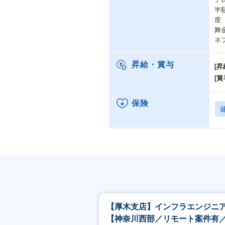
半
度
舞
ネ
昇給・賞与
[昇
[賞
保険
【厚木支店】インフラエンジニ
【神奈川西部／リモート案件有