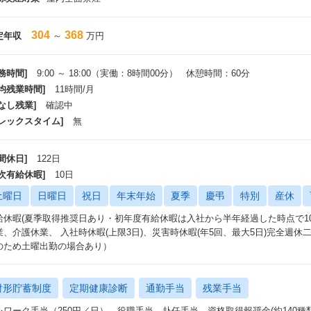
304
368
定年収
～
万円
務時間]
9:00 ～ 18:00（実働：8時間00分） 休憩時間：60分
平均残業時間]
11時間/月
なし残業]
確認中
フレックスタイム]
無
間休日]
122日
年次有給休暇]
10日
土曜日
日曜日
祝日
年末年始
夏季
慶弔
特別
産休
給休暇(夏季取得推奨日あり・初年度有給休暇は入社から半年経過した時点で1
業、介護休業、 入社時休暇(上限3日)、災害時休暇(年5回、最大5日)完全週
のため土曜出勤の場合あり）
財形貯蓄制度
定期健康診断
通勤手当
残業手当
レワーク手当（250円／日）、役職手当、赴任手当、資格取得報奨金(約140