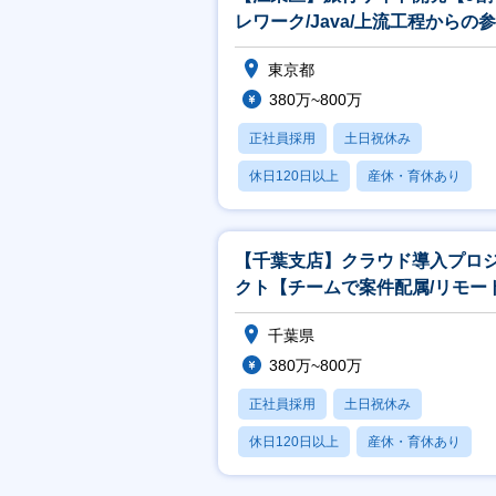
レワーク/Java/上流工程からの参
画】
東京都
380万~800万
正社員採用
土日祝休み
休日120日以上
産休・育休あり
月残業20時間以内
【千葉支店】クラウド導入プロ
クト【チームで案件配属/リモー
可/設計・構築の経験が詰めます
千葉県
380万~800万
正社員採用
土日祝休み
休日120日以上
産休・育休あり
月残業20時間以内