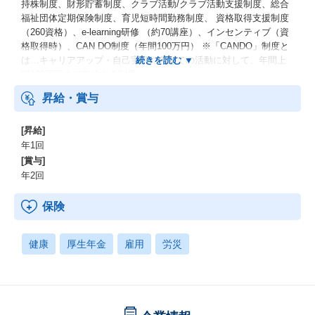
持株制度、財形貯蓄制度、クラブ活動/クラブ活動支援制度、総合
福祉団体定期保険制度、育児短時間勤務制度、 資格取得支援制度
（260資格）、e-learning研修 （約70講座）、インセンティブ（資
格取得時）、CAN DO制度（年間100万円） ※「CANDO」制度と
は…キャリアアップ・自己実現に向けての活動に対して、年間上
限100万円まで支給する制度
昇給・賞与
[昇給]
年1回
[賞与]
年2回
保険
健康
厚生年金
雇用
労災