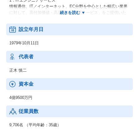
1．ITエンジニアサービス
情報通信、IT／インターネット、EC分野を中心とした幅広い業界
に対して、高付加価値・高品質な「技術サービス」をご提供いた
します。
設立年月日
2．機電エンジニアサービス
開発フェーズである設計・解析・生産技術において、外部活用ニ
1979年10月11日
ーズに幅広くお応えします。
上流工程から下流工程までご提案いたします。
代表者
3．新技術領域 (RPA・セキュリティ等)
RPA、IoT、セキュリティ、MBD、ドローン等の新技術領域へのニ
正木 慎二
ーズにも対応可能です。
資本金
【男女比】
：男性74.3% 女性 25.7%
4億9500万円
【年齢構成】
従業員数
：20代：33％、30代：41％、40代以上：26％
【勤続年数】
9,706名 （平均年齢：35歳）
：0～4年以上：45％、5～9年以上：41％、10年以上：14％