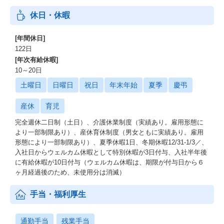
休日・休暇
[年間休日]
122日
[年次有給休暇]
10～20日
土曜日
日曜日
祝日
年末年始
夏季
慶弔
産休
育児
完全週休二日制（土日）、介護休業制度（実績あり。雇用形態に
より一部制限あり）、産休育休制度（男女ともに実績あり。雇用
形態により一部制限あり）、夏季休暇1日、冬期休暇12/31-1/3／、
入社日からウェルカム休暇として特別休暇が3日付与、入社半年後
に有給休暇が10日付与（ウェルカム休暇は、期限が付与日から６
ヶ月経過後のため、未使用分は消滅）
手当・福利厚生
通勤手当
残業手当