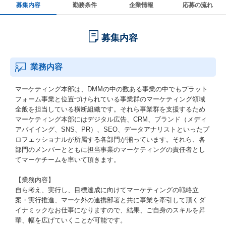
募集内容
勤務条件
企業情報
応募の流れ
募集内容
業務内容
マーケティング本部は、DMMの中の数ある事業の中でもプラット
フォーム事業と位置づけられている事業群のマーケティング領域
全般を担当している横断組織です。それら事業群を支援するため
マーケティング本部にはデジタル広告、CRM、ブランド（メディ
アバイイング、SNS、PR）、SEO、データアナリストといったプ
ロフェッショナルが所属する各部門が揃っています。それら、各
部門のメンバーとともに担当事業のマーケティングの責任者とし
てマーケチームを率いて頂きます。
【業務内容】
自ら考え、実行し、目標達成に向けてマーケティングの戦略立
案・実行推進、マーケ外の連携部署と共に事業を牽引して頂くダ
イナミックなお仕事になりますので、結果、ご自身のスキルを昇
華、幅を広げていくことが可能です。