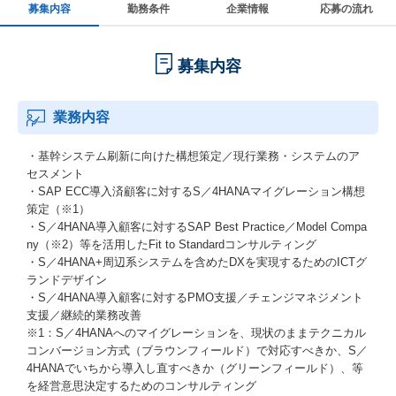
募集内容
勤務条件
企業情報
応募の流れ
募集内容
業務内容
・基幹システム刷新に向けた構想策定／現行業務・システムのア
セスメント
・SAP ECC導入済顧客に対するS／4HANAマイグレーション構想
策定（※1）
・S／4HANA導入顧客に対するSAP Best Practice／Model Compa
ny（※2）等を活用したFit to Standardコンサルティング
・S／4HANA+周辺系システムを含めたDXを実現するためのICTグ
ランドデザイン
・S／4HANA導入顧客に対するPMO支援／チェンジマネジメント
支援／継続的業務改善
※1：S／4HANAへのマイグレーションを、現状のままテクニカル
コンバージョン方式（ブラウンフィールド）で対応すべきか、S／
4HANAでいちから導入し直すべきか（グリーンフィールド）、等
を経営意思決定するためのコンサルティング