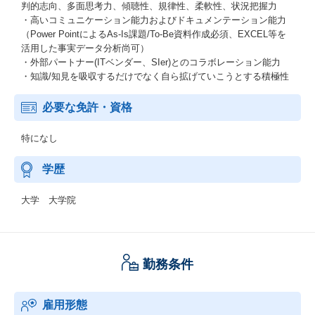
判的志向、多面思考力、傾聴性、規律性、柔軟性、状況把握力
・高いコミュニケーション能力およびドキュメンテーション能力
（Power PointによるAs-Is課題/To-Be資料作成必須、EXCEL等を
活用した事実データ分析尚可）
・外部パートナー(ITベンダー、SIer)とのコラボレーション能力
・知識/知見を吸収するだけでなく自ら拡げていこうとする積極性
必要な免許・資格
特になし
学歴
大学 大学院
勤務条件
雇用形態