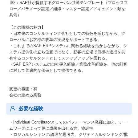
※2：SAP社が提供するグローバル共通テンプレート（プロセスフ
ロー／パラメータ設定／組織・マスター設定／ドキュメント類を
具備）
【この職種の魅力】
・日本発のコンサルティング会社としての特色を感じながら、グ
ローバルにお客様の改革の実現をサポートできる。
・これまでのSAP ERPシステムに関わる経験を活かしながら、シ
ステム提供側の立ち位置ではなく、顧客の立場で目標の達成を共
有するコンサルタントとしてステップアップを図れる。
・SAP ERPシステムの自社導入経験／業務改革経験を、他の顧客
に対して普遍的な価値として提供できる。
変更の範囲：有
会社の定める業務
必要な経験
・Individual Contributorとしてのパフォーマンス発揮に加え、チー
ムワークによって更に成果を出せる方、協調性
・ロジカルシンキング/論理的思考力、クリティカルシンキング/批