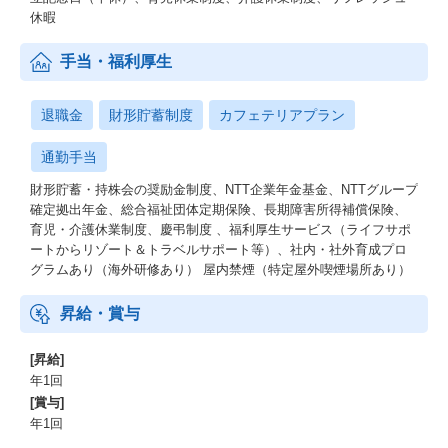
休暇
手当・福利厚生
退職金
財形貯蓄制度
カフェテリアプラン
通勤手当
財形貯蓄・持株会の奨励金制度、NTT企業年金基金、NTTグループ
確定拠出年金、総合福祉団体定期保険、長期障害所得補償保険、
育児・介護休業制度、慶弔制度 、福利厚生サービス（ライフサポ
ートからリゾート＆トラベルサポート等）、社内・社外育成プロ
グラムあり（海外研修あり） 屋内禁煙（特定屋外喫煙場所あり）
昇給・賞与
[昇給]
年1回
[賞与]
年1回