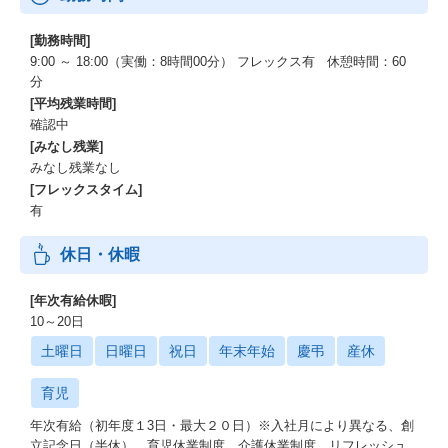
[勤務時間]
9:00 ～ 18:00（実働：8時間00分） フレックス有 休憩時間：60
分
[平均残業時間]
確認中
[みなし残業]
みなし残業なし
[フレックスタイム]
有
休日・休暇
[年次有給休暇]
10～20日
土曜日
日曜日
祝日
年末年始
慶弔
産休
育児
年次有給（初年度１3日・最大２０日）※入社月により異なる、創
立記念日（半休）、育児休業制度、介護休業制度、リフレッシュ