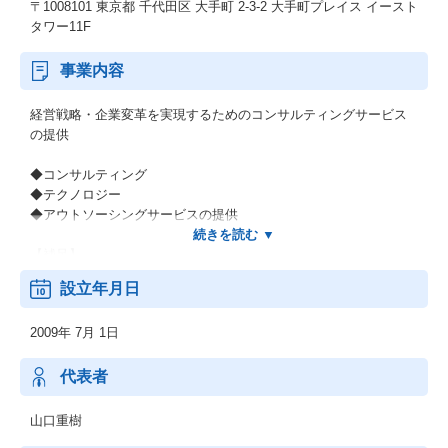
〒1008101 東京都 千代田区 大手町 2-3-2 大手町プレイス イースト
タワー11F
事業内容
経営戦略・企業変革を実現するためのコンサルティングサービス
の提供
◆コンサルティング
◆テクノロジー
◆アウトソーシングサービスの提供
【補足】
＊長期にわたってこの国のインフラと数々の日本企業を支えてき
設立年月日
た当社グループの歴史。そして世界有数のグローバルファームで
の経験と知見があります。
2009年 7月 1日
＊コンサルタントの90％がキャリア人材、事業会社出身者が51％
ということも大きな特徴です。
＊事実、既存顧客における取引の継続率は85％以上。他社様への
代表者
ご推奨意向があるとお答えくださるお客様は80％と評価をいただ
いています。
山口重樹