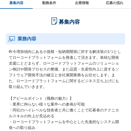
募集内容
勤務条件
企業情報
応募の流れ
募集内容
業務内容
昨今増加傾向にある小規模・短納期開発に対する解決策の1つとし
てローコードプラットフォームを推進して頂きます。単純な開発
支援にとどまらず、ローコードプラットフォームのソリューショ
ン検討や開発プロセスの整備、また品質・生産性向上に資するソ
フトウェア開発手法の確立と全社展開業務をお任せします。ま
た、ローコードプラットフォームに関するビジネス立ち上げにも
取り組んでいきます。
【アピールポイント（職務の魅力）】
・業界に拘らない様々な案件への参画が可能
・同社のハイレベルな技術者と共に働くことで応募者のテクニカ
ルスキルの向上が見込める
・ローコードプラットフォームを中心とした先進的なシステム開
発への取り組み