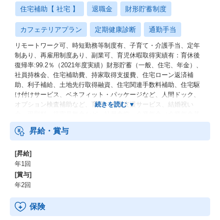
住宅補助【 社宅 】
退職金
財形貯蓄制度
カフェテリアプラン
定期健康診断
通勤手当
リモートワーク可、時短勤務等制度有、子育て・介護手当、定年
制あり、再雇用制度あり、副業可、育児休暇取得実績有：育休後
復帰率:99.2％（2021年度実績）財形貯蓄（一般、住宅、年金）、
社員持株会、住宅補助費、持家取得支援費、住宅ローン返済補
助、利子補給、土地先行取得融資、住宅関連手数料補助、住宅駆
け付けサービス、ベネフィット・パッケージなど、人間ドック、
オプション検査補助など、育児・介護支援サービス、結婚祝い
金、弔慰料、災害見舞金など、社員食堂、企業年金（企業年金基
金、確定拠出年金）、電気通信共済会(個人年金、遺児育英基金)
昇給・賞与
[昇給]
年1回
[賞与]
年2回
保険