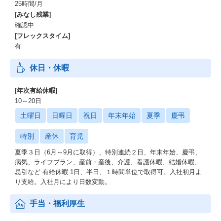
25時間/月
[みなし残業]
確認中
[フレックスタイム]
有
休日・休暇
[年次有給休暇]
10～20日
土曜日
日曜日
祝日
年末年始
夏季
慶弔
特別
産休
育児
夏季３日（6月～9月に取得）、特別連続２日、年末年始、慶弔、
病気、ライフプラン、産前・産後、介護、看護休暇、結婚休暇、
忌引など 有給休暇:1日、半日、１時間単位で取得可。入社初月よ
り支給。入社月により日数変動。
手当・福利厚生