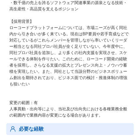
・数千億の売上を誇るソフトウェア関連事業の源泉となる技術・
高生産性・高品質を支えるポジション
【採用背景】
ローコードプラットフォームについては、市場ニーズが高く同社
内から引き合いが多く来ている。現在はBP要員や若手育成などで
対応しているがこれらメンバーを管理しながら率いていくリーダ
ー相当となる同社プロパ社員が全く足りていない。今年度中に、
同社プロパ社員を追加し、より多くの社内支援を実現させ、スケ
ールできる体制を作りたい。このために、ローコード開発の経験
者を採用し、さらなる支援の拡大とプレゼンス向上・ノウハウ蓄
積を実現したい。また、同社として当該分野のビジネスボリュー
ム創出を期待されており、ビジネス面での検討・推進体制の増強
も狙いたい
変更の範囲：有
人事異動・出向等により、当社及び出向先における各種業務全般
の範囲内で業務内容が変更になる場合があります。
必要な経験