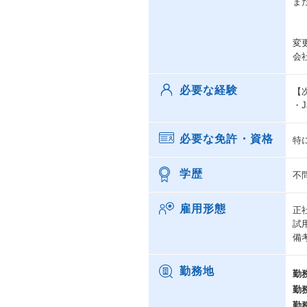
ま
変
会
必要な経験
【
・
必要な免許・資格
特
学歴
不
雇用形態
正
試
備
勤務地
勤
勤
勤