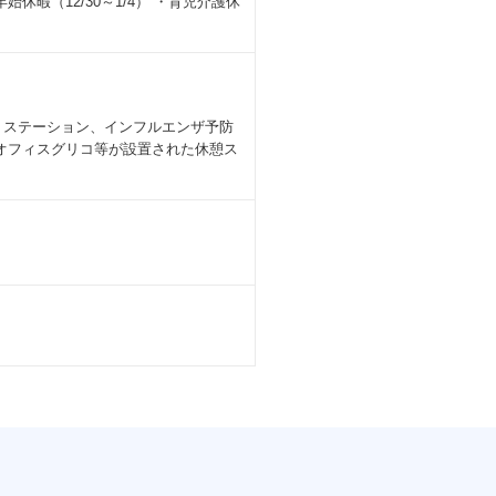
暇（12/30～1/4） ・育児介護休
トステーション、インフルエンザ予防
オフィスグリコ等が設置された休憩ス