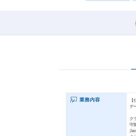
業務内容
【
デ
ク
守
J