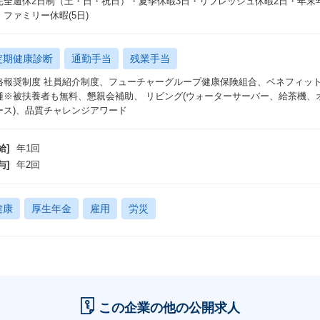
完全週休2日制（土・日・祝日）・夏季休暇3日・リフレッシュ休暇2日・年末年始休
・ファミリー休暇(5日)
定期健康診断
通勤手当
残業手当
格報奨制度 社員紹介制度、フューチャーグループ健康保険組合、ベネフィッ
種※被扶養者も無料、懇親会補助、 リビング(ウォーターサーバー、給茶機、
ース)、品質チャレンジアワード
給]
年1回
与]
年2回
健康
厚生年金
雇用
労災
この企業の他の公開求人