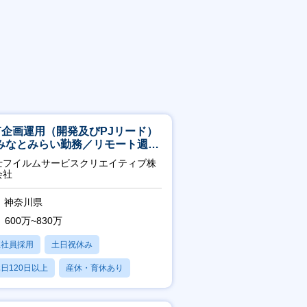
CT企画運用（開発及びPJリード）
みなとみらい勤務／リモート週
OK／業務改善～
士フイルムサービスクリエイティブ株
会社
神奈川県
600万~830万
正社員採用
土日祝休み
日120日以上
産休・育休あり
残業20時間以内