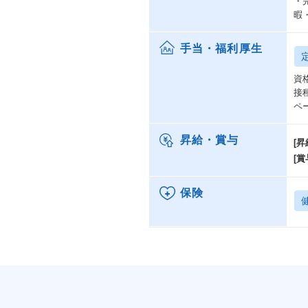
・
暇
手当・福利厚生
資
接
ペ
昇給・賞与
[昇
[賞
保険