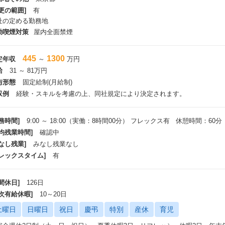
更の範囲]
有
社の定める勤務地
動喫煙対策
屋内全面禁煙
445
1300
定年収
～
万円
給
31 ～ 81万円
与形態
固定給制(月給制)
収例
経験・スキルを考慮の上、同社規定により決定されます。
務時間]
9:00 ～ 18:00（実働：8時間00分） フレックス有 休憩時間：60分
平均残業時間]
確認中
なし残業]
みなし残業なし
フレックスタイム]
有
間休日]
126日
年次有給休暇]
10～20日
土曜日
日曜日
祝日
慶弔
特別
産休
育児