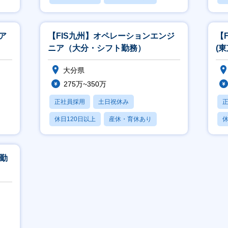
賞与あり
ア
【FIS九州】オペレーションエンジ
【
ニア（大分・シフト勤務）
(
大分県
275万~350万
正社員採用
土日祝休み
休日120日以上
産休・育休あり
休
賞与あり
社勤