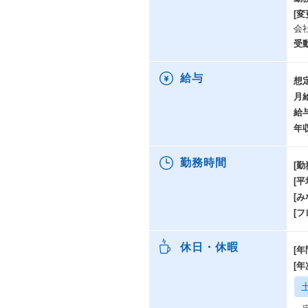
[変
会
受
給与
想
月
給
年
勤務時間
[勤
[
[み
[
休日・休暇
[年
[