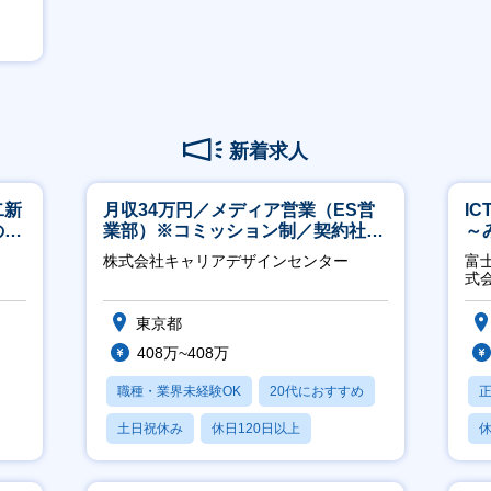
新着求人
二新
月収34万円／メディア営業（ES営
I
のマ
業部）※コミッション制／契約社員
～
修充
※4年目以降無期化
2
株式会社キャリアデザインセンター
富
式
東京都
408万~408万
職種・業界未経験OK
20代におすすめ
土日祝休み
休日120日以上
休
産休・育休あり
月