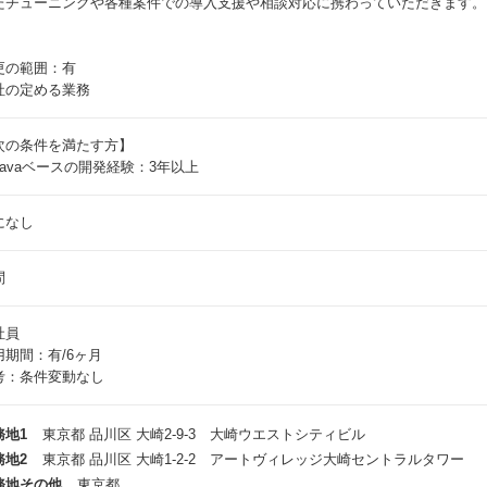
たチューニングや各種案件での導入支援や相談対応に携わっていただきます。
更の範囲：有
社の定める業務
次の条件を満たす方】
Javaベースの開発経験：3年以上
になし
問
社員
用期間：有/6ヶ月
考：条件変動なし
務地1
東京都 品川区 大崎2-9-3 大崎ウエストシティビル
務地2
東京都 品川区 大崎1-2-2 アートヴィレッジ大崎セントラルタワー
務地その他
東京都