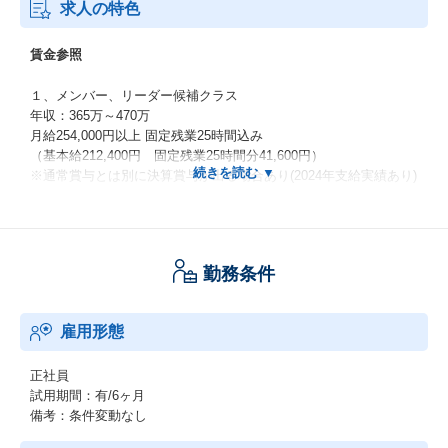
求人の特色
賃金参照
１、メンバー、リーダー候補クラス
年収：365万～470万
月給254,000円以上 固定残業25時間込み
（基本給212,400円 固定残業25時間分41,600円）
※通常賞与とは別に決算賞与が出る場合あり(2024年支給実績あり)
２、リーダークラス
年収：515万～700万
月給331,000円以上 固定残業25時間込み
勤務条件
（基本給276,900円 固定残業25時間分54,100円）
※通常賞与とは別に決算賞与が出る場合あり(2024年支給実績あり)
雇用形態
3、マネージャークラス
年収：720万～900万
月給450,000円以上（基本給450,000円）
正社員
※通常賞与とは別に決算賞与が出る場合あり(2024年支給実績あり)
試用期間：有/6ヶ月
備考：条件変動なし
・給与形態：月給制