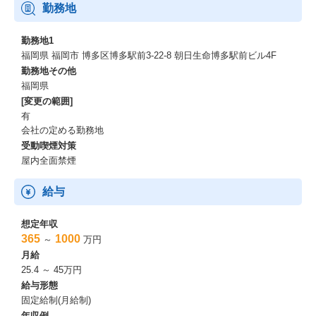
※時間外労働25時間を超えた分は、翌月に支払。
勤務地
※管理監督者となった場合残業代は発生しません。
勤務地1
福岡県 福岡市 博多区博多駅前3-22-8 朝日生命博多駅前ビル4F
勤務地その他
福岡県
[変更の範囲]
有
会社の定める勤務地
受動喫煙対策
屋内全面禁煙
給与
想定年収
365
1000
～
万円
月給
25.4 ～ 45万円
給与形態
固定給制(月給制)
年収例