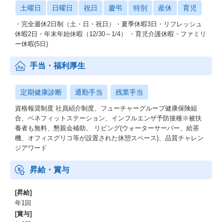
土曜日
日曜日
祝日
慶弔
特別
産休
育児
・完全週休2日制（土・日・祝日）・夏季休暇3日・リフレッシュ
休暇2日・年末年始休暇（12/30～1/4） ・育児介護休暇・ファミリ
ー休暇(5日)
手当・福利厚生
定期健康診断
通勤手当
残業手当
資格報奨制度 社員紹介制度、フューチャーグループ健康保険組
合、ベネフィットステーション、インフルエンザ予防接種※被扶
養者も無料、懇親会補助、 リビング(ウォーターサーバー、給茶
機、オフィスグリコ等が設置された休憩スペース)、品質チャレン
ジアワード
昇給・賞与
[昇給]
年1回
[賞与]