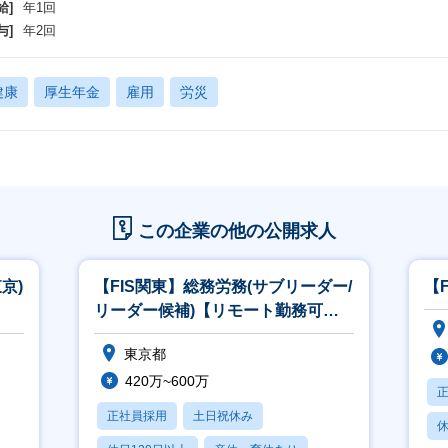
給]
年1回
与]
年2回
健康
厚生年金
雇用
労災
この企業の他の公開求人
京)
【FIS関東】総務労務(サブリーダー/
【
リーダー候補)【リモート勤務可
能】
東京都
420万~600万
正社員採用
土日祝休み
休