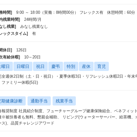
務時間]
9:00 ～ 18:00（実働：8時間00分） フレックス有 休憩時間：60分
平均残業時間]
24時間/月
なし残業]
みなし残業なし
フレックスタイム]
有
間休日]
126日
年次有給休暇]
10～20日
土曜日
日曜日
祝日
慶弔
特別
産休
育児
完全週休2日制（土・日・祝日）・夏季休暇3日・リフレッシュ休暇2日・年末年始休
・ファミリー休暇(5日)
定期健康診断
通勤手当
残業手当
格報奨制度 社員紹介制度、フューチャーグループ健康保険組合、ベネフィッ
種※被扶養者も無料、懇親会補助、 リビング(ウォーターサーバー、給茶機、
ース)、品質チャレンジアワード