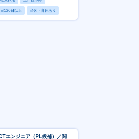
正社員採用
土日祝休み
日120日以上
産休・育休あり
賞与あり
ICTエンジニア（PL候補）／関