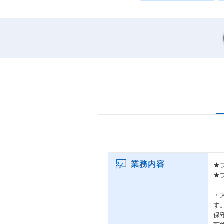
業務内容
★
★
・
す
保