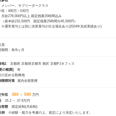
金参照
、メンバー、サブリーダークラス
収：400万～530万
給278,000円以上 固定残業25時間込み
基本給232,500円 固定残業25時間分45,500円）
通常賞与とは別に決算賞与が出る場合あり(2024年支給実績あり)
社員
用期間：有/6ヶ月
務地1
京都府 京都府京都市 南区 京都PJオフィス
更の範囲]
有
社の定める勤務地
動喫煙対策
屋内全面禁煙
360
590
定年収
～
万円
給
25.2 ～ 37.8万円
与形態
固定給制(月給制)
収例
※経験・能力を考慮の上、規定により決定いたします。