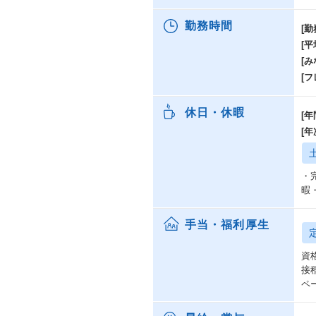
勤務時間
[勤
[
[み
[
休日・休暇
[年
[
・
暇
手当・福利厚生
資
接
ペ