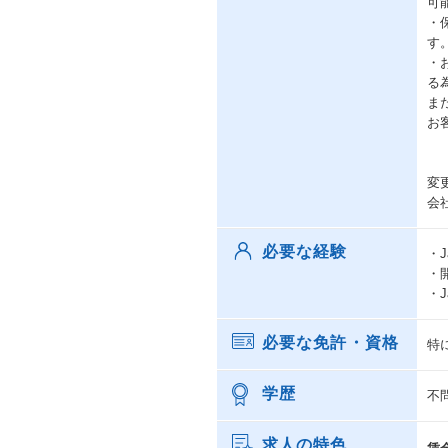
可
・
す
・
る
ま
お
変
会
必要な経験
・
・
・
必要な免許・資格
特
学歴
不
求人の特色