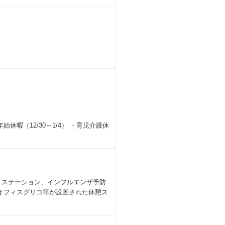
暇（12/30～1/4） ・育児介護休
トステーション、インフルエンザ予防
オフィスグリコ等が設置された休憩ス