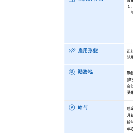
賃
１
年
月
（
※
雇用形態
正
試
勤務地
勤
[変
会
受
給与
想
月
給
年