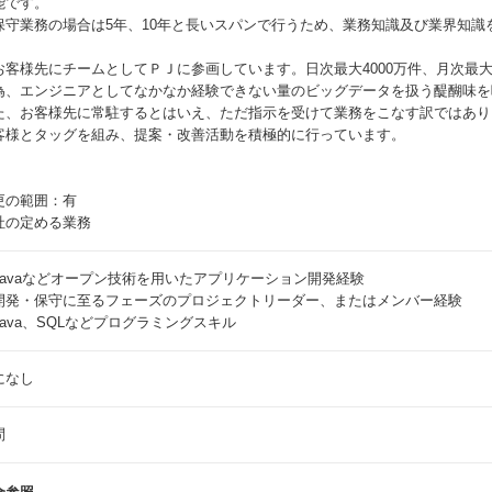
能です。
保守業務の場合は5年、10年と長いスパンで行うため、業務知識及び業界知識
。
お客様先にチームとしてＰＪに参画しています。日次最大4000万件、月次最
為、エンジニアとしてなかなか経験できない量のビッグデータを扱う醍醐味を
た、お客様先に常駐するとはいえ、ただ指示を受けて業務をこなす訳ではあり
客様とタッグを組み、提案・改善活動を積極的に行っています。
更の範囲：有
社の定める業務
Javaなどオープン技術を用いたアプリケーション開発経験
開発・保守に至るフェーズのプロジェクトリーダー、またはメンバー経験
Java、SQLなどプログラミングスキル
になし
問