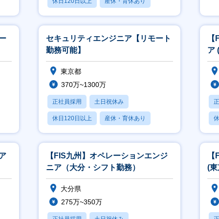
休日120日以上
産休・育休あり
賞与あり
ー
セキュリティエンジニア【リモート
【
勤務可能】
ア 
東京都
370万~1300万
正社員採用
土日祝休み
休日120日以上
産休・育休あり
休
賞与あり
ア
【FIS九州】オペレーションエンジ
【
ニア（大分・シフト勤務）
(
大分県
275万~350万