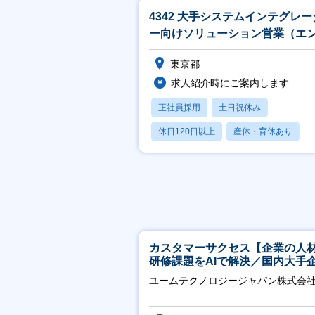
4342 大手システムインテグレー
ー向けソリューション営業（エ
ユーザ：官公庁他）_TS
東京都
求人紹介時にご案内します
正社員採用
土日祝休み
休日120日以上
産休・育休あり
賞与あり
カスタマーサクセス【企業の人
研修課題をAIで解決／国内大手
約3万社導入／フレックス可】
ユームテクノロジージャパン株式会