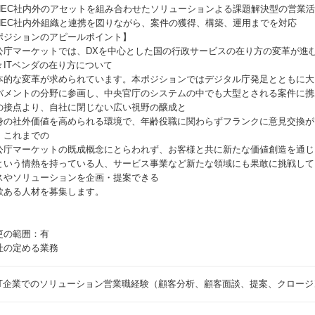
NEC社内外のアセットを組み合わせたソリューションよる課題解決型の営業
NEC社内外組織と連携を図りながら、案件の獲得、構築、運用までを対応
ポジションのアピールポイント】
公庁マーケットでは、DXを中心とした国の行政サービスの在り方の変革が進
々ITベンダの在り方について
本的な変革が求められています。本ポジションではデジタル庁発足とともに大
バメントの分野に参画し、中央官庁のシステムの中でも大型とされる案件に携
の接点より、自社に閉じない広い視野の醸成と
身の社外価値を高められる環境で、年齢役職に関わらずフランクに意見交換が
。これまでの
公庁マーケットの既成概念にとらわれず、お客様と共に新たな価値創造を通じ
という情熱を持っている人、サービス事業など新たな領域にも果敢に挑戦して
スやソリューションを企画・提案できる
欲ある人材を募集します。
更の範囲：有
社の定める業務
IT企業でのソリューション営業職経験（顧客分析、顧客面談、提案、クロージ