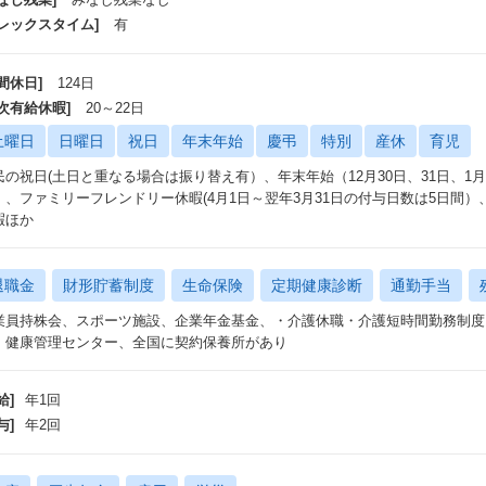
フレックスタイム]
有
間休日]
124日
年次有給休暇]
20～22日
土曜日
日曜日
祝日
年末年始
慶弔
特別
産休
育児
民の祝日(土日と重なる場合は振り替え有）、年末年始（12月30日、31日、1
）、ファミリーフレンドリー休暇(4月1日～翌年3月31日の付与日数は5日間
暇ほか
退職金
財形貯蓄制度
生命保険
定期健康診断
通勤手当
業員持株会、スポーツ施設、企業年金基金、・介護休職・介護短時間勤務制度
・健康管理センター、全国に契約保養所があり
給]
年1回
与]
年2回