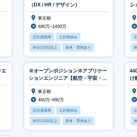
（DX / HR / デザイン）
シ
東京都
680万~1400万
正社員採用
土日祝休み
休日120日以上
産休・育休あり
休
月残業20時間以内
月
ラエ
※オープンポジション※アプリケー
4
ションエンジニア【航空・宇宙・防
け
衛】
発
東京都
450万~990万
正社員採用
土日祝休み
休日120日以上
産休・育休あり
休
月残業20時間以内
月