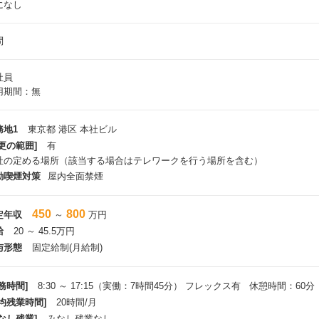
になし
問
社員
用期間：無
務地1
東京都 港区 本社ビル
更の範囲]
有
社の定める場所（該当する場合はテレワークを行う場所を含む）
動喫煙対策
屋内全面禁煙
450
800
定年収
～
万円
給
20 ～ 45.5万円
与形態
固定給制(月給制)
務時間]
8:30 ～ 17:15（実働：7時間45分） フレックス有 休憩時間：60分
平均残業時間]
20時間/月
なし残業]
みなし残業なし