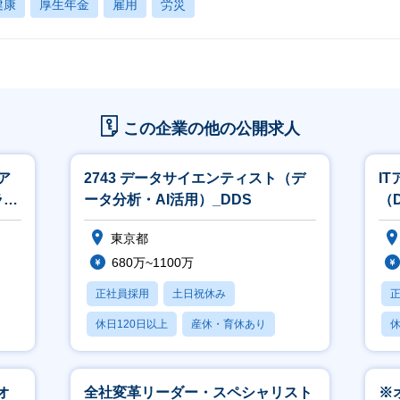
健康
厚生年金
雇用
労災
この企業の他の公開求人
ア
2743 データサイエンティスト（デ
I
ライ
ータ分析・AI活用）_DDS
（D
東京都
680万~1100万
正社員採用
土日祝休み
休日120日以上
産休・育休あり
休
月残業20時間以内
月
オ
全社変革リーダー・スペシャリスト
※