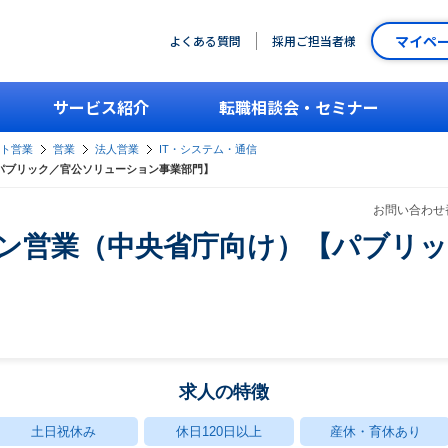
マイペ
よくある質問
採用ご担当者様
サービス紹介
転職相談会・セミナー
ント営業
営業
法人営業
IT・システム・通信
【パブリック／官公ソリューション事業部門】
お問い合わせ番
ション営業（中央省庁向け）【パブリ
求人の特徴
土日祝休み
休日120日以上
産休・育休あり