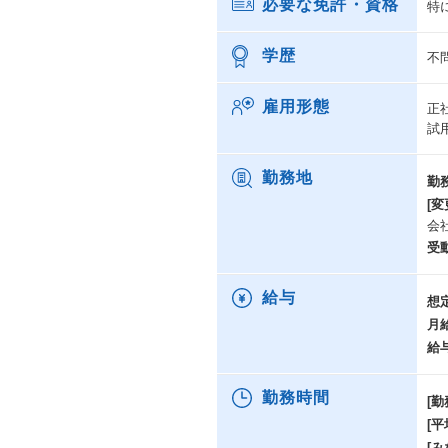
必要な免許・資格
特
学歴
不
雇用形態
正
試
勤務地
勤
[変
会
受
給与
想
月
給
勤務時間
[勤
[
[み