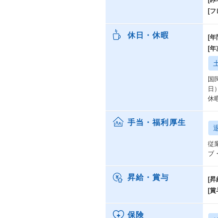
[
休日・休暇
[年
[
国
日
休
手当・福利厚生
従
ブ
昇給・賞与
[昇
[賞
保険