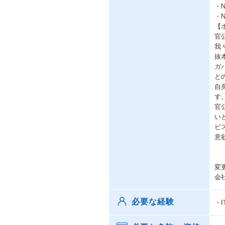
・
・
【
官
我
抜
ガ
と
自
す
官
い
ビ
意
変
会
必要な経験
・