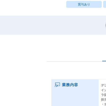
賞与あり
業務内容
デ
イ
ラ
担
・