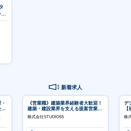
タ
ンド
新着求人
材・
《営業職》建築業界経験者大歓迎！
デ
企業
建築・建設業界を支える提案営業職
【
│年休125日◎フレックス
社
株式会社STUDIO55
株