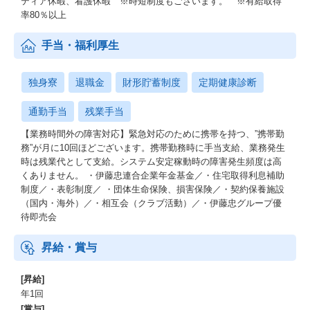
ティア休暇、看護休暇 ※時短制度もございます。 ※有給取得
率80％以上
手当・福利厚生
独身寮
退職金
財形貯蓄制度
定期健康診断
通勤手当
残業手当
【業務時間外の障害対応】緊急対応のために携帯を持つ、”携帯勤
務”が月に10回ほどございます。携帯勤務時に手当支給、業務発生
時は残業代として支給。システム安定稼動時の障害発生頻度は高
くありません。 ・伊藤忠連合企業年金基金／・住宅取得利息補助
制度／・表彰制度／ ・団体生命保険、損害保険／・契約保養施設
（国内・海外）／・相互会（クラブ活動）／・伊藤忠グループ優
待即売会
昇給・賞与
[昇給]
年1回
[賞与]