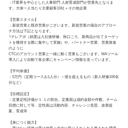
：IT業界を中心とした人事部門 人材育成部門が営業先となりま
す。大体一人当たり主要顧客10社＋その他企業
【営業スタイル】
：新規営業と既存営業がございます。新規営業の場合のアプロー
チ方法は下記となります。
└テレアポ（頻度は入社後研修、秋口ごろ、新商品が出てターゲッ
トを獲得する際に集中して実施）や、パートナー営業、営業推進
のように
CTCのアカウント営業と一緒に動く営業もございます。MAツール
導入により自動で各企業にキャンペーン情報を送っています。
【平均単価】
：5万円（定期コースお1人分）～億を超えるもの（新人研修100名
分など）
【目標設定】
：定量定性評価が１:１の割合。定量面は成約金額や件数、チーム
目標に対して等、定性面は活動内容、チャレンジ意思、改善提
案、育成等
【身につく能力】