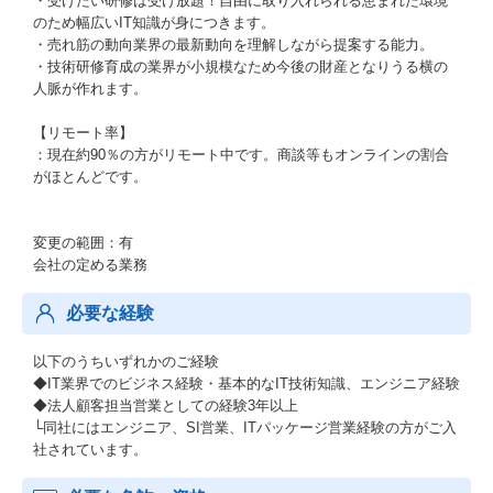
・受けたい研修は受け放題！自由に取り入れられる恵まれた環境
のため幅広いIT知識が身につきます。
・売れ筋の動向業界の最新動向を理解しながら提案する能力。
・技術研修育成の業界が小規模なため今後の財産となりうる横の
人脈が作れます。
【リモート率】
：現在約90％の方がリモート中です。商談等もオンラインの割合
がほとんどです。
変更の範囲：有
会社の定める業務
必要な経験
以下のうちいずれかのご経験
◆IT業界でのビジネス経験・基本的なIT技術知識、エンジニア経験
◆法人顧客担当営業としての経験3年以上
└同社にはエンジニア、SI営業、ITパッケージ営業経験の方がご入
社されています。