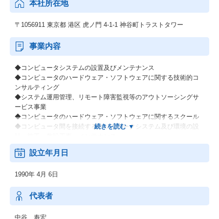
本社所在地
〒1056911 東京都 港区 虎ノ門 4-1-1 神谷町トラストタワー
事業内容
◆コンピュータシステムの設置及びメンテナンス
◆コンピュータのハードウェア・ソフトウェアに関する技術的コ
ンサルティング
◆システム運用管理、リモート障害監視等のアウトソーシングサ
ービス事業
◆コンピュータのハードウェア・ソフトウェアに関するスクール
◆コンピュータ間を接続するネットワークシステム及び環境の設
計・施工・敷設工事・メンテナンス
設立年月日
CTCテクノロジー（CTCT）は、伊藤忠テクノソリューションズ(C
TC)グループのユーザサポートサービス事業を担う中核企業です。
1990年 4月 6日
トータルサービスインテグレータとして同社が展開するのはハー
ドウェア、ソフトウェア、ネットワーク、インターネット、セキ
ュリティのすべての領域のサポートおよび技術教育のサポートで
代表者
す。
中谷 寿宏