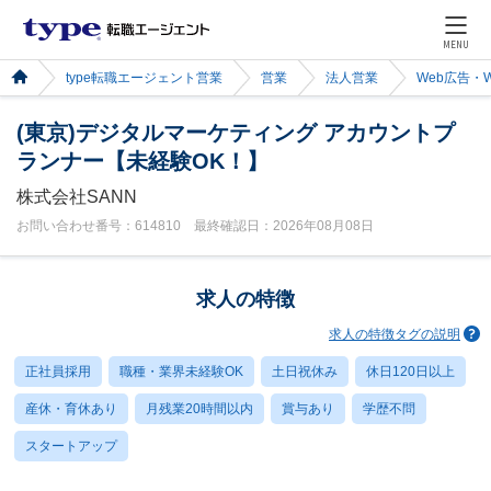
MENU
type転職エージェント営業
営業
法人営業
Web広告・
(東京)デジタルマーケティング アカウントプ
ランナー【未経験OK！】
株式会社SANN
お問い合わせ番号：614810 最終確認日：2026年08月08日
求人の特徴
求人の特徴タグの説明
正社員採用
職種・業界未経験OK
土日祝休み
休日120日以上
産休・育休あり
月残業20時間以内
賞与あり
学歴不問
スタートアップ