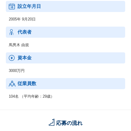
・福祉DX事業
設立年月日
・サテライトオフィス型の障がい者雇用＆定着支援事業
・福祉施設の運営事業
2005年 9月20日
代表者
馬男木 由規
資本金
3000万円
従業員数
104名 （平均年齢：29歳）
応募の流れ