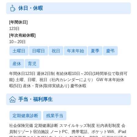
休日・休暇
[年間休日]
123日
[年次有給休暇]
10～20日
土曜日
日曜日
祝日
年末年始
夏季
慶弔
産休
育児
年間休日123日 週休2日制 有給休暇10日～20日(1時間単位で取得可
能) 土曜、日曜、祝日（社内カレンダーにより） GW 年末年始休
暇(5日) 産休・育休(取得実績あり) 慶弔休暇
手当・福利厚生
定期健康診断
残業手当
社会保険完備 定期健康診断 スマイルキッズ制度 社内表彰制度 会
員制リゾート宿泊施設 ノートPC、携帯電話、ポケットWifi、iPad