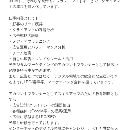
ook等）、それらを複合的にプランニングすることで、クライアン
トの成果を最大化しています。
仕事内容としても
・顧客のリード獲得
・クライアントの課題分析
・広告戦略の設計
・メディアプランニング
・広告運用とパフォーマンス分析
・チーム連携
・新しい広告トレンドやツールの活用
等デジタルマーケティングのアカウントプランナーとして幅広い
経験を得る事ができます。
また、広告だけではなく、デジタル領域での総合的な支援ができ
るようにLPO/獲得等、マーケティング全体を担っていきます。
アカウントプランナーとしてスキルアップのための教育制度とし
ても
・広告設計/クライアントの課題抽出
・各種媒体（Google等）の提案/運用
・広告に類似するLPO/SEO
等毎月研修を行っております。
インターネットのデジタル領域にチャンレジし、会社と共に個人