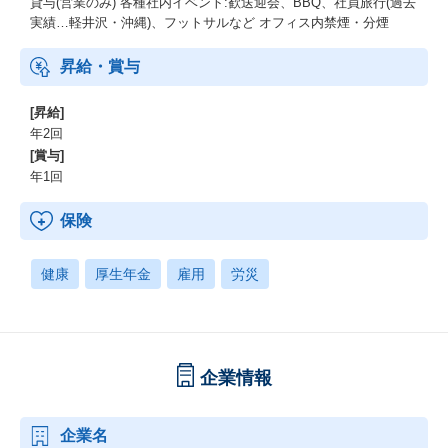
貸与(営業のみ) 各種社内イベント:歓送迎会、BBQ、社員旅行(過去
実績…軽井沢・沖縄)、フットサルなど オフィス内禁煙・分煙
昇給・賞与
[昇給]
年2回
[賞与]
年1回
保険
健康
厚生年金
雇用
労災
企業情報
企業名