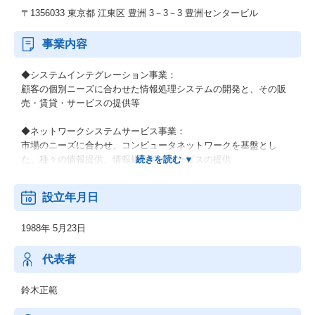
〒1356033 東京都 江東区 豊洲 3－3－3 豊洲センタービル
事業内容
◆システムインテグレーション事業：
顧客の個別ニーズに合わせた情報処理システムの開発と、その販
売・賃貸・サービスの提供等
◆ネットワークシステムサービス事業：
市場のニーズに合わせ、コンピュータネットワークを基盤とし
た、種々の情報提供、情報処理等のサービスの提供
◆その他の事業：
設立年月日
顧客の経営上の問題点に係わる調査・分析、情報処理システムの
在り方に係わる企画・提案、保守・ファシリティマネジメント等
1988年 5月23日
代表者
鈴木正範