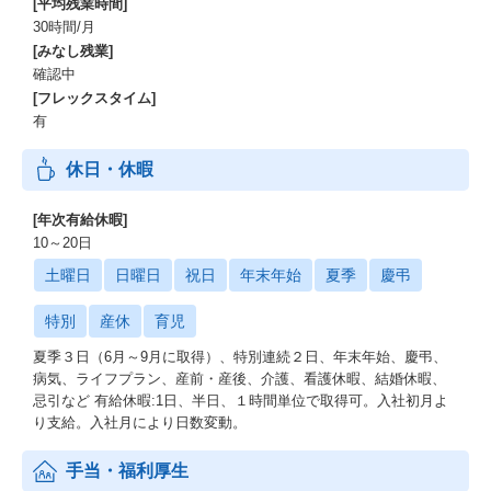
[平均残業時間]
30時間/月
[みなし残業]
確認中
[フレックスタイム]
有
休日・休暇
[年次有給休暇]
10～20日
土曜日
日曜日
祝日
年末年始
夏季
慶弔
特別
産休
育児
夏季３日（6月～9月に取得）、特別連続２日、年末年始、慶弔、
病気、ライフプラン、産前・産後、介護、看護休暇、結婚休暇、
忌引など 有給休暇:1日、半日、１時間単位で取得可。入社初月よ
り支給。入社月により日数変動。
手当・福利厚生