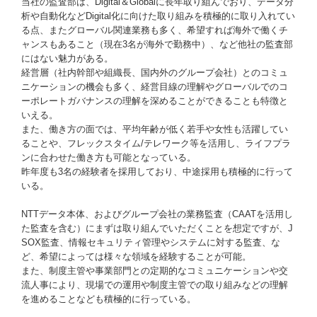
当社の監査部は、Digital＆Globalに長年取り組んでおり、データ分
析や自動化などDigital化に向けた取り組みを積極的に取り入れてい
る点、またグローバル関連業務も多く、希望すれば海外で働くチ
ャンスもあること（現在3名が海外で勤務中）、など他社の監査部
にはない魅力がある。
経営層（社内幹部や組織長、国内外のグループ会社）とのコミュ
ニケーションの機会も多く、経営目線の理解やグローバルでのコ
ーポレートガバナンスの理解を深めることができることも特徴と
いえる。
また、働き方の面では、平均年齢が低く若手や女性も活躍してい
ることや、フレックスタイム/テレワーク等を活用し、ライフプラ
ンに合わせた働き方も可能となっている。
昨年度も3名の経験者を採用しており、中途採用も積極的に行って
いる。
NTTデータ本体、およびグループ会社の業務監査（CAATを活用し
た監査を含む）にまずは取り組んでいただくことを想定ですが、J
SOX監査、情報セキュリティ管理やシステムに対する監査、な
ど、希望によっては様々な領域を経験することが可能。
また、制度主管や事業部門との定期的なコミュニケーションや交
流人事により、現場での運用や制度主管での取り組みなどの理解
を進めることなども積極的に行っている。