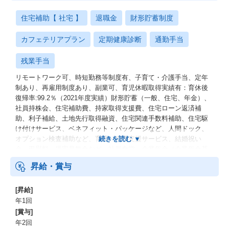
住宅補助【 社宅 】
退職金
財形貯蓄制度
カフェテリアプラン
定期健康診断
通勤手当
残業手当
リモートワーク可、時短勤務等制度有、子育て・介護手当、定年
制あり、再雇用制度あり、副業可、育児休暇取得実績有：育休後
復帰率:99.2％（2021年度実績）財形貯蓄（一般、住宅、年金）、
社員持株会、住宅補助費、持家取得支援費、住宅ローン返済補
助、利子補給、土地先行取得融資、住宅関連手数料補助、住宅駆
け付けサービス、ベネフィット・パッケージなど、人間ドック、
オプション検査補助など、育児・介護支援サービス、結婚祝い
金、弔慰料、災害見舞金など、社員食堂、企業年金（企業年金基
金、確定拠出年金）、電気通信共済会(個人年金、遺児育英基金)
昇給・賞与
[昇給]
年1回
[賞与]
年2回