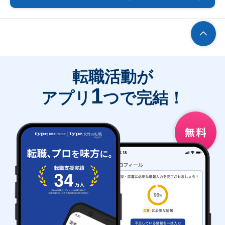
転職活動が
1
アプリ
つで完結！