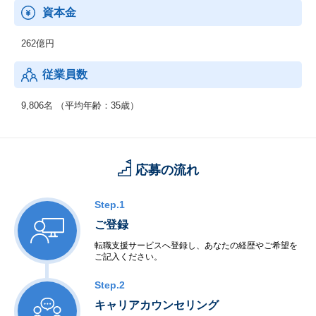
＜IT基盤、ネットワーク＞
資本金
・ネットワーク
・セキュリティ
262億円
・先端IT
・ミドルウェア
従業員数
◆制御系システムサービス
＜移動体通信制御開発＞
9,806名 （平均年齢：35歳）
・移動体通信端末
・交換機・基地局システム
＜産業用制御開発＞
・家電機器制御
応募の流れ
・工場制御
＜社会・公共制御開発＞
・衛星・航空制御
Step.1
・交通機関・車輌制御
ご登録
・ビル・店舗設備制御
・電力・エネルギー制御
転職支援サービスへ登録し、あなたの経歴やご希望を
ご記入ください。
・通信インフラ制御
＜半導体等ハードウェア開発＞
Step.2
・LSI・FPGA設計
・電子回路設計・生産
キャリアカウンセリング