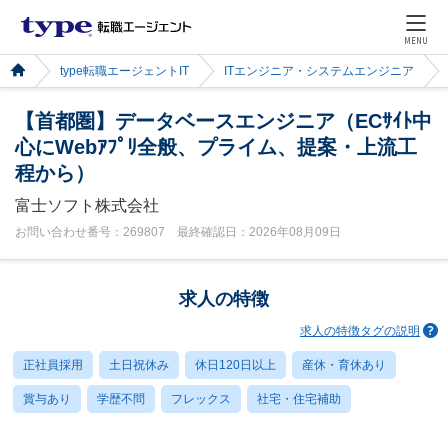
MENU
type転職エージェントIT
ITエンジニア・システムエンジニア
【首都圏】データベースエンジニア（ECｻｲﾄ中
心にWebｱﾌﾟﾘ全般、プライム、提案・上流工
程から）
富士ソフト株式会社
お問い合わせ番号：269807 最終確認日：2026年08月09日
求人の特徴
求人の特徴タグの説明
正社員採用
土日祝休み
休日120日以上
産休・育休あり
賞与あり
学歴不問
フレックス
社宅・住宅補助