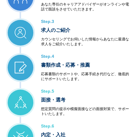
あなた専任のキャリアアドバイザーがオンラインや電
◆アウトソーシングサービス
話で面談をさせていただきます。
＜システム運用保守サービス＞
・業務運用
Step.3
・オペレーション
求人のご紹介
・ネットワーク管理
・ファシリティ管理
カウンセリングでお伺いした情報からあなたに最適な
・ヘルプデスク
求人をご紹介いたします。
＜インターネットサービス＞
・データセンター
Step.4
・ハウジング・ホスティング
書類作成・応募・推薦
・セキュリティ
＜教育サービス＞
応募書類のサポートや、応募手続き代行など、徹底的
にサポートいたします。
・システム運用サービス
・最新技術セミナー
Step.5
＜コンビニエンスサービス＞
・ハードウェア販売
面接・選考
・ソフトウェア販売
想定質問の提示や模擬面接などの面接対策で、サポー
トいたします。
Step.6
内定・入社