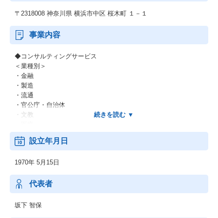
〒2318008 神奈川県 横浜市中区 桜木町 １－１
事業内容
◆コンサルティングサービス
＜業種別＞
・金融
・製造
・流通
・官公庁・自治体
・文教
・医療
・他
設立年月日
＜業務別＞
・EC
1970年 5月15日
・CRM
・SFA
・SCM
代表者
・ERP
・WEB
坂下 智保
・他