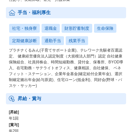
手当・福利厚生
社宅・独身寮
退職金
財形貯蓄制度
生命保険
定期健康診断
通勤手当
残業手当
プラチナくるみん(子育てサポート企業)、テレワーク先駆者百選認
定、 健康経営優良法人認定制度（大規模法人部門）認定 自社健康
保険組合、社員持株会、時間短縮勤務、貸付金、保養所、BYOD導
入、在宅勤務・サテライトオフィス、健康相談、自社健保、 ベネ
フィット・ステーション、企業年金基金(確定給付企業年金)、選択
制確定拠出年金(給与原資)、住宅ローン(低金利)、同好会(野球・バ
スケ・サッカー)
昇給・賞与
[昇給]
年1回
[賞与]
年2回