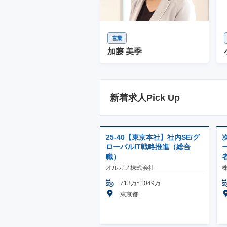
営業
加藤 美季
新着求人Pick Up
25-40【東京本社】社内SE/グ
ローバルIT戦略推進（総合
職）
オルガノ株式会社
713万~1049万
東京都