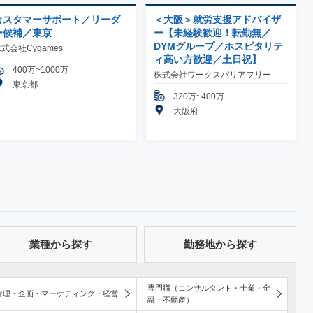
カスタマーサポート／リーダ
＜大阪＞就労支援アドバイザ
ー候補／東京
ー【未経験歓迎！転勤無／
DYMグループ／ホスピタリテ
式会社Cygames
ィ高い方歓迎／土日祝】
400万~1000万
株式会社ワークスバリアフリー
東京都
320万~400万
大阪府
業種から探す
勤務地から探す
専門職（コンサルタント・士業・金
管理・企画・マーケティング・経営
融・不動産）