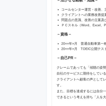
－活かせる経験・知識－
コールセンター運営・改善、
クライアントへの業務改善提
問題点の意識、改善の立案及
ＰＣスキル（Word、Excel、Pow
－資格－
20××年×月 普通自動車第一
20××年×月 TOEIC公開テス
－自己PR－
クレームであっても「傾聴の姿
自社のサービスに期待をしてい
クライアントへ顧客の声として
す。
また、目標を達成するには自分
できるという考えを持ち「人を