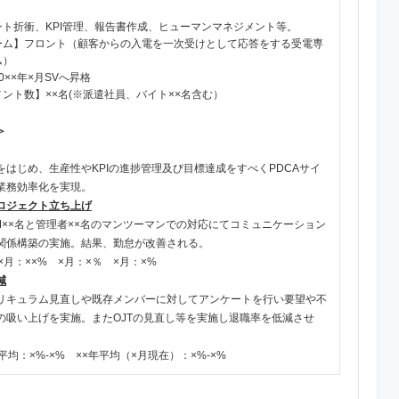
ント折衝、KPI管理、報告書作成、ヒューマンマネジメント等。
ーム】フロント（顧客からの入電を一次受けとして応答をする受電専
ム）
0××年×月SVへ昇格
ント数】××名(※派遣社員、バイト××名含む）
＞
をはじめ、生産性やKPIの進捗管理及び目標達成をすべくPDCAサイ
業務効率化を実現。
ロジェクト立ち上げ
M××名と管理者××名のマンツーマンでの対応にてコミュニケーション
関係構築の実施。結果、勤怠が改善される。
×月：××% ×月：×％ ×月：×%
減
リキュラム見直しや既存メンバーに対してアンケートを行い要望や不
の吸い上げを実施。またOJTの見直し等を実施し退職率を低減させ
平均：×%-×% ××年平均（×月現在）：×%-×%