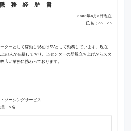
職 務 経 歴 書
××××年×月×日現在
氏名：○○ ○○
ーターとして稼動し現在はSVとして勤務しています。現在
以上の人が在籍しており、当センターの新規立ち上げからスタ
ど幅広い業務に携わっております。
ウトソーシングサービス
業員：×名