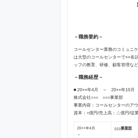
－職務要約－
コールセンター業務のコミュニケ
は大型のコールセンターで××名
ッフの教育、研修、顧客管理な
－職務経歴－
■ 20××年4月 ～ 20××年10月
株式会社○○○ ○○○事業部
事業内容：コールセンターのア
資本：○億円/売上高：△億円/従
20××年4月
○○○事業部
～