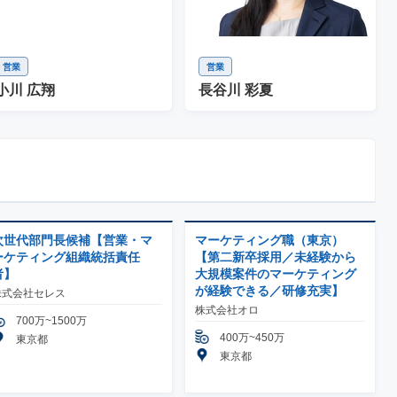
営業
営業
小川 広翔
長谷川 彩夏
次世代部門長候補【営業・マ
マーケティング職（東京）
ーケティング組織統括責任
【第二新卒採用／未経験から
者】
大規模案件のマーケティング
が経験できる／研修充実】
株式会社セレス
株式会社オロ
700万~1500万
400万~450万
東京都
東京都