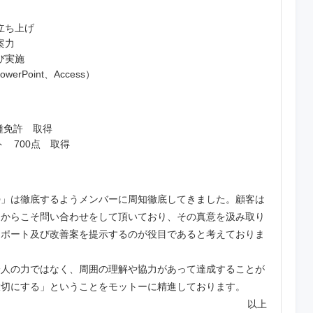
立ち上げ
案力
び実施
erPoint、Access）
種免許 取得
ト 700点 取得
勢」は徹底するようメンバーに周知徹底してきました。顧客は
るからこそ問い合わせをして頂いており、その真意を汲み取り
レポート及び改善案を提示するのが役目であると考えておりま
一人の力ではなく、周囲の理解や協力があって達成することが
大切にする」ということをモットーに精進しております。
以上