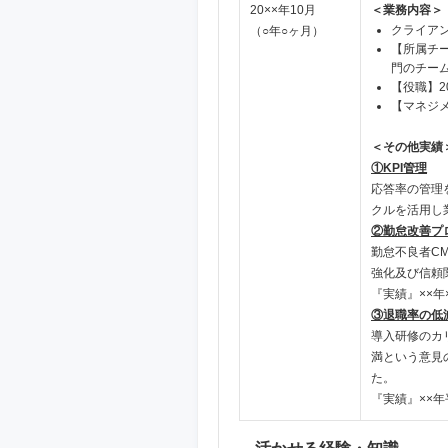
20××年10月
＜業務内容＞
クライア
（○年○ヶ月）
【所属チ
門のチー
【役職】2
【マネジメ
＜その他実績
①KPI管理
応答率の管理
クルを活用し
②勤怠改善プ
勤怠不良者C
強化及び信頼
『実績』××年
③退職率の低
導入研修のカ
満という意見
た。
『実績』××年