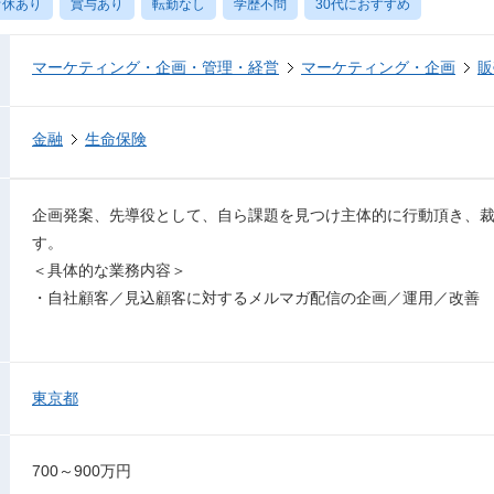
育休あり
賞与あり
転勤なし
学歴不問
30代におすすめ
マーケティング・企画・管理・経営
マーケティング・企画
販
金融
生命保険
企画発案、先導役として、自ら課題を見つけ主体的に行動頂き、
す。
＜具体的な業務内容＞
・自社顧客／見込顧客に対するメルマガ配信の企画／運用／改善
東京都
700～900万円