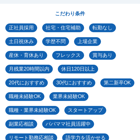
こだわり条件
正社員採用
社宅・住宅補助
転勤なし
土日祝休み
学歴不問
上場企業
産休・育休あり
フレックス
賞与あり
月残業20時間以内
休日120日以上
20代におすすめ
30代におすすめ
第二新卒OK
職種未経験OK
業界未経験OK
職種・業界未経験OK
スタートアップ
副業応相談
パパママ社員活躍中
リモート勤務応相談
語学力を活かせる