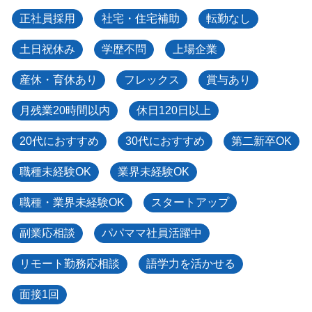
正社員採用
社宅・住宅補助
転勤なし
土日祝休み
学歴不問
上場企業
産休・育休あり
フレックス
賞与あり
月残業20時間以内
休日120日以上
20代におすすめ
30代におすすめ
第二新卒OK
職種未経験OK
業界未経験OK
職種・業界未経験OK
スタートアップ
副業応相談
パパママ社員活躍中
リモート勤務応相談
語学力を活かせる
面接1回