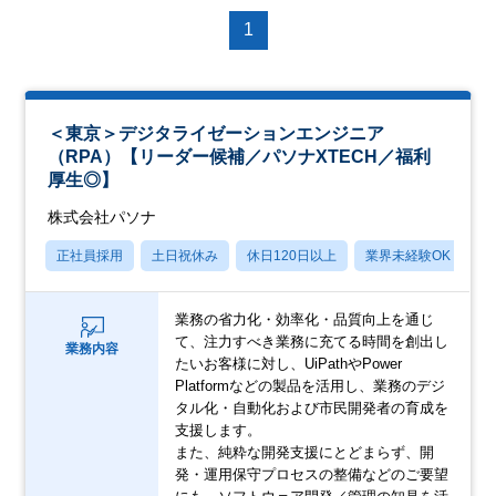
1
＜東京＞デジタライゼーションエンジニア
（RPA）【リーダー候補／パソナXTECH／福利
厚生◎】
株式会社パソナ
正社員採用
土日祝休み
休日120日以上
業界未経験OK
産
業務の省力化・効率化・品質向上を通じ
て、注力すべき業務に充てる時間を創出し
業務内容
たいお客様に対し、UiPathやPower
Platformなどの製品を活用し、業務のデジ
タル化・自動化および市民開発者の育成を
支援します。
また、純粋な開発支援にとどまらず、開
発・運用保守プロセスの整備などのご要望