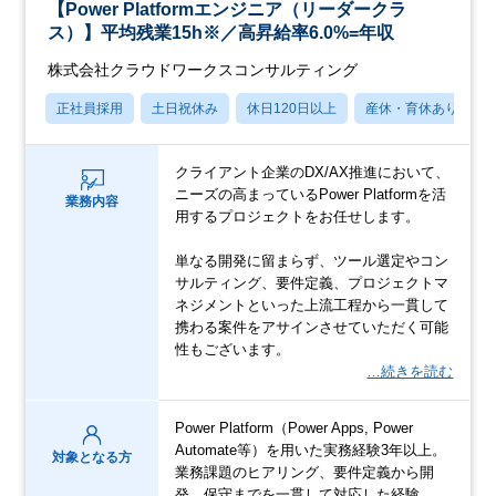
【Power Platformエンジニア（リーダークラ
ス）】平均残業15h※／高昇給率6.0%=年収
株式会社クラウドワークスコンサルティング
正社員採用
土日祝休み
休日120日以上
産休・育休あり
クライアント企業のDX/AX推進において、
ニーズの高まっているPower Platformを活
業務内容
用するプロジェクトをお任せします。
単なる開発に留まらず、ツール選定やコン
サルティング、要件定義、プロジェクトマ
ネジメントといった上流工程から一貫して
携わる案件をアサインさせていただく可能
性もございます。
…続きを読む
Power Platform（Power Apps, Power
Automate等）を用いた実務経験3年以上。
対象となる方
業務課題のヒアリング、要件定義から開
発、保守までを一貫して対応した経験。