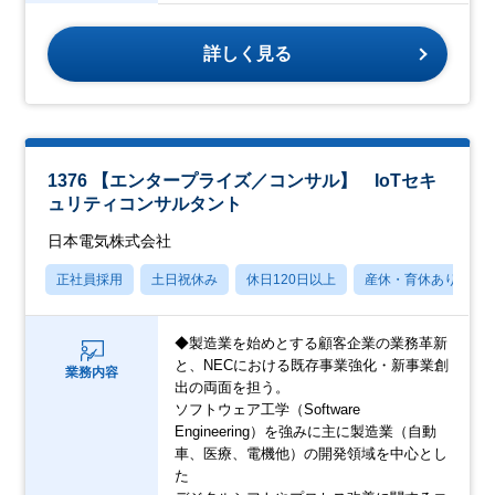
詳しく見る
1376 【エンタープライズ／コンサル】 IoTセキ
ュリティコンサルタント
日本電気株式会社
正社員採用
土日祝休み
休日120日以上
産休・育休あり
◆製造業を始めとする顧客企業の業務革新
と、NECにおける既存事業強化・新事業創
業務内容
出の両面を担う。
ソフトウェア工学（Software
Engineering）を強みに主に製造業（自動
車、医療、電機他）の開発領域を中心とし
た