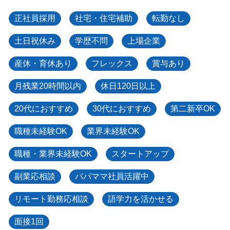
正社員採用
社宅・住宅補助
転勤なし
土日祝休み
学歴不問
上場企業
産休・育休あり
フレックス
賞与あり
月残業20時間以内
休日120日以上
20代におすすめ
30代におすすめ
第二新卒OK
職種未経験OK
業界未経験OK
職種・業界未経験OK
スタートアップ
副業応相談
パパママ社員活躍中
リモート勤務応相談
語学力を活かせる
面接1回