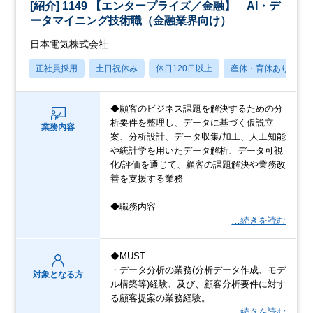
[紹介] 1149 【エンタープライズ／金融】 AI・デ
ータマイニング技術職（金融業界向け）
日本電気株式会社
正社員採用
土日祝休み
休日120日以上
産休・育休あり
◆顧客のビジネス課題を解決するための分
析要件を整理し、データに基づく仮説立
業務内容
案、分析設計、データ収集/加工、人工知能
や統計学を用いたデータ解析、データ可視
化/評価を通じて、顧客の課題解決や業務改
善を支援する業務
◆職務内容
…続きを読む
◆MUST
・データ分析の業務(分析データ作成、モデ
対象となる方
ル構築等)経験、及び、顧客分析要件に対す
る顧客提案の業務経験。
…続きを読む