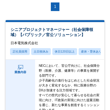
1
シニアプロジェクトマネージャー（社会保障領
域）【パブリック／官公ソリューション】
日本電気株式会社
正社員採用
土日祝休み
休日120日以上
産休・育休あり
NECにおいて、官公庁向けに、社会保障分
野（医療、介護、健康等）の事業を展開す
業務内容
る部門です。
少子高齢化の進行をはじめとした社会状況
が大きく変化するなか、特に医療分野の
DXが加速する注力領域です。
すべての世代が安心して暮らせる社会の実
現に向け、IT政策の実現に向けた提案活動
を通じ、新たな事業を創造するミッション
を担います。