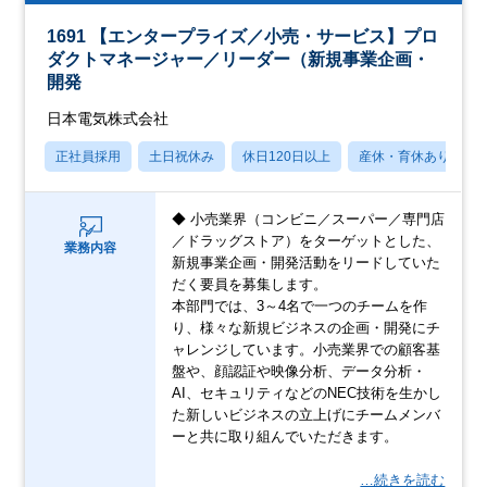
1691 【エンタープライズ／小売・サービス】プロ
ダクトマネージャー／リーダー（新規事業企画・
開発
日本電気株式会社
正社員採用
土日祝休み
休日120日以上
産休・育休あり
◆ 小売業界（コンビニ／スーパー／専門店
／ドラッグストア）をターゲットとした、
業務内容
新規事業企画・開発活動をリードしていた
だく要員を募集します。
本部門では、3～4名で一つのチームを作
り、様々な新規ビジネスの企画・開発にチ
ャレンジしています。小売業界での顧客基
盤や、顔認証や映像分析、データ分析・
AI、セキュリティなどのNEC技術を生かし
た新しいビジネスの立上げにチームメンバ
ーと共に取り組んでいただきます。
…続きを読む