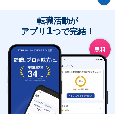
転職活動が
1
アプリ
つで完結！