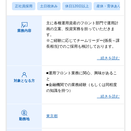
正社員採用
土日祝休み
休日120日以上
産休・育休あり
主に各種運用資産のフロント部門で運用計
画の立案、投資実務を担っていただきま
業務内容
す。
※ご経験に応じてチームリーダー(係長～課
長相当)でのご採用も検討しております。
…続きを読む
■運用フロント業務に関心、興味があるこ
と
対象となる方
■金融機関での業務経験（もしくは同程度
の知識を持つ）
…続きを読む
東京都
勤務地