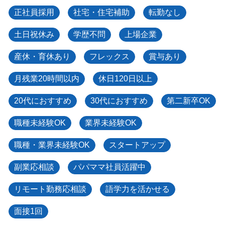
正社員採用
社宅・住宅補助
転勤なし
土日祝休み
学歴不問
上場企業
産休・育休あり
フレックス
賞与あり
月残業20時間以内
休日120日以上
20代におすすめ
30代におすすめ
第二新卒OK
職種未経験OK
業界未経験OK
職種・業界未経験OK
スタートアップ
副業応相談
パパママ社員活躍中
リモート勤務応相談
語学力を活かせる
面接1回