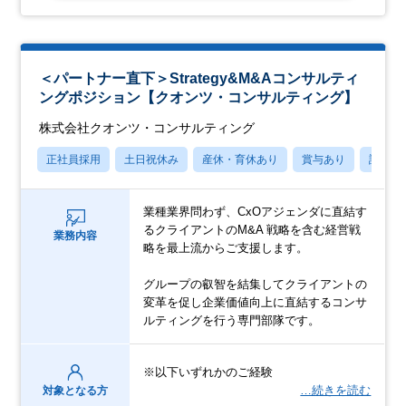
＜パートナー直下＞Strategy&M&Aコンサルティ
ングポジション【クオンツ・コンサルティング】
株式会社クオンツ・コンサルティング
正社員採用
土日祝休み
産休・育休あり
賞与あり
語学力
業種業界問わず、CxOアジェンダに直結す
るクライアントのM&A 戦略を含む経営戦
業務内容
略を最上流からご支援します。
グループの叡智を結集してクライアントの
変革を促し企業価値向上に直結するコンサ
ルティングを行う専門部隊です。
※以下いずれかのご経験
…続きを読む
対象となる方