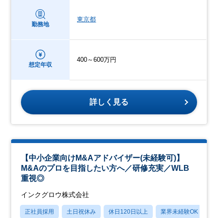
東京都
勤務地
400～600万円
想定年収
詳しく見る
【中小企業向けM&Aアドバイザー(未経験可)】
M&Aのプロを目指したい方へ／研修充実／WLB
重視◎
インクグロウ株式会社
正社員採用
土日祝休み
休日120日以上
業界未経験OK
賞