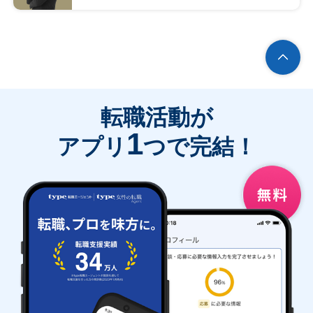
転職活動が
1
アプリ
つで完結！