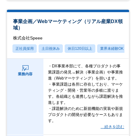
事業企画／Webマーケティング（リアル産業DX領
域）
株式会社Speee
正社員採用
土日祝休み
休日120日以上
業界未経験OK
産
・DX事業本部にて、各種プロダクトの事
業課題の発見→解決（事業企画）や事業推
業務内容
進（Webマーケティング）を担います。
・事業課題は各所に存在しており、マーケ
ティング・開発・営業等の多岐に渡りま
す。各組織とも連携しながら課題解決を推
進します。
・課題解決のために新規機能の実装や新規
プロダクトの開発が必要なケースもありま
す。
…続きを読む