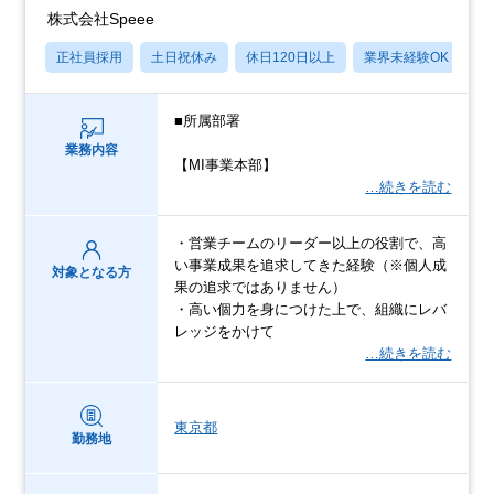
株式会社Speee
正社員採用
土日祝休み
休日120日以上
業界未経験OK
産
■所属部署
業務内容
【MI事業本部】
…続きを読む
・営業チームのリーダー以上の役割で、高
い事業成果を追求してきた経験（※個人成
対象となる方
果の追求ではありません）
・高い個力を身につけた上で、組織にレバ
レッジをかけて
…続きを読む
東京都
勤務地