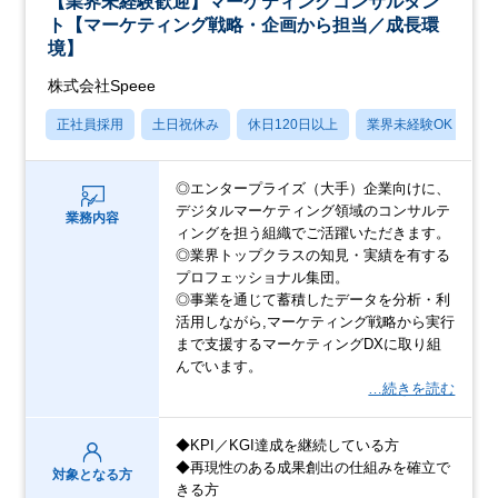
【業界未経験歓迎】マーケティングコンサルタン
ト【マーケティング戦略・企画から担当／成長環
境】
株式会社Speee
正社員採用
土日祝休み
休日120日以上
業界未経験OK
産
◎エンタープライズ（大手）企業向けに、
デジタルマーケティング領域のコンサルテ
業務内容
ィングを担う組織でご活躍いただきます。
◎業界トップクラスの知見・実績を有する
プロフェッショナル集団。
◎事業を通じて蓄積したデータを分析・利
活用しながら,マーケティング戦略から実行
まで支援するマーケティングDXに取り組
んでいます。
…続きを読む
◆KPI／KGI達成を継続している方
◆再現性のある成果創出の仕組みを確立で
対象となる方
きる方