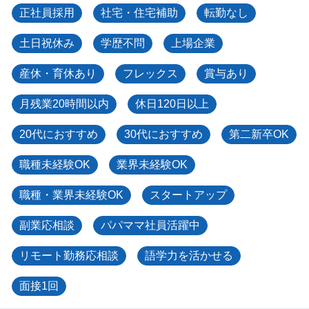
正社員採用
社宅・住宅補助
転勤なし
土日祝休み
学歴不問
上場企業
産休・育休あり
フレックス
賞与あり
月残業20時間以内
休日120日以上
20代におすすめ
30代におすすめ
第二新卒OK
職種未経験OK
業界未経験OK
職種・業界未経験OK
スタートアップ
副業応相談
パパママ社員活躍中
リモート勤務応相談
語学力を活かせる
面接1回