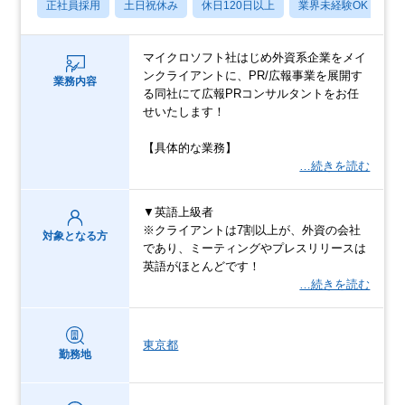
正社員採用
土日祝休み
休日120日以上
業界未経験OK
月
マイクロソフト社はじめ外資系企業をメイ
ンクライアントに、PR/広報事業を展開す
業務内容
る同社にて広報PRコンサルタントをお任
せいたします！
【具体的な業務】
…続きを読む
▼英語上級者
※クライアントは7割以上が、外資の会社
対象となる方
であり、ミーティングやプレスリリースは
英語がほとんどです！
…続きを読む
東京都
勤務地