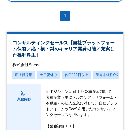
1
コンサルティングセールス【自社プラットフォー
ム保有／縦・横・斜めキャリア開発可能／充実し
た福利厚生】
株式会社Speee
正社員採用
土日祝休み
休日120日以上
業界未経験OK
産
同ポジションは同社のDX事業本部にて、
各種産業（主にヘルスケア・リフォーム・
業務内容
不動産）の法人企業に対して、自社プラッ
トフォームやSaaSを用いたコンサルティ
ングセールスを担います。
【業務詳細＊＊】