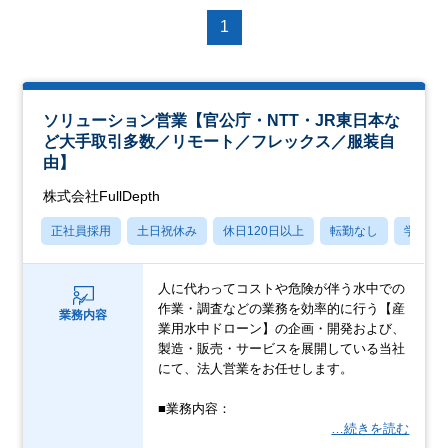
1
ソリューション営業【官公庁・NTT・JR東日本な
ど大手取引多数／リモート／フレックス／服装自
由】
株式会社FullDepth
正社員採用
土日祝休み
休日120日以上
転勤なし
学歴不
人に代わってコストや危険が伴う水中での
作業・調査などの業務を効率的に行う【産
業務内容
業用水中ドローン】の企画・開発および、
製造・販売・サービスを展開している当社
にて、法人営業をお任せします。
■業務内容：
…続きを読む