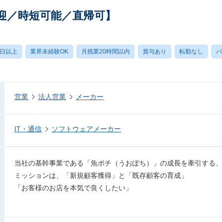
迎／時短可能／直帰可】
0日以上
業界未経験OK
月残業20時間以内
賞与あり
転勤なし
パ
営業
法人営業
メーカー
IT・通信
ソフトウェアメーカー
当社の基幹事業である「魚ポチ（うおぽち）」の成長を牽引する
ミッションは、「新規顧客獲得」と「既存顧客の育成」
「お客様のお店を本気で良くしたい」