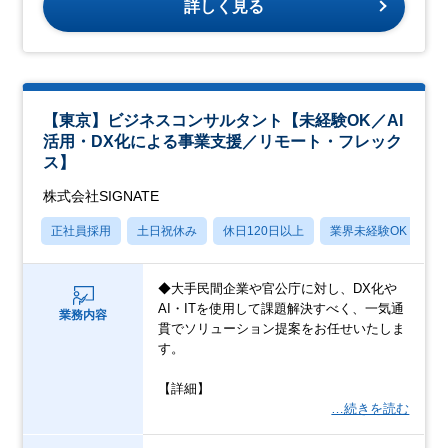
詳しく見る
【東京】ビジネスコンサルタント【未経験OK／AI
活用・DX化による事業支援／リモート・フレック
ス】
株式会社SIGNATE
正社員採用
土日祝休み
休日120日以上
業界未経験OK
産
◆大手民間企業や官公庁に対し、DX化や
AI・ITを使用して課題解決すべく、一気通
業務内容
貫でソリューション提案をお任せいたしま
す。
【詳細】
…続きを読む