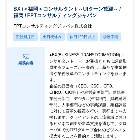
BX /＜福岡＞コンサルタント～UIターン歓迎～ /
福岡 / FPTコンサルティングジャパン
FPTコンサルティングジャパン株式会社
正社員採用
土日祝休み
休日120日以上
学歴不問
●BX(BUSINESS TRANSFORMATION)コ
ンサルタント ＝ お客様とともに課題形
業務内容
成するフェーズから参画し、新たな事業創
出や業務改革のコンサルティングを行いま
す。
企業の経営者（CEO、CSO、CFO、
CHRO、CIO等）や経営企画部門、新規事
業開発部門、デジタル推進部門、財務経理
部門、人事部門などの事業課題、業務課題
に対して変革の提案を行い、実行までを支
援します。クライアントの上流領域におけ
るビジネス創出や変革支援を通じて、グロ
ーバルでのFPTグループ全体のビジネスを
拡大することを目的とし活動します。