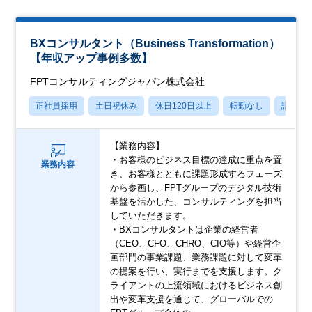
BXコンサルタント（Business Transformation）
【年収アップ事例多数】
FPTコンサルティングジャパン株式会社
正社員採用
土日祝休み
休日120日以上
転勤なし
語学力
【業務内容】
・お客様のビジネス目標の達成に重点を置
業務内容
き、お客様とともに課題形成するフェーズ
から参画し、FPTグループのデジタル技術
基盤を活かした、コンサルティングを担当
していただきます。
・BXコンサルタントは企業の経営者
（CEO、CFO、CHRO、CIO等）や経営企
画部門の事業課題、業務課題に対して変革
の提案を行い、実行までを支援します。ク
ライアントの上流領域におけるビジネス創
出や変革支援を通じて、グローバルでの