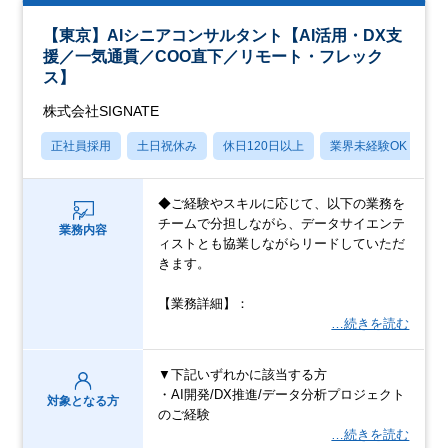
【東京】AIシニアコンサルタント【AI活用・DX支
援／一気通貫／COO直下／リモート・フレック
ス】
株式会社SIGNATE
正社員採用
土日祝休み
休日120日以上
業界未経験OK
産
◆ご経験やスキルに応じて、以下の業務を
チームで分担しながら、データサイエンテ
業務内容
ィストとも協業しながらリードしていただ
きます。
【業務詳細】：
…続きを読む
▼下記いずれかに該当する方
・AI開発/DX推進/データ分析プロジェクト
対象となる方
のご経験
…続きを読む