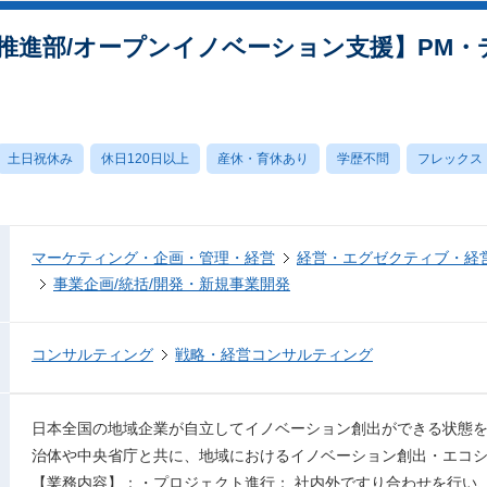
推進部/オープンイノベーション支援】PM・
土日祝休み
休日120日以上
産休・育休あり
学歴不問
フレックス
マーケティング・企画・管理・経営
経営・エグゼクティブ・経営
事業企画/統括/開発・新規事業開発
コンサルティング
戦略・経営コンサルティング
日本全国の地域企業が自立してイノベーション創出ができる状態
治体や中央省庁と共に、地域におけるイノベーション創出・エコ
【業務内容】：・プロジェクト進行： 社内外ですり合わせを行い