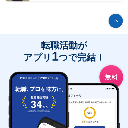
転職活動が
1
アプリ
つで完結！