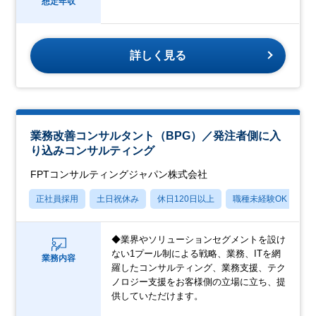
想定年収
詳しく見る
業務改善コンサルタント（BPG）／発注者側に入
り込みコンサルティング
FPTコンサルティングジャパン株式会社
正社員採用
土日祝休み
休日120日以上
職種未経験OK
転
◆業界やソリューションセグメントを設け
ない1プール制による戦略、業務、ITを網
業務内容
羅したコンサルティング、業務支援、テク
ノロジー支援をお客様側の立場に立ち、提
供していただけます。