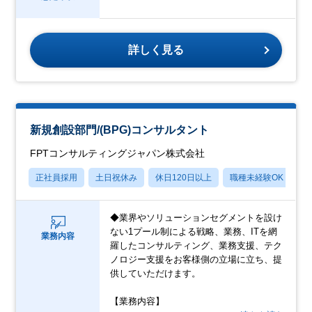
詳しく見る
新規創設部門/(BPG)コンサルタント
FPTコンサルティングジャパン株式会社
正社員採用
土日祝休み
休日120日以上
職種未経験OK
転
◆業界やソリューションセグメントを設け
ない1プール制による戦略、業務、ITを網
業務内容
羅したコンサルティング、業務支援、テク
ノロジー支援をお客様側の立場に立ち、提
供していただけます。
【業務内容】