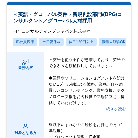
＜英語・グローバル案件＞新規創設部門/(BPG)コ
ンサルタント／グローバル人材採用
FPTコンサルティングジャパン株式会社
正社員採用
土日祝休み
休日120日以上
職種未経験OK
転
～英語を使う案件が急増しており、英語の
できる方を積極採用しております～
業務内容
◆業界やソリューションセグメントを設け
ない1プール制による戦略、業務、ITを網
羅したコンサルティング、業務支援、テク
ノロジー支援をお客様側の立場に立ち、提
供していただけます。
…続きを読む
※以下いずれかのご経験をお持ちの方（1
年程度）
対象となる方
・プロジェクト管理・IT企画