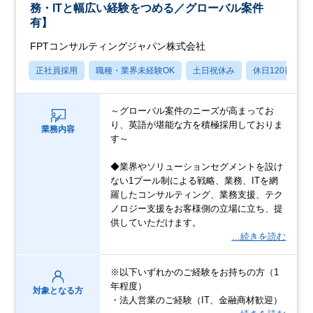
務・ITと幅広い経験をつめる／グローバル案件
有】
FPTコンサルティングジャパン株式会社
正社員採用
職種・業界未経験OK
土日祝休み
休日120日以上
～グローバル案件のニーズが高まってお
り、英語が堪能な方を積極採用しておりま
業務内容
す～
◆業界やソリューションセグメントを設け
ない1プール制による戦略、業務、ITを網
羅したコンサルティング、業務支援、テク
ノロジー支援をお客様側の立場に立ち、提
供していただけます。
…続きを読む
※以下いずれかのご経験をお持ちの方（1
年程度）
対象となる方
・法人営業のご経験（IT、金融商材歓迎）