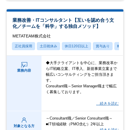
業務改善・ITコンサルタント【互いを認め合う文
化／チームを「科学」する独自メソッド】
METATEAM株式会社
正社員採用
土日祝休み
休日120日以上
賞与あり
転勤な
◆大手クライアントを中心に、業務改革か
らIT戦略立案、IT導入、新規事業立案まで
業務内容
幅広いコンサルティングをご担当頂きま
す。
Consultant職～Senior Manager職まで幅広
く募集しております。
…続きを読む
～Consultant職／Senior Consultant職～
■IT領域経験（PMO含む）2年以上
対象となる方
…続きを読む