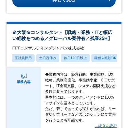
※大阪※コンサルタント【戦略・業務・ITと幅広
い経験をつめる／グローバル案件有／残業25H】
FPTコンサルティングジャパン株式会社
正社員採用
土日祝休み
休日120日以上
職種未経験OK
語
◆業務内容は、経営戦略、事業戦略、DX
戦略、業務高度化、事務効率化、CIOサポ
業務内容
ート、IT企画支援、システム開発支援など
多岐に渡っております。
基本的には、一つのクライアントに100%
アサインを基本としています。
ただ、若手であっても実力があれば、リー
ダやサブリーダなどのポジションにて業務
を行うことも可能です。
…続きを読む