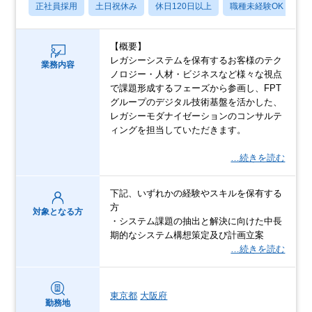
正社員採用
土日祝休み
休日120日以上
職種未経験OK
転
【概要】
レガシーシステムを保有するお客様のテク
業務内容
ノロジー・人材・ビジネスなど様々な視点
で課題形成するフェーズから参画し、FPT
グループのデジタル技術基盤を活かした、
レガシーモダナイゼーションのコンサルテ
ィングを担当していただきます。
…続きを読む
下記、いずれかの経験やスキルを保有する
方
対象となる方
・システム課題の抽出と解決に向けた中長
期的なシステム構想策定及び計画立案​
…続きを読む
東京都
大阪府
勤務地