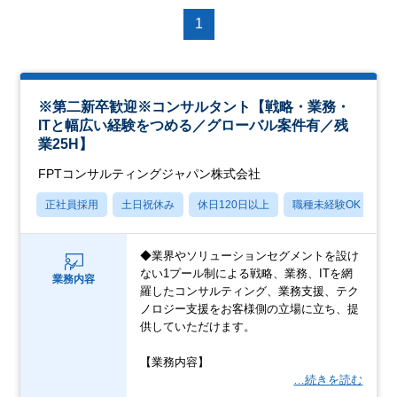
1
※第二新卒歓迎※コンサルタント【戦略・業務・
ITと幅広い経験をつめる／グローバル案件有／残
業25H】
FPTコンサルティングジャパン株式会社
正社員採用
土日祝休み
休日120日以上
職種未経験OK
転
◆業界やソリューションセグメントを設け
ない1プール制による戦略、業務、ITを網
業務内容
羅したコンサルティング、業務支援、テク
ノロジー支援をお客様側の立場に立ち、提
供していただけます。
【業務内容】
…続きを読む