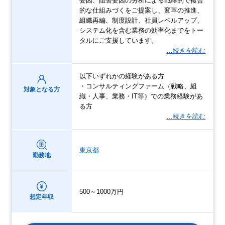
要因、阻害要因の分析による戦略的で複合
的な仕組みづくをご提案し、変⾰の推進、
組織再編、制度設計、社員レベルアップ、
システム化を含む業務の効率化までをトー
タルにご⽀援しています。
…続きを読む
以下いずれかの経験がある⽅
・コンサルティングファーム（戦略、組
対象となる方
織・⼈事、業務・IT等）での業務経験があ
る⽅
…続きを読む
東京都
勤務地
500～1000万円
想定年収