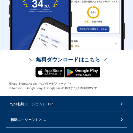
無料ダウンロードはこちら
※App StoreはApple Inc.のサービスマークです。
※Android、Google PlayはGoogle Inc.の商標または登録商標です。
type転職エージェントTOP
転職エージェントとは