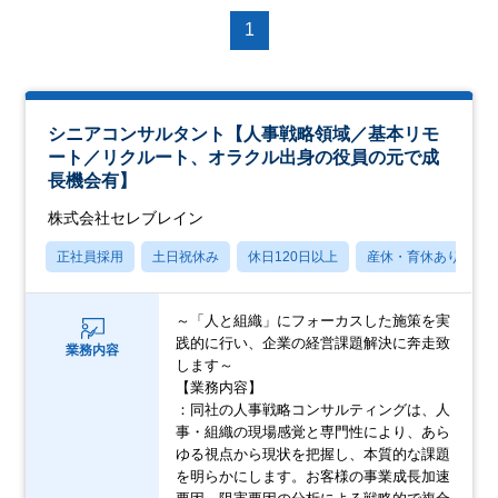
1
シニアコンサルタント【人事戦略領域／基本リモ
ート／リクルート、オラクル出身の役員の元で成
長機会有】
株式会社セレブレイン
正社員採用
土日祝休み
休日120日以上
産休・育休あり
～「人と組織」にフォーカスした施策を実
践的に行い、企業の経営課題解決に奔走致
業務内容
します～
【業務内容】
：同社の⼈事戦略コンサルティングは、⼈
事・組織の現場感覚と専⾨性により、あら
ゆる視点から現状を把握し、本質的な課題
を明らかにします。お客様の事業成⻑加速