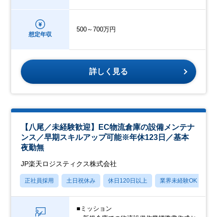
500～700万円
想定年収
詳しく見る
【八尾／未経験歓迎】EC物流倉庫の設備メンテナ
ンス／早期スキルアップ可能※年休123日／基本
夜勤無
JP楽天ロジスティクス株式会社
正社員採用
土日祝休み
休日120日以上
業界未経験OK
賞
■ミッション