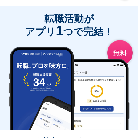
転職活動が
1
アプリ
つで完結！