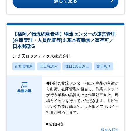
詳しく見る
【福岡／物流経験者枠】物流センターの運営管理
(在庫管理・人員配置等)※基本夜勤無／高卒可／
日本郵政G
JP楽天ロジスティクス株式会社
正社員採用
土日祝休み
休日120日以上
賞与あり
◆同社の物流センター内にて商品の入荷か
ら出荷、在庫管理を担当し、作業スタッフ
業務内容
が行う業務の品質向上と作業効率向上、現
場カイゼンを行っていただきます。※ピッ
キング作業は基本的には派遣／アルバイト
社員が対応します。
■業務内容
…続きを読む