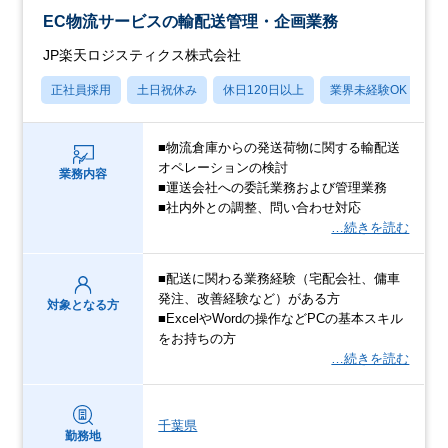
EC物流サービスの輸配送管理・企画業務
JP楽天ロジスティクス株式会社
正社員採用
土日祝休み
休日120日以上
業界未経験OK
賞
■物流倉庫からの発送荷物に関する輸配送
オペレーションの検討
業務内容
■運送会社への委託業務および管理業務
■社内外との調整、問い合わせ対応
…続きを読む
■配送に関わる業務経験（宅配会社、傭車
発注、改善経験など）がある方
対象となる方
■ExcelやWordの操作などPCの基本スキル
をお持ちの方
…続きを読む
千葉県
勤務地