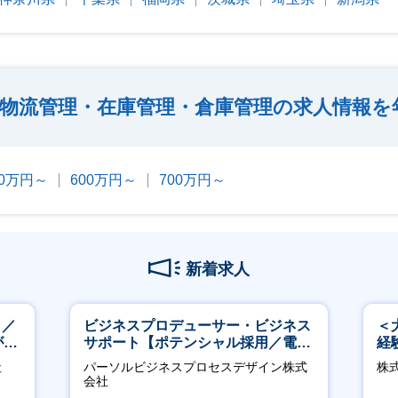
物流管理・在庫管理・倉庫管理の求人情報を
00万円～
600万円～
700万円～
新着求人
し／
ビジネスプロデューサー・ビジネス
＜
が身
サポート【ポテンシャル採用／電
経
力・ガス等の民間向けプロジェクト
ホ
社
パーソルビジネスプロセスデザイン株式
株
推進】
祝
会社