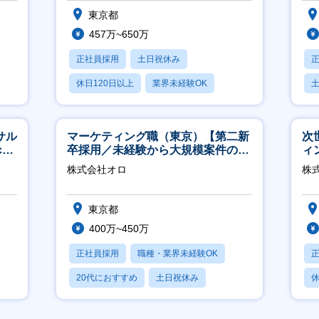
東京都
457万~650万
正社員採用
土日祝休み
休日120日以上
業界未経験OK
産休・育休あり
サル
マーケティング職（東京）【第二新
次
h
卒採用／未経験から大規模案件のマ
ィ
ーケティングが経験できる／研修充
株式会社オロ
株
実】
東京都
400万~450万
正社員採用
職種・業界未経験OK
20代におすすめ
土日祝休み
休
休日120日以上