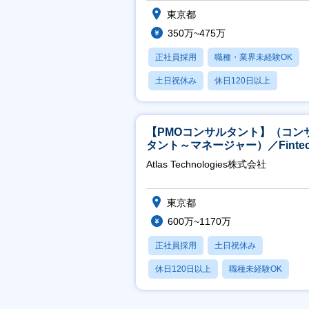
東京都
350万~475万
正社員採用
職種・業界未経験OK
土日祝休み
休日120日以上
産休・育休あり
【PMOコンサルタント】（コン
タント～マネージャー）／Fintec
領域／設立5年弱で上場
Atlas Technologies株式会社
東京都
600万~1170万
正社員採用
土日祝休み
休日120日以上
職種未経験OK
産休・育休あり