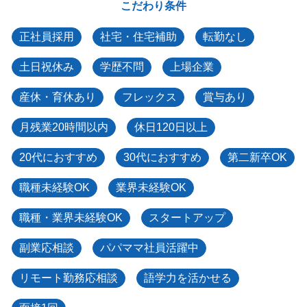
こだわり条件
正社員採用
社宅・住宅補助
転勤なし
土日祝休み
学歴不問
上場企業
産休・育休あり
フレックス
賞与あり
月残業20時間以内
休日120日以上
20代におすすめ
30代におすすめ
第二新卒OK
職種未経験OK
業界未経験OK
職種・業界未経験OK
スタートアップ
副業応相談
パパママ社員活躍中
リモート勤務応相談
語学力を活かせる