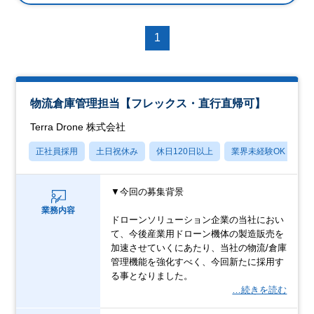
1
物流倉庫管理担当【フレックス・直行直帰可】
Terra Drone 株式会社
正社員採用
土日祝休み
休日120日以上
業界未経験OK
産
▼今回の募集背景
業務内容
ドローンソリューション企業の当社におい
て、今後産業用ドローン機体の製造販売を
加速させていくにあたり、当社の物流/倉庫
管理機能を強化すべく、今回新たに採用す
る事となりました。
…続きを読む