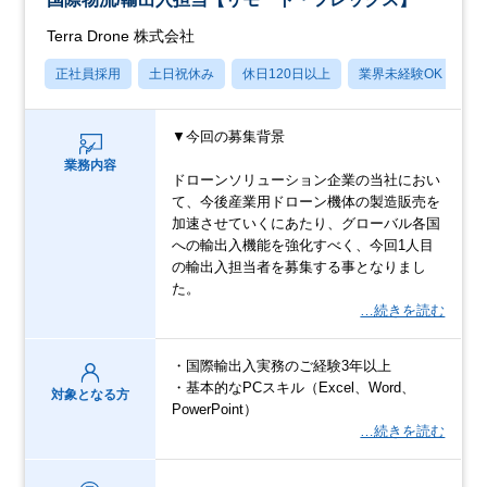
Terra Drone 株式会社
正社員採用
土日祝休み
休日120日以上
業界未経験OK
産
▼今回の募集背景
業務内容
ドローンソリューション企業の当社におい
て、今後産業用ドローン機体の製造販売を
加速させていくにあたり、グローバル各国
への輸出入機能を強化すべく、今回1人目
の輸出入担当者を募集する事となりまし
た。
…続きを読む
・国際輸出入実務のご経験3年以上
・基本的なPCスキル（Excel、Word、
対象となる方
PowerPoint）
…続きを読む