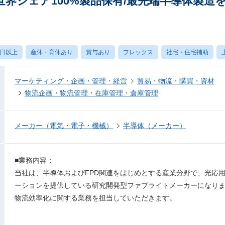
世界シェア100%製品保有/最先端半導体製造
0日以上
産休・育休あり
賞与あり
フレックス
社宅・住宅補助
マーケティング・企画・管理・経営
貿易・物流・購買・資材
物流企画・物流管理・在庫管理・倉庫管理
メーカー（電気・電子・機械）
半導体（メーカー）
■業務内容：
当社は、半導体およびFPD関連をはじめとする産業分野で、光応
ーションを提供している研究開発型ファブライトメーカーになり
物流効率化に関する業務を担当していただきます。