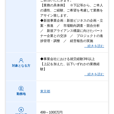
ご担当いただきます。
【業務の具体例】 ※下記等から、ご本人
の適性、ご経験、ご希望を考慮して業務を
アサイン致します。
◆新規事業企画：新規ビジネスの企画・立
案・推進 ／ 市場動向調査・競合分析
／ 新規アライアンス構築に向けたパート
ナー企業との交渉 ／ プロジェクトの進
捗管理・調整 ／ 経営報告の実施
…続きを読む
◆事業会社における就労経験3年以上
【上記を加えた、以下いずれかの業務経
対象となる方
験】
…続きを読む
東京都
勤務地
499～1000万円