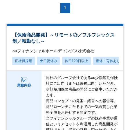
1
【保険商品開発】～リモート◎／フルフレックス
制／転勤なし～
auフィナンシャルホールディングス株式会社
正社員採用
土日祝休み
休日120日以上
産休・育休あり
同社のグループ会社であるau少額短期保険
社にご出向（または兼務出向）いただき、
業務内容
少額短期保険商品の開発にご従事いただき
ます。
商品コンセプトの発案～経営への報告等、
商品ローンチに至るまでの一気通貫した業
務全般をお任せする想定です。
当フィナンシャルグループの既存事業や通
信というアセットを利活用した商品開発が
可能であり、従来の発想に囚われずにあら