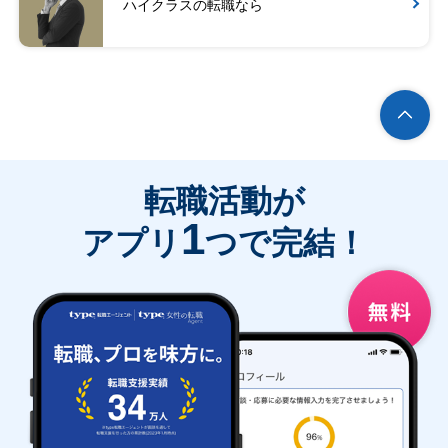
ハイクラスの転職なら
転職活動が
1
アプリ
つで完結！